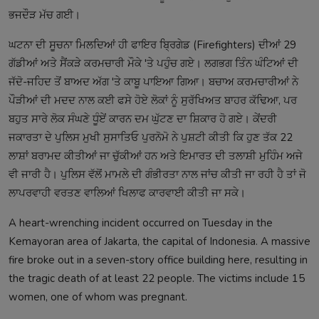
ਭਜਦੌੜ ਮੱਚ ਗਈ।
ਘਟਨਾ ਦੀ ਸੂਚਨਾ ਮਿਲਦਿਆਂ ਹੀ ਫਾਇਰ ਬ੍ਰਿਗੇਡ (Firefighters) ਦੀਆਂ 29
ਗੱਡੀਆਂ ਅਤੇ ਸੈਂਕੜੇ ਕਰਮਚਾਰੀ ਮੌਕੇ 'ਤੇ ਪਹੁੰਚ ਗਏ। ਲਗਭਗ ਤਿੰਨ ਘੰਟਿਆਂ ਦੀ
ਜੱਦੋ-ਜਹਿਦ ਤੋਂ ਬਾਅਦ ਅੱਗ 'ਤੇ ਕਾਬੂ ਪਾਇਆ ਗਿਆ। ਬਚਾਅ ਕਰਮਚਾਰੀਆਂ ਨੇ
ਪੌੜੀਆਂ ਦੀ ਮਦਦ ਨਾਲ ਕਈ ਫਸੇ ਹੋਏ ਲੋਕਾਂ ਨੂੰ ਸੁਰੱਖਿਅਤ ਬਾਹਰ ਕੱਢਿਆ, ਪਰ
ਬਹੁਤ ਸਾਰੇ ਲੋਕ ਸੰਘਣੇ ਧੂੰਏਂ ਕਾਰਨ ਦਮ ਘੁੱਟਣ ਦਾ ਸ਼ਿਕਾਰ ਹੋ ਗਏ। ਕੇਂਦਰੀ
ਜਕਾਰਤਾ ਦੇ ਪੁਲਿਸ ਮੁਖੀ ਸੁਸਾਤਿਓ ਪੁਰਨੋਮੋ ਨੇ ਪੁਸ਼ਟੀ ਕੀਤੀ ਕਿ ਹੁਣ ਤੱਕ 22
ਲਾਸ਼ਾਂ ਬਰਾਮਦ ਕੀਤੀਆਂ ਜਾ ਚੁੱਕੀਆਂ ਹਨ ਅਤੇ ਇਮਾਰਤ ਦੀ ਤਲਾਸ਼ੀ ਮੁਹਿੰਮ ਅਜੇ
ਵੀ ਜਾਰੀ ਹੈ। ਪੁਲਿਸ ਵੱਲੋਂ ਮਾਮਲੇ ਦੀ ਗੰਭੀਰਤਾ ਨਾਲ ਜਾਂਚ ਕੀਤੀ ਜਾ ਰਹੀ ਹੈ ਤਾਂ ਜੋ
ਲਾਪਰਵਾਹੀ ਵਰਤਣ ਵਾਲਿਆਂ ਖਿਲਾਫ ਕਾਰਵਾਈ ਕੀਤੀ ਜਾ ਸਕੇ।
A heart-wrenching incident occurred on Tuesday in the
Kemayoran area of Jakarta, the capital of Indonesia. A massive
fire broke out in a seven-story office building here, resulting in
the tragic death of at least 22 people. The victims include 15
women, one of whom was pregnant.