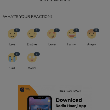
WHAT'S YOUR REACTION?
0
0
0
0
0
Like
Dislike
Love
Funny
Angry
0
0
Sad
Wow