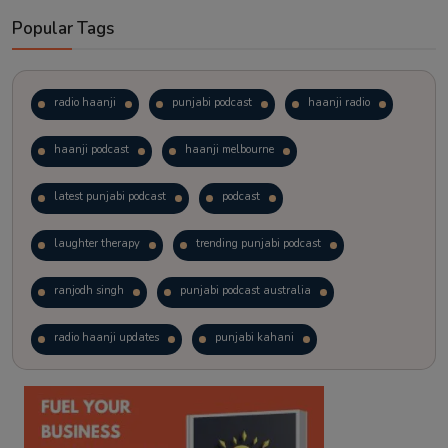
Popular Tags
radio haanji
punjabi podcast
haanji radio
haanji podcast
haanji melbourne
latest punjabi podcast
podcast
laughter therapy
trending punjabi podcast
ranjodh singh
punjabi podcast australia
radio haanji updates
punjabi kahani
kitaab kahani
punjabi story