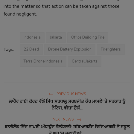
into the matter so that action can be taken against those
found negligent.
Indonesia
Jakarta
Office Building Fire
Tags:
22 Dead
Drone Battery Explosion
Firefighters
Terra Drone Indonesia
Central Jakarta
PREVIOUS NEWS
ਲਾਹੌਰ ਹਾਈ ਕੋਰਟ ਵੱਲੋਂ ਸਿੱਖ ਸ਼ਰਧਾਲੂ ਸਰਬਜੀਤ ਕੌਰ ਮਾਮਲੇ 'ਤੇ ਸਰਕਾਰ ਨੂੰ
ਨੋਟਿਸ, ਵੀਜ਼ਾ ਉਲੰ...
NEXT NEWS
ਥਾਈਲੈਂਡ ਵਿੱਚ ਵਾਪਰੀ ਅੰਧਾਧੁੰਦ ਗੋਲੀਬਾਰੀ: ਹਥਿਆਰਬੰਦ ਵਿਦਿਆਰਥੀ ਨੇ ਸਕੂਲ
ਤੇ ਘਰ 'ਚ ਚਲਾਈਆਂ ...