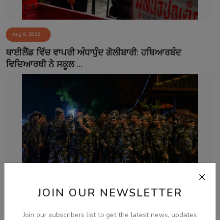
Aug 8, 2026
ਥਾਈਲੈਂਡ ਵਿੱਚ ਵਾਪਰੀ ਅੰਧਾਧੁੰਦ ਗੋਲੀਬਾਰੀ: ਹਥਿਆਰਬੰਦ
ਵਿਦਿਆਰਥੀ ਨੇ ਸਕੂਲ ...
JOIN OUR NEWSLETTER
Aug 8, 2026
Join our subscribers list to get the latest news, updates