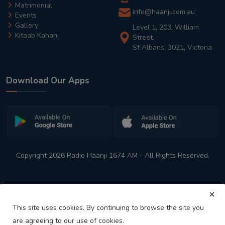
Matrimonial
info@haanji.com.au
Events
Gallery
Level 1, 203, William
Kitaab Kahani
Street,
St Albans, 3021, Victoria
Download Our Apps
Copyright 2026 Radio Haanji 1674 AM - All Rights Reserved.
This site uses cookies. By continuing to browse the site you
are agreeing to our use of cookies.