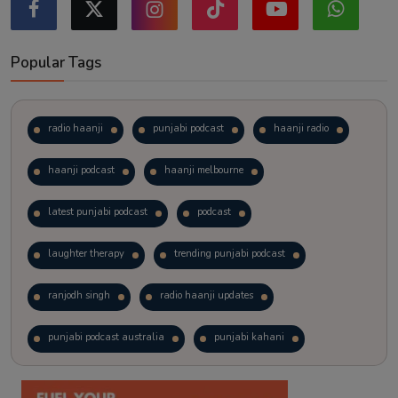
Popular Tags
radio haanji
punjabi podcast
haanji radio
haanji podcast
haanji melbourne
latest punjabi podcast
podcast
laughter therapy
trending punjabi podcast
ranjodh singh
radio haanji updates
punjabi podcast australia
punjabi kahani
kitaab kahani
punjabi story