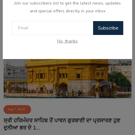
Join our subscribers list to get the latest news, updates
Aug 7, 2026
and special offers directly in your inbox
ਚੰਡੀਗੜ੍ਹ ਸਮਾਰਟ ਸਿਟੀ ਘੁਟਾਲਾ: ਦੋਸ਼ੀ ਨਲਿਨੀ ਮਲਿਕ ਨੇ
ਸੀਬੀਆਈ ਜਾਂਚ ਵਿੱਚ...
Subscribe
No, thanks
Aug 7, 2026
ਸ੍ਰੀ ਹਰਿਮੰਦਰ ਸਾਹਿਬ ਤੋਂ ਪਾਵਨ ਗੁਰਬਾਣੀ ਦਾ ਪ੍ਰਸਾਰਣ ਹੁਣ
ਦੁਨੀਆ ਭਰ ਦੇ 1...