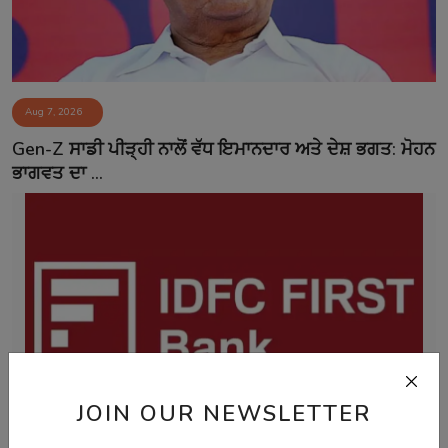
Aug 7, 2026
Gen-Z ਸਾਡੀ ਪੀੜ੍ਹੀ ਨਾਲੋਂ ਵੱਧ ਇਮਾਨਦਾਰ ਅਤੇ ਦੇਸ਼ ਭਗਤ: ਮੋਹਨ
ਭਾਗਵਤ ਦਾ ...
JOIN OUR NEWSLETTER