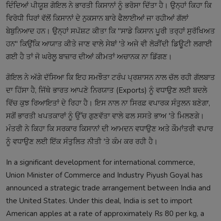
ਦਿੰਦਿਆਂ ਪੀਯੂਸ਼ ਗੋਇਲ ਨੇ ਭਾਰਤੀ ਕਿਸਾਨਾਂ ਨੂੰ ਭਰੋਸਾ ਦਿੱਤਾ ਹੈ। ਉਨ੍ਹਾਂ ਕਿਹਾ ਕਿ
ਵਿਰੋਧੀ ਧਿਰਾਂ ਵੱਲੋਂ ਕਿਸਾਨਾਂ ਦੇ ਨੁਕਸਾਨ ਬਾਰੇ ਫੈਲਾਈਆਂ ਜਾ ਰਹੀਆਂ ਗੱਲਾਂ
ਬੇਬੁਨਿਆਦ ਹਨ। ਉਨ੍ਹਾਂ ਸਪੱਸ਼ਟ ਕੀਤਾ ਕਿ "ਸਾਡੇ ਕਿਸਾਨ ਪੂਰੀ ਤਰ੍ਹਾਂ ਸੁਰੱਖਿਅਤ
ਹਨ" ਕਿਉਂਕਿ ਆਯਾਤ ਕੀਤੇ ਜਾਣ ਵਾਲੇ ਸੇਬਾਂ 'ਤੇ ਅਜੇ ਵੀ ਲੋੜੀਂਦੀ ਡਿਊਟੀ ਲਗਾਈ
ਗਈ ਹੈ ਤਾਂ ਜੋ ਘਰੇਲੂ ਬਾਜ਼ਾਰ ਦੀਆਂ ਕੀਮਤਾਂ ਅਚਾਨਕ ਨਾ ਡਿੱਗਣ।
ਗੋਇਲ ਨੇ ਅੱਗੇ ਦੱਸਿਆ ਕਿ ਇਹ ਸਮਝੌਤਾ ਟਰੰਪ ਪ੍ਰਸ਼ਾਸਨ ਨਾਲ ਚੱਲ ਰਹੀ ਗੱਲਬਾਤ
ਦਾ ਹਿੱਸਾ ਹੈ, ਜਿੱਥੇ ਭਾਰਤ ਆਪਣੇ ਨਿਰਯਾਤ (Exports) ਨੂੰ ਵਧਾਉਣ ਲਈ ਬਦਲੇ
ਵਿੱਚ ਕੁਝ ਰਿਆਇਤਾਂ ਦੇ ਰਿਹਾ ਹੈ। ਇਸ ਨਾਲ ਨਾ ਸਿਰਫ਼ ਵਪਾਰਕ ਸੰਤੁਲਨ ਬਣੇਗਾ,
ਸਗੋਂ ਭਾਰਤੀ ਖਪਤਕਾਰਾਂ ਨੂੰ ਉੱਚ ਗੁਣਵੱਤਾ ਵਾਲੇ ਫਲ ਸਸਤੇ ਭਾਅ 'ਤੇ ਮਿਲਣਗੇ।
ਮੰਤਰੀ ਨੇ ਕਿਹਾ ਕਿ ਸਰਕਾਰ ਕਿਸਾਨਾਂ ਦੀ ਆਮਦਨ ਵਧਾਉਣ ਅਤੇ ਕੌਮਾਂਤਰੀ ਵਪਾਰ
ਨੂੰ ਵਧਾਉਣ ਲਈ ਇੱਕ ਸੰਤੁਲਿਤ ਨੀਤੀ 'ਤੇ ਕੰਮ ਕਰ ਰਹੀ ਹੈ।
In a significant development for international commerce,
Union Minister of Commerce and Industry Piyush Goyal has
announced a strategic trade arrangement between India and
the United States. Under this deal, India is set to import
American apples at a rate of approximately Rs 80 per kg, a