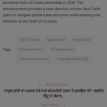
beneficial India-US trade partnership in 2026. This
announcement provides a clear direction on how New Delhi
plans to navigate global trade pressures while keeping rural
interests at the heart of its policy.
India-US trade
Apple import
Piyush Goyal
Tags:
Farmer protection
US apples price
Indian economy news
Trade agreement 2026
PREVIOUS NEWS
"ਰਾਹੁਲ ਗਾਂਧੀ ਦਾ ਮਕਸਦ ਮੇਰੇ ਨਾਲ ਬਦਤਮੀਜ਼ੀ ਕਰਨਾ ਤੇ ਡਰਾਉਣਾ ਸੀ": ਰਵਨੀਤ
ਬਿੱਟੂ ਨੇ 'ਗੱਦਾਰ...
NEXT NEWS