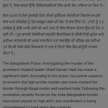
ਚੁੱਕਾ ਹੈ, ਜਿਸ ਕਾਰਨ ਉੱਥੇ ਵਿਦਿਆਰਥੀਆਂ ਵਿੱਚ ਭਾਰੀ ਰੋਸ ਪਾਇਆ ਜਾ ਰਿਹਾ ਹੈ।
ਇਸ ਘਟਨਾ ਨੇ ਦੋਵਾਂ ਗੁਆਂਢੀ ਦੇਸ਼ਾਂ ਦੀਆਂ ਸੁਰੱਖਿਆ ਏਜੰਸੀਆਂ ਵਿਚਾਲੇ ਆਪਸੀ
ਸਾਂਝ ਅਤੇ ਸਹਿਯੋਗ ਨੂੰ ਹੋਰ ਮਜ਼ਬੂਤ ਕਰਨ ਦੀ ਲੋੜ 'ਤੇ ਜ਼ੋਰ ਦਿੱਤਾ ਹੈ। ਹਾਦੀ ਨੂੰ 12
ਦਸੰਬਰ ਨੂੰ ਗੋਲੀ ਮਾਰੀ ਗਈ ਸੀ ਅਤੇ ਹਾਲ ਹੀ ਵਿੱਚ ਇਲਾਜ ਦੌਰਾਨ ਉਸ ਦੀ ਮੌਤ ਹੋ
ਗਈ ਸੀ। ਹੁਣ ਭਾਰਤੀ ਏਜੰਸੀਆਂ ਸਰਹੱਦੀ ਇਲਾਕਿਆਂ ਦੇ ਸੀਸੀਟੀਵੀ ਫੁਟੇਜ ਅਤੇ
ਖੁਫੀਆ ਜਾਣਕਾਰੀ ਦੀ ਮਦਦ ਨਾਲ ਇਹ ਪਤਾ ਲਗਾਉਣ ਦੀ ਕੋਸ਼ਿਸ਼ ਕਰ ਰਹੀਆਂ
ਹਨ ਕਿ ਕੀ ਕਿਸੇ ਸ਼ੱਕੀ ਵਿਅਕਤੀ ਨੇ ਹਾਲ ਦੇ ਦਿਨਾਂ ਵਿੱਚ ਗੈਰ-ਕਾਨੂੰਨੀ ਦਾਖਲਾ
ਕੀਤਾ ਹੈ।
The Bangladesh Police, investigating the murder of the
prominent student leader Sharif Usman Hadi, has made a
significant claim. According to the police, two prime suspects
involved in this high-profile murder case have crossed the
border through illegal routes and reached India. Following this
revelation, security forces on the India-Bangladesh border
have been placed on high alert, and coordination is being
strengthened to track down the suspects.