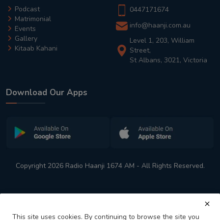
Podcast
0447171674
Matrimonial
info@haanji.com.au
Events
Gallery
Level 1, 203, William
Kitaab Kahani
Street,
St Albans, 3021, Victoria
Download Our Apps
Copyright 2026 Radio Haanji 1674 AM - All Rights Reserved.
This site uses cookies. By continuing to browse the site you