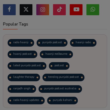
Popular Tags
radio haanji
punjabi podcast
haanji radio
haanji podcast
haanji melbourne
latest punjabi podcast
podcast
laughter therapy
trending punjabi podcast
ranjodh singh
punjabi podcast australia
radio haanji updates
punjabi kahani