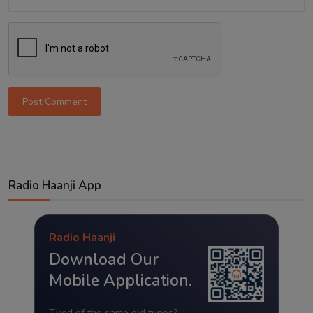
Post Comment
Radio Haanji App
Radio Haanji
Download Our
Mobile Application.
Tired of the same old tunes?