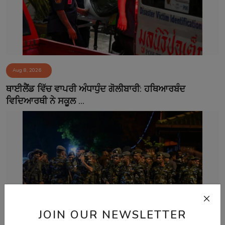
Aug 8, 2026
ਥਾਈਲੈਂਡ ਵਿੱਚ ਵਾਪਰੀ ਅੰਧਾਧੁੰਦ ਗੋਲੀਬਾਰੀ: ਹਥਿਆਰਬੰਦ
ਵਿਦਿਆਰਥੀ ਨੇ ਸਕੂਲ ...
JOIN OUR NEWSLETTER