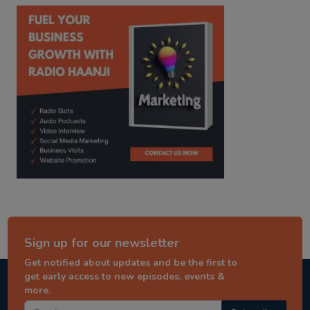
kitaab kahani
punjabi story
Sign up for our newsletter
Get notified about updates and be the first to
get early access to new episodes, events &
more.