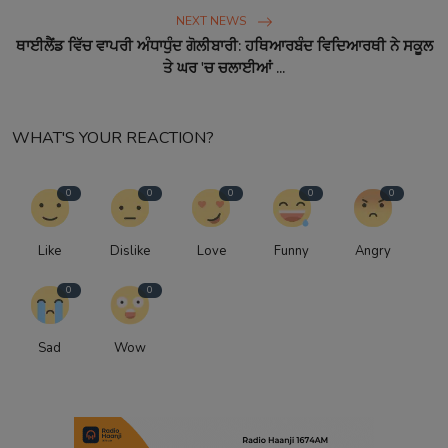
NEXT NEWS
ਥਾਈਲੈਂਡ ਵਿੱਚ ਵਾਪਰੀ ਅੰਧਾਧੁੰਦ ਗੋਲੀਬਾਰੀ: ਹਥਿਆਰਬੰਦ ਵਿਦਿਆਰਥੀ ਨੇ ਸਕੂਲ
ਤੇ ਘਰ 'ਚ ਚਲਾਈਆਂ ...
WHAT'S YOUR REACTION?
0
0
0
0
0
Like
Dislike
Love
Funny
Angry
0
0
Sad
Wow