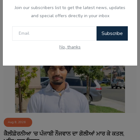
Join our subscribers list to get the latest news, updates
Aug 8, 2026
and special offers directly in your inbox
ਸ੍ਰੀਲੰਕਾ ਦੀਆਂ ਦੋ ਜੇਲ੍ਹਾਂ ਵਿੱਚ ਭੜਕੀ ਹਿੰਸਾ, 3 ਕੈਦੀਆਂ ਦੀ ਮੌਤ
ਅਤੇ 23...
Subscribe
No, thanks
Aug 8, 2026
ਕੈਲੀਫ਼ੋਰਨੀਆ 'ਚ ਪੰਜਾਬੀ ਨੌਜਵਾਨ ਦਾ ਗੋਲੀਆਂ ਮਾਰ ਕੇ ਕਤਲ,