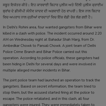
ਸਬੂਤ ਇਕੱਤਰ ਕੀਤੇ। ਇਹ ਕਾਰਵਾਈ ਬਿਹਾਰ ਪੁਲੀਸ ਅਤੇ ਦਿੱਲੀ ਪੁਲੀਸ ਕ੍ਰਾਈਮ
ਬ੍ਰਾਂਚ ਦੇ ਡੀਸੀਪੀ ਸੰਨੀਵ ਯਾਦਵ ਦੀ ਅਗਵਾਈ ਹੇਠ ਵਾਪਰੀ। ਇਸ ਨਾਲ ਬਿਹਾਰ
ਵਿਚ ਅਪਰਾਧ ਨਾਲ ਜੁੜੀਆਂ ਵਾਰਦਾਤਾਂ ਵਿਚ ਇੱਕ ਵੱਡੀ ਰੋਕ ਲੱਗ ਗਈ ਹੈ।
In Delhi's Rohini area, four wanted gangsters from Bihar were
killed in a clash with police. The incident occurred around 2:20
AM on Wednesday night at Bahadur Shah Marg, from Dr.
Ambedkar Chowk to Pansali Chowk. A joint team of Delhi
Police Crime Branch and Bihar Police carried out this
operation. According to police officials, these gangsters had
been hiding in Delhi for several days and were involved in
multiple alleged murder incidents in Bihar.
The joint police team had launched an operation to track the
gangsters. Based on secret information, the team tried to
stop them, but the accused started firing at the police to
escape. The police retaliated, and in this clash, all four
gangsters were injured. They were immediately taken to