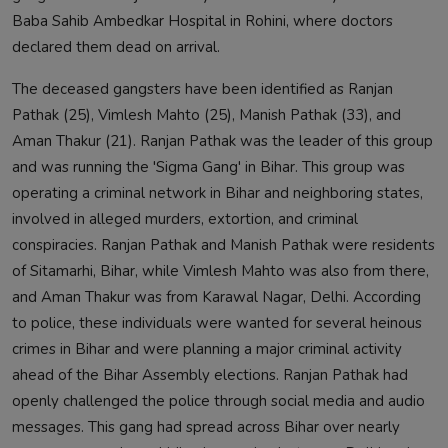
Baba Sahib Ambedkar Hospital in Rohini, where doctors
declared them dead on arrival.
The deceased gangsters have been identified as Ranjan
Pathak (25), Vimlesh Mahto (25), Manish Pathak (33), and
Aman Thakur (21). Ranjan Pathak was the leader of this group
and was running the 'Sigma Gang' in Bihar. This group was
operating a criminal network in Bihar and neighboring states,
involved in alleged murders, extortion, and criminal
conspiracies. Ranjan Pathak and Manish Pathak were residents
of Sitamarhi, Bihar, while Vimlesh Mahto was also from there,
and Aman Thakur was from Karawal Nagar, Delhi. According
to police, these individuals were wanted for several heinous
crimes in Bihar and were planning a major criminal activity
ahead of the Bihar Assembly elections. Ranjan Pathak had
openly challenged the police through social media and audio
messages. This gang had spread across Bihar over nearly