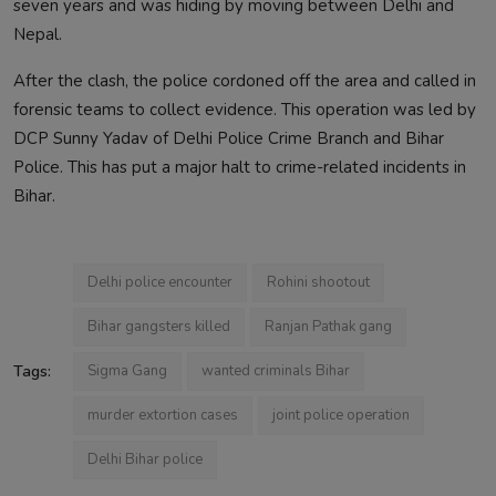
seven years and was hiding by moving between Delhi and
Nepal.
After the clash, the police cordoned off the area and called in
forensic teams to collect evidence. This operation was led by
DCP Sunny Yadav of Delhi Police Crime Branch and Bihar
Police. This has put a major halt to crime-related incidents in
Bihar.
Delhi police encounter
Rohini shootout
Bihar gangsters killed
Ranjan Pathak gang
Tags:
Sigma Gang
wanted criminals Bihar
murder extortion cases
joint police operation
Delhi Bihar police