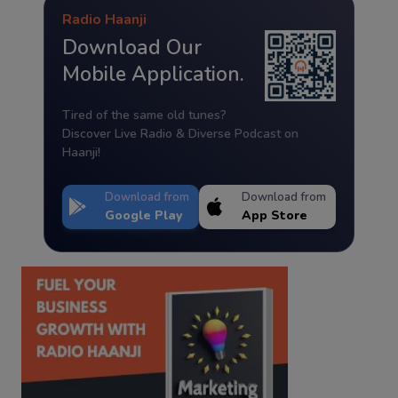
Radio Haanji
Download Our
Mobile Application.
Tired of the same old tunes?
Discover Live Radio & Diverse Podcast on
Haanji!
Download from
Download from
Google Play
App Store