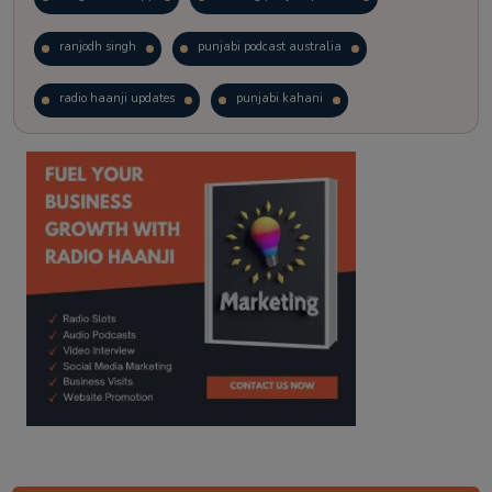
ranjodh singh
punjabi podcast australia
radio haanji updates
punjabi kahani
kitaab kahani
punjabi story