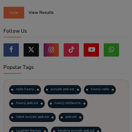
Vote
View Results
Follow Us
Popular Tags
radio haanji
punjabi podcast
haanji radio
haanji podcast
haanji melbourne
latest punjabi podcast
podcast
laughter therapy
trending punjabi podcast