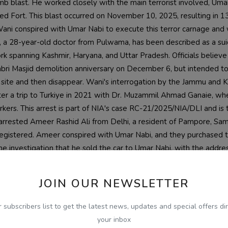
 blast. He worked closely with the main terrorist involved, Umar
ed Fort. This blast occurred on November 10, 2025, resulting in 13
 Wani conspired with Umar Nabi to execute this terror carnage and 
i, a 28-year-old doctor from Pulwama, has been described as a suic
k spanning Kashmir, Haryana, and Uttar Pradesh. Officials believe
bri Masjid demolition anniversary on December 6, but intended to
ous site and then disappear. Wani's interrogation by the Jammu and K
fter a trip to Turkiye in 2021 with Dr. Muzammil Ahmad Ganaie, whe
s. This arrest is part of NIA's case RC-21/2025/NIA/DLI and is 
 arrested Ameer Rashid Ali from Delhi, a resident of Pampore, Samb
egistered. Ameer conspired with Umar Nabi, and they purchased th
e investigation that he sold the car to Umar Nabi, with the addres
ar Nabi and has questioned 73 witnesses so far, including those i
n coordination with Delhi Police, Jammu and Kashmir Police, Haryana
JOIN OUR NEWSLETTER
exploring various angles to unravel the larger conspiracy behind th
 pursuing multiple leads and conducting searches across states. T
r subscribers list to get the latest news, updates and special offers dir
 and handed the probe to the NIA. Home Minister Amit Shah held hig
your inbox
d that those behind the blast will not be spared. Financial assista