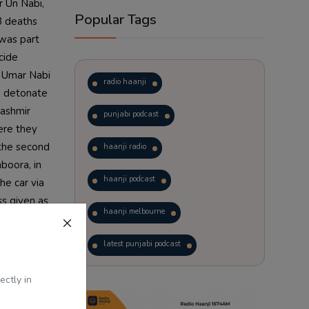
 Un Nabi, 
Popular Tags
 deaths 
was part 
ide 
 Umar Nabi 
radio haanji
 detonate 
ashmir 
punjabi podcast
re they 
the second 
haanji radio
oora, in 
haanji podcast
e car via 
s given as 
haanji melbourne
njured in 
 Police, 
latest punjabi podcast
e 
he Indian 
podcast
laughter therapy
ectly in
h-level 
nce of 10 
trending punjabi podcast