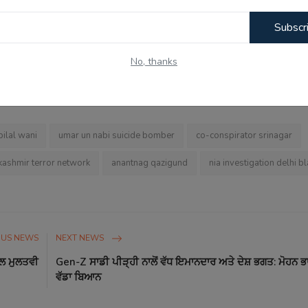
deceased, and support will be provided to the injured. The NIA has
Subscr
he investigation continues. This arrest is being seen as a major bre
No, thanks
 bilal wani
umar un nabi suicide bomber
co-conspirator srinagar
ashmir terror network
anantnag qazigund
nia investigation delhi bl
OUS NEWS
NEXT NEWS
ਾਲ ਮੁਲਤਵੀ
Gen-Z ਸਾਡੀ ਪੀੜ੍ਹੀ ਨਾਲੋਂ ਵੱਧ ਇਮਾਨਦਾਰ ਅਤੇ ਦੇਸ਼ ਭਗਤ: ਮੋਹਨ 
ਵੱਡਾ ਬਿਆਨ