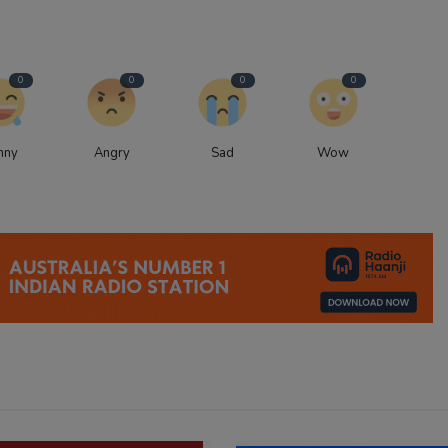
0
0
0
0
nny
Angry
Sad
Wow