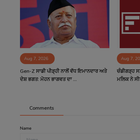
Aug 7, 2026
Aug 7, 2
Gen-Z ਸਾਡੀ ਪੀੜ੍ਹੀ ਨਾਲੋਂ ਵੱਧ ਇਮਾਨਦਾਰ ਅਤੇ
ਚੰਡੀਗੜ੍ਹ ਸ
ਦੇਸ਼ ਭਗਤ: ਮੋਹਨ ਭਾਗਵਤ ਦਾ ...
ਮਲਿਕ ਨੇ ਸੀ
Comments
Name