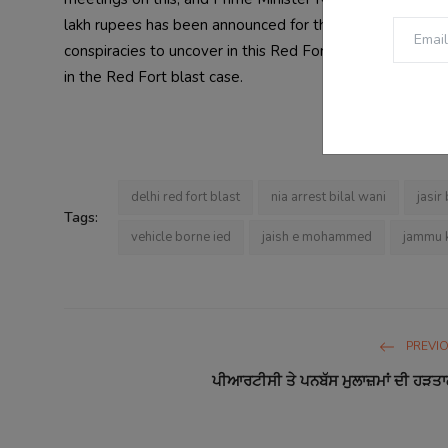
lakh rupees has been announced for the families of the 
conspiracies to uncover in this Red Fort blast case, and t
delhi red fort blast
nia arrest bilal wani
jasir
Tags:
vehicle borne ied
jaish e mohammed
jammu k
PREVI
ਪੀਆਰਟੀਸੀ ਤੇ ਪਨਬੱਸ ਮੁਲਾਜ਼ਮਾਂ ਦੀ ਹੜਤ