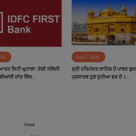
026
Aug 7, 2026
ਮਾਰਟ ਸਿਟੀ ਘੁਟਾਲਾ: ਦੋਸ਼ੀ ਨਲਿਨੀ
ਸ੍ਰੀ ਹਰਿਮੰਦਰ ਸਾਹਿਬ ਤੋਂ ਪਾਵਨ ਗੁ
ਬੀਆਈ ਜਾਂਚ ਵਿੱਚ...
ਪ੍ਰਸਾਰਣ ਹੁਣ ਦੁਨੀਆ ਭਰ ਦੇ 1...
Email