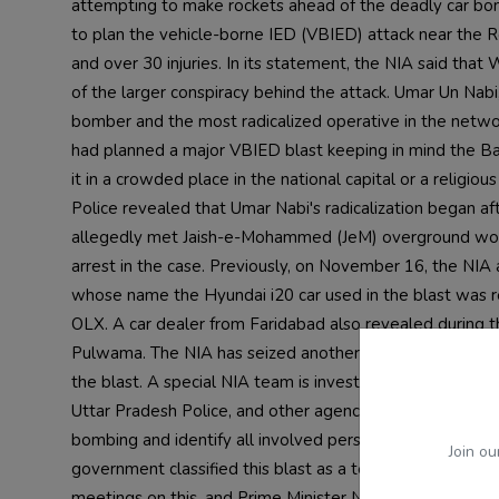
attempting to make rockets ahead of the deadly car bomb
to plan the vehicle-borne IED (VBIED) attack near the R
and over 30 injuries. In its statement, the NIA said that
of the larger conspiracy behind the attack. Umar Un Nab
bomber and the most radicalized operative in the networ
had planned a major VBIED blast keeping in mind the Ba
it in a crowded place in the national capital or a religi
Police revealed that Umar Nabi's radicalization began a
allegedly met Jaish-e-Mohammed (JeM) overground worker
arrest in the case. Previously, on November 16, the NIA
whose name the Hyundai i20 car used in the blast was r
OLX. A car dealer from Faridabad also revealed during th
Pulwama. The NIA has seized another vehicle linked to Um
the blast. A special NIA team is investigating the case i
Uttar Pradesh Police, and other agencies. The agency is 
bombing and identify all involved persons. NIA teams are
Join ou
government classified this blast as a terrorist incident
meetings on this, and Prime Minister Narendra Modi state