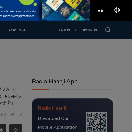
playlist_play
volume_up
/
CONTACT
LOGIN
REGISTER
Radio Haanji App
ਰੋਨਾਂ ਨੂੰ
ਇਆ ਸੀ, ਜਦਕਿ
ਜਾਰੀ ਹੈ।
Radio Haanji
0
0
Download Our
Mobile Application.