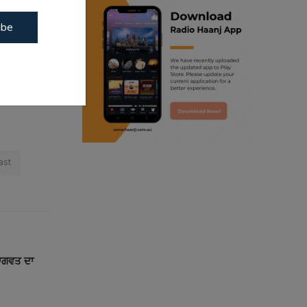
 more 
ibe
ranjodh singh
akthrough 
radio haanji updates
punjabi podcast australia
punjabi kahani
kitaab kahani
ast
punjabi story
ਭਾਗਵਤ ਦਾ