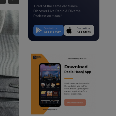
Tired of the same old tunes?
Discover Live Radio & Diverse
Podcast on Haanji!
Download from
Download from
Google Play
App Store