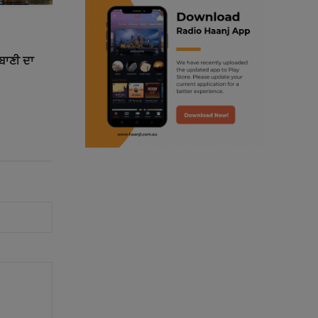
ranjodh singh
ਰਬਾਣੀ ਦਾ
punjabi podcast australia
radio haanji updates
punjabi kahani
kitaab kahani
punjabi story