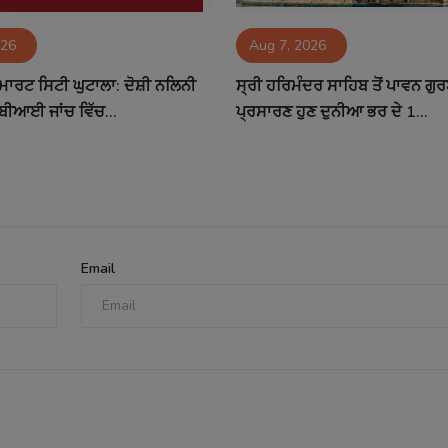
026
Aug 7, 2026
ਮਾਰਟ ਸਿਟੀ ਘੁਟਾਲਾ: ਦੋਸ਼ੀ ਨਲਿਨੀ
ਸ੍ਰੀ ਹਰਿਮੰਦਰ ਸਾਹਿਬ ਤੋਂ ਪਾਵਨ ਗੁ
ਬੀਆਈ ਜਾਂਚ ਵਿੱਚ...
ਪ੍ਰਸਾਰਣ ਹੁਣ ਦੁਨੀਆ ਭਰ ਦੇ 1...
Email