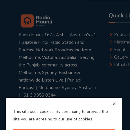
Quick L
Podcas
Radio Haanji 1674 AM — Australia's #1
Matrimo
Punjabi & Hindi Radio Station and
Events
Podcast Network Broadcasting from
Gallery
Melbourne, Victoria, Australia | Serving
Kitaab 
the Punjabi community across
Melbourne, Sydney, Brisbane &
nationwide Listen Live | Punjabi
Podcast | Melbourne, Sydney, Australia
| +61 3 9356 0344
This site uses cookies. By continuing to browse the
site you are agreeing to our use of cookies.