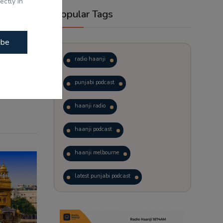
ectly in
Popular Tags
ibe
radio haanji
punjabi podcast
haanji radio
haanji podcast
haanji melbourne
latest punjabi podcast
podcast
laughter therapy
trending punjabi podcast