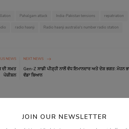
llation
Pahalgam attack
India-Pakistan tensions
repatriation
adio
radio haanji
Radio haanji australia's number radio station
OUS NEWS
NEXT NEWS
ਬ ਦੀ ਸਖ਼ਤ
Gen-Z ਸਾਡੀ ਪੀੜ੍ਹੀ ਨਾਲੋਂ ਵੱਧ ਇਮਾਨਦਾਰ ਅਤੇ ਦੇਸ਼ ਭਗਤ: ਮੋਹਨ 
ਪੋਜ਼ੀਸ਼ਨ
ਵੱਡਾ ਬਿਆਨ
0
0
0
0
JOIN OUR NEWSLETTER