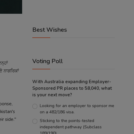
Best Wishes
Voting Poll
੍ਹਾਂ
ੇ ਨਾਗਰਿਕਾਂ
With Australia expanding Employer-
Sponsored PR places to 58,040, what
is your next move?
sponse,
Looking for an employer to sponsor me
kistan's
on a 482/186 visa.
ir side."
Sticking to the points-tested
independent pathway (Subclass
189/190).