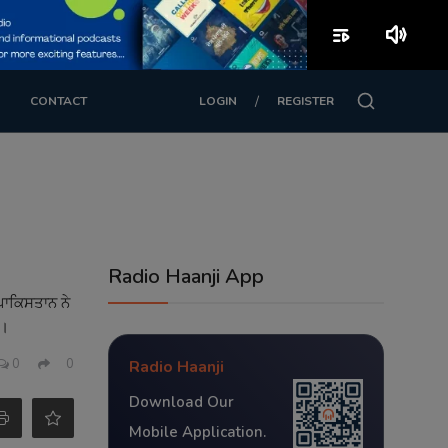
playlist_play
volume_up
/
CONTACT
LOGIN
REGISTER
Radio Haanji App
ਪਾਕਿਸਤਾਨ ਨੇ
ੈ।
0
0
Radio Haanji
Download Our
Mobile Application.