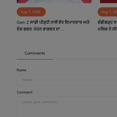
Aug 7, 2026
Aug 7, 2
Gen-Z ਸਾਡੀ ਪੀੜ੍ਹੀ ਨਾਲੋਂ ਵੱਧ ਇਮਾਨਦਾਰ ਅਤੇ
ਚੰਡੀਗੜ੍ਹ ਸ
ਦੇਸ਼ ਭਗਤ: ਮੋਹਨ ਭਾਗਵਤ ਦਾ ...
ਮਲਿਕ ਨੇ ਸੀ
Comments
Name
Comment