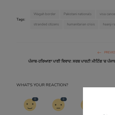
Wagah border
Pakistani nationals
visa cance
Tags:
stranded citizens
humanitarian crisis
haanji r
PREVI
ਪੰਜਾਬ-ਹਰਿਆਣਾ ਪਾਣੀ ਵਿਵਾਦ: ਸਰਬ ਪਾਰਟੀ ਮੀਟਿੰਗ 'ਚ ਪੰਜਾ
WHAT'S YOUR REACTION?
0
0
0