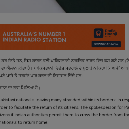
 ਰੱਦ ਕਰ ਦਿੱਤੇ ਸਨ, ਜਿਸ ਕਾਰਨ ਕਈ ਪਾਕਿਸਤਾਨੀ ਨਾਗਰਿਕ ਭਾਰਤ ਵਿੱਚ ਫਸ ਗਏ ਸਨ।ਇਨ
ਾ ਐਲਾਨ ਕੀਤਾ ਹੈ। ਪਾਕਿਸਤਾਨੀ ਵਿਦੇਸ਼ ਮੰਤਰਾਲੇ ਦੇ ਬੁਲਾਰੇ ਨੇ ਕਿਹਾ ਕਿ ਅਸੀਂ ਆਪਣ
ਣੇ ਪਾਸੇ ਤੋਂ ਸਰਹੱਦ ਪਾਰ ਕਰਨ ਦੀ ਇਜਾਜ਼ਤ ਦਿੰਦੇ ਹਨ।
ਸ ਜਾਣ ਦਾ ਰਾਹ ਮਿਲਿਆ ਹੈ।
kistani nationals, leaving many stranded within its borders. In re
 to facilitate the return of its citizens. The spokesperson for Pa
zens if Indian authorities permit them to cross the border from the
nationals to return home.