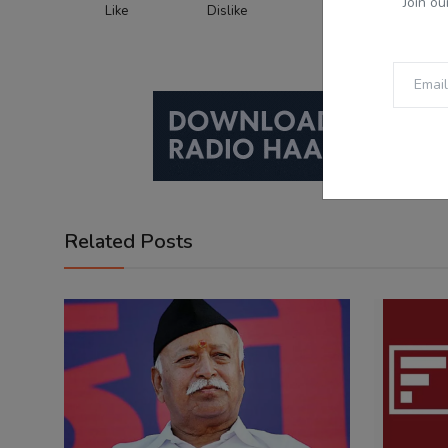
Join ou
Like
Dislike
Love
Fu
Related Posts