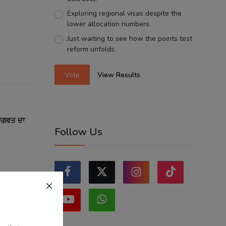
Exploring regional visas despite the
lower allocation numbers.
Just waiting to see how the points test
reform unfolds.
Vote
View Results
ਭਾਗਵਤ ਦਾ
Follow Us