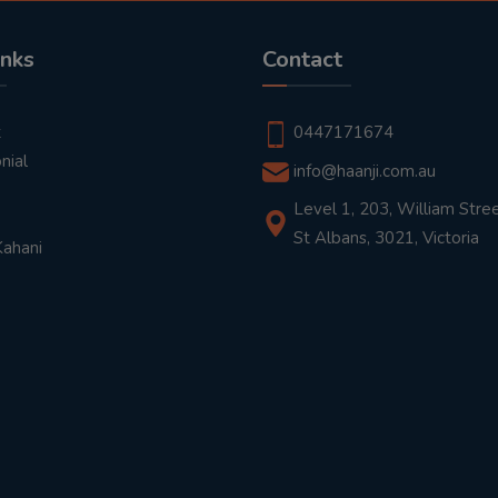
inks
Contact
t
0447171674
nial
info@haanji.com.au
Level 1, 203, William Stree
St Albans, 3021, Victoria
Kahani