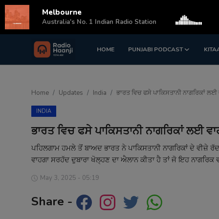
Melbourne
s
Australia's No. 1 Indian Radio Station
HOME
PUNJABI PODCAST
KITA
Login
Register
Home
Home
Updates
India
ਭਾਰਤ ਵਿਚ ਫਸੇ ਪਾਕਿਸਤਾਨੀ ਨਾਗਰਿਕਾਂ ਲਈ ਵ
Punjabi Podcast
INDIA
Kitaab Kahani
ਭਾਰਤ ਵਿਚ ਫਸੇ ਪਾਕਿਸਤਾਨੀ ਨਾਗਰਿਕਾਂ ਲਈ ਵਾਹਗ
Gallery
ਪਹਿਲਗਾਮ ਹਮਲੇ ਤੋਂ ਬਾਅਦ ਭਾਰਤ ਨੇ ਪਾਕਿਸਤਾਨੀ ਨਾਗਰਿਕਾਂ ਦੇ ਵੀਜ਼ੇ
ਵਾਹਗਾ ਸਰਹੱਦ ਦੁਬਾਰਾ ਖੋਲ੍ਹਣ ਦਾ ਐਲਾਨ ਕੀਤਾ ਹੈ ਤਾਂ ਜੋ ਇਹ ਨਾਗਰਿਕ
Sponsors
May 3, 2025 - 05:19
Matrimonial
Share -
Event