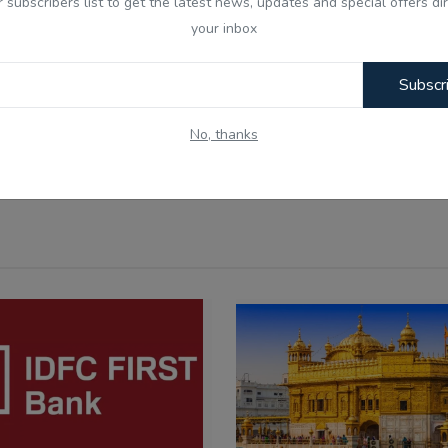
r subscribers list to get the latest news, updates and special offers dir
nny
Angry
Sad
Wow
your inbox
Subscr
No, thanks