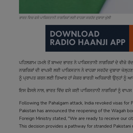
ਭਾਰਤ ਵਿਚ ਫਸੇ ਪਾਕਿਸਤਾਨੀ ਨਾਗਰਿਕਾਂ ਲਈ ਵਾਹਗਾ ਸਰਹੱਦ ਦੁਬਾਰਾ ਖੁੱਲੀ
ਪਹਿਲਗਾਮ ਹਮਲੇ ਤੋਂ ਬਾਅਦ ਭਾਰਤ ਨੇ ਪਾਕਿਸਤਾਨੀ ਨਾਗਰਿਕਾਂ ਦੇ ਵੀਜ਼ੇ
ਨਾਗਰਿਕਾਂ ਦੀ ਵਾਪਸੀ ਲਈ ਪਾਕਿਸਤਾਨ ਨੇ ਵਾਹਗਾ ਸਰਹੱਦ ਦੁਬਾਰਾ ਖੋਲ੍ਹਣ ਦ
ਨੂੰ ਪ੍ਰਾਪਤ ਕਰਨ ਲਈ ਤਿਆਰ ਹਾਂ ਜੇਕਰ ਭਾਰਤੀ ਅਧਿਕਾਰੀ ਉਨ੍ਹਾਂ ਨੂੰ ਆਪ
ਇਸ ਫੈਸਲੇ ਨਾਲ, ਭਾਰਤ ਵਿੱਚ ਫਸੇ ਕਈ ਪਾਕਿਸਤਾਨੀ ਨਾਗਰਿਕਾਂ ਨੂੰ ਵਾਪ
Following the Pahalgam attack, India revoked visas for Pa
Pakistan has announced the reopening of the Wagah border
Foreign Ministry stated, "We are ready to receive our citi
This decision provides a pathway for stranded Pakistani 