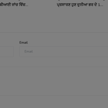
ਬੀਆਈ ਜਾਂਚ ਵਿੱਚ...
ਪ੍ਰਸਾਰਣ ਹੁਣ ਦੁਨੀਆ ਭਰ ਦੇ 1...
Email