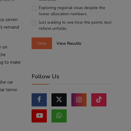
Exploring regional visas despite the
lower allocation numbers.
 by seven
Just waiting to see how the points test
i's remand
reform unfolds.
Vote
View Results
r on
 the
ing to make
Follow Us
the car
lar terror