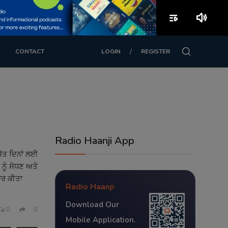
playlist_play
volume_up
/
CONTACT
LOGIN
REGISTER
Radio Haanji App
ਸੱਤ ਦਿਨਾਂ ਲਈ
 ਨੂੰ ਸੋਧਣ ਅਤੇ
ਾਰ ਕੀਤਾ
Radio Haanji
Download Our
0
0
Mobile Application.