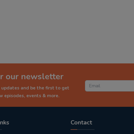
r our newsletter
 updates and be the first to get
ew episodes, events & more.
inks
Contact