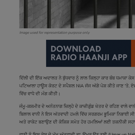
Image used for representation purpose only
ਦਿੱਲੀ ਦੀ ਇੱਕ ਅਦਾਲਤ ਨੇ ਬੁੱਧਵਾਰ ਨੂੰ ਲਾਲ ਕਿਲ੍ਹਾ ਕਾਰ ਬੰਬ ਧਮਾਕਾ ਕ
ਪਟਿਆਲਾ ਹਾਊਸ ਕੋਰਟ ਦੇ ਸਪੈਸ਼ਲ NIA ਜੱਜ ਅੱਗੇ ਪੇਸ਼ ਕੀਤੇ ਜਾਣ 'ਤੇ, 
ਵਿੱਚ ਵਾਧੇ ਦੀ ਮੰਗ ਕੀਤੀ।
ਜੰਮੂ-ਕਸ਼ਮੀਰ ਦੇ ਅਨੰਤਨਾਗ ਜ਼ਿਲ੍ਹੇ ਦੇ ਕਾਜ਼ੀਗੁੰਡ ਖੇਤਰ ਦੇ ਰਹਿਣ ਵਾਲੇ ਵ
ਬਿਲਾਲ ਵਾਨੀ ਨੇ ਇਸ ਅੱਤਵਾਦੀ ਹਮਲੇ ਵਿੱਚ ਸਰਗਰਮ ਭੂਮਿਕਾ ਨਿਭਾਈ ਸੀ, ਜਿ
ਅਤੇ ਰਾਕੇਟ ਬਣਾਉਣ ਦੀ ਕੋਸ਼ਿਸ਼ ਸਮੇਤ ਹੋਰ ਹਮਲਿਆਂ ਲਈ ਤਕਨੀਕੀ ਸਹਾ
ਵਾਨੀ ਨੂੰ ਇਸ ਕੇਸ ਦੇ ਮੁੱਖ ਅੱਤਵਾਦੀ ਡਾ. ਉਮਰ ਉਨ ਨਬੀ (Umar un Nab