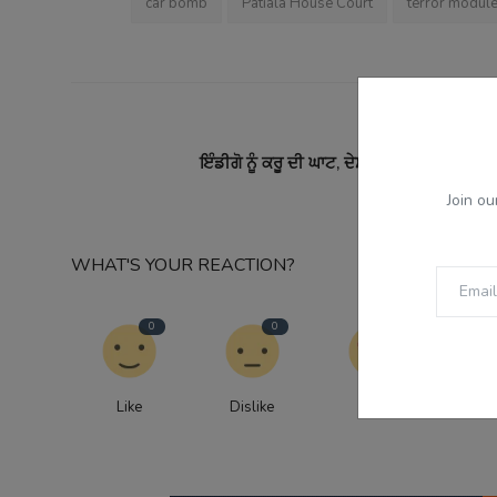
car bomb
Patiala House Court
terror modul
PREVI
ਇੰਡੀਗੋ ਨੂੰ ਕਰੂ ਦੀ ਘਾਟ, ਦੇਸ਼ ਭਰ ਵਿੱਚ 70 ਤੋਂ ਵੱਧ 
Join ou
WHAT'S YOUR REACTION?
0
0
0
Like
Dislike
Love
Fu