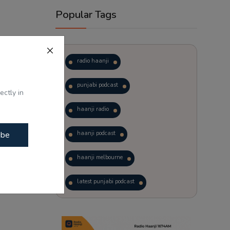
Popular Tags
radio haanji
ਭਾਗਵਤ ਦਾ
punjabi podcast
ectly in
haanji radio
ibe
haanji podcast
haanji melbourne
latest punjabi podcast
podcast
laughter therapy
trending punjabi podcast