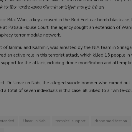
ਹੈ, ਜੋ ਕਿ ਇੱਕ "ਵਾਈਟ-ਕਾਲਰ ਅੱਤਵਾਦੀ ਮਾਡਿਊਲ" ਨਾਲ ਜੁੜੇ ਹੋਏ ਹਨ
ir Bilal Wani, a key accused in the Red Fort car bomb blastcase,
e at Patiala House Court, the agency sought an extension of Wan
nspiracy terror module network.
ict of Jammu and Kashmir, was arrested by the NIA team in Srinaga
 an active role in this terrorist attack, which killed 13 people in
 support for the attack, including drone modification and attempt
rist, Dr. Umar un Nabi, the alleged suicide bomber who carried out 
 total of seven individuals in this case, all linked to a "white-col
extended
Umar un Nabi
technical support
drone modification