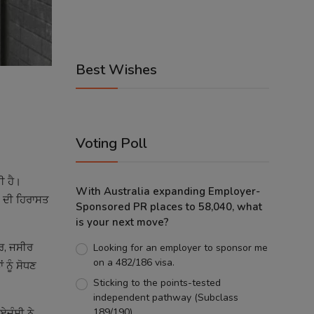
Best Wishes
Voting Poll
ੀ ਹੈ।
With Australia expanding Employer-
ੀ ਦੀ ਹਿਰਾਸਤ
Sponsored PR places to 58,040, what
is your next move?
ਾਰ, ਜਸੀਰ
Looking for an employer to sponsor me
on a 482/186 visa.
 ਨੂੰ ਸੋਧਣ
Sticking to the points-tested
independent pathway (Subclass
189/190).
ਏਜੰਸੀ ਨੇ