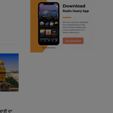
ranjodh singh
punjabi podcast australia
radio haanji updates
punjabi kahani
kitaab kahani
punjabi story
ਰਬਾਣੀ ਦਾ