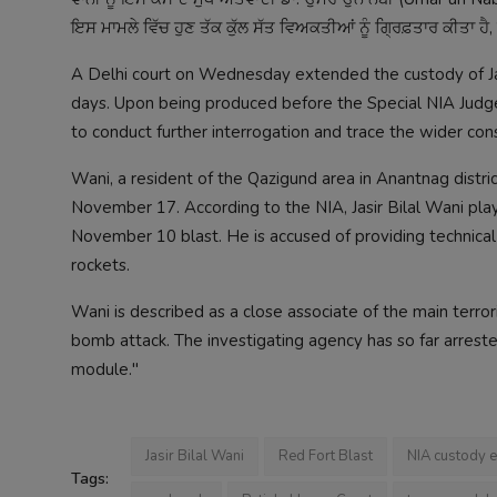
ਇਸ ਮਾਮਲੇ ਵਿੱਚ ਹੁਣ ਤੱਕ ਕੁੱਲ ਸੱਤ ਵਿਅਕਤੀਆਂ ਨੂੰ ਗ੍ਰਿਫ਼ਤਾਰ ਕੀਤਾ 
A Delhi court on Wednesday extended the custody of Jas
days. Upon being produced before the Special NIA Judg
to conduct further interrogation and trace the wider co
Wani, a resident of the Qazigund area in Anantnag distr
November 17. According to the NIA, Jasir Bilal Wani played
November 10 blast. He is accused of providing technical
rockets.
Wani is described as a close associate of the main terro
bomb attack. The investigating agency has so far arrested a
module."
Jasir Bilal Wani
Red Fort Blast
NIA custody 
Tags: