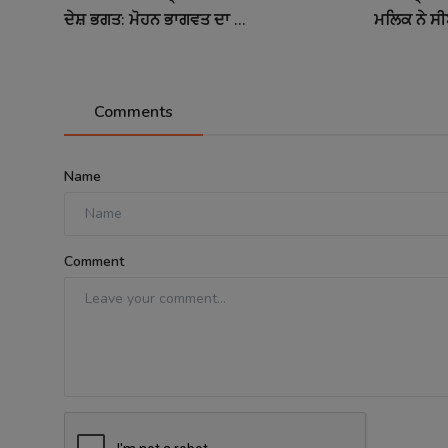
ਦੇਸ਼ ਭਗਤ: ਮੋਹਨ ਭਾਗਵਤ ਦਾ ...
ਮਲਿਕ ਨੇ ਸੀ
Comments
Name
Comment