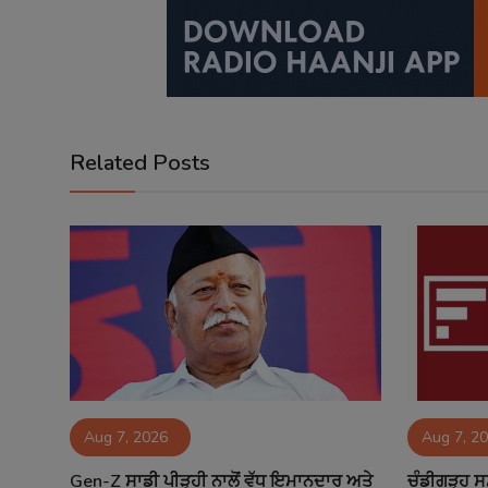
Related Posts
Aug 7, 2026
Aug 7, 2
Gen-Z ਸਾਡੀ ਪੀੜ੍ਹੀ ਨਾਲੋਂ ਵੱਧ ਇਮਾਨਦਾਰ ਅਤੇ
ਚੰਡੀਗੜ੍ਹ ਸ