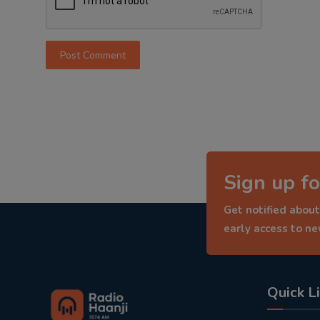
Post Comment
Sign up fo
Get notified about
early access to n
Quick L