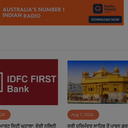
026
Aug 7, 2026
ਮਾਰਟ ਸਿਟੀ ਘੁਟਾਲਾ: ਦੋਸ਼ੀ ਨਲਿਨੀ
ਸ੍ਰੀ ਹਰਿਮੰਦਰ ਸਾਹਿਬ ਤੋਂ ਪਾਵਨ ਗੁ