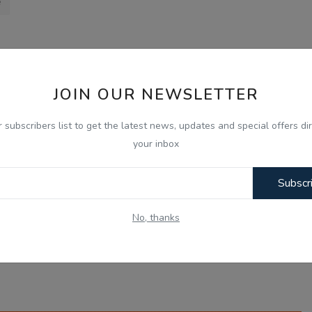
e
OUS NEWS
NEXT NEWS
JOIN OUR NEWSLETTER
ਉਡਾਣਾਂ ਰੱਦ
Gen-Z ਸਾਡੀ ਪੀੜ੍ਹੀ ਨਾਲੋਂ ਵੱਧ ਇਮਾਨਦਾਰ ਅਤੇ ਦੇਸ਼ ਭਗਤ: ਮੋਹਨ 
ਵੱਡਾ ਬਿਆਨ
r subscribers list to get the latest news, updates and special offers dir
your inbox
Subscr
0
0
0
0
No, thanks
nny
Angry
Sad
Wow