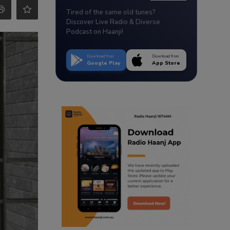
Tired of the same old tunes?
Discover Live Radio & Diverse
Podcast on Haanji!
Download from
Download from
Google Play
App Store