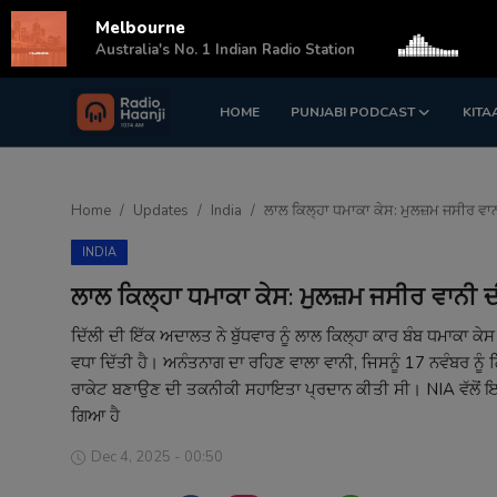
Melbourne
s
Australia's No. 1 Indian Radio Station
HOME
PUNJABI PODCAST
KITA
Login
Register
Home
Home
Updates
India
ਲਾਲ ਕਿਲ੍ਹਾ ਧਮਾਕਾ ਕੇਸ: ਮੁਲਜ਼ਮ ਜਸੀਰ ਵਾ
Punjabi Podcast
INDIA
Kitaab Kahani
ਲਾਲ ਕਿਲ੍ਹਾ ਧਮਾਕਾ ਕੇਸ: ਮੁਲਜ਼ਮ ਜਸੀਰ ਵਾਨੀ
Gallery
ਦਿੱਲੀ ਦੀ ਇੱਕ ਅਦਾਲਤ ਨੇ ਬੁੱਧਵਾਰ ਨੂੰ ਲਾਲ ਕਿਲ੍ਹਾ ਕਾਰ ਬੰਬ ਧਮਾਕਾ ਕੇ
ਵਧਾ ਦਿੱਤੀ ਹੈ। ਅਨੰਤਨਾਗ ਦਾ ਰਹਿਣ ਵਾਲਾ ਵਾਨੀ, ਜਿਸਨੂੰ 17 ਨਵੰਬਰ ਨੂੰ ਗ੍ਰ
Sponsors
ਰਾਕੇਟ ਬਣਾਉਣ ਦੀ ਤਕਨੀਕੀ ਸਹਾਇਤਾ ਪ੍ਰਦਾਨ ਕੀਤੀ ਸੀ। NIA ਵੱਲੋਂ ਇ
ਗਿਆ ਹੈ
Matrimonial
Dec 4, 2025 - 00:50
Event