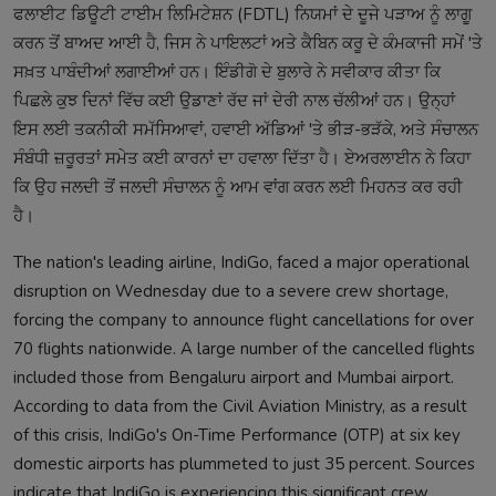
ਫਲਾਈਟ ਡਿਊਟੀ ਟਾਈਮ ਲਿਮਿਟੇਸ਼ਨ (FDTL) ਨਿਯਮਾਂ ਦੇ ਦੂਜੇ ਪੜਾਅ ਨੂੰ ਲਾਗੂ
ਕਰਨ ਤੋਂ ਬਾਅਦ ਆਈ ਹੈ, ਜਿਸ ਨੇ ਪਾਇਲਟਾਂ ਅਤੇ ਕੈਬਿਨ ਕਰੂ ਦੇ ਕੰਮਕਾਜੀ ਸਮੇਂ 'ਤੇ
ਸਖ਼ਤ ਪਾਬੰਦੀਆਂ ਲਗਾਈਆਂ ਹਨ। ਇੰਡੀਗੋ ਦੇ ਬੁਲਾਰੇ ਨੇ ਸਵੀਕਾਰ ਕੀਤਾ ਕਿ
ਪਿਛਲੇ ਕੁਝ ਦਿਨਾਂ ਵਿੱਚ ਕਈ ਉਡਾਣਾਂ ਰੱਦ ਜਾਂ ਦੇਰੀ ਨਾਲ ਚੱਲੀਆਂ ਹਨ। ਉਨ੍ਹਾਂ
ਇਸ ਲਈ ਤਕਨੀਕੀ ਸਮੱਸਿਆਵਾਂ, ਹਵਾਈ ਅੱਡਿਆਂ 'ਤੇ ਭੀੜ-ਭੜੱਕੇ, ਅਤੇ ਸੰਚਾਲਨ
ਸੰਬੰਧੀ ਜ਼ਰੂਰਤਾਂ ਸਮੇਤ ਕਈ ਕਾਰਨਾਂ ਦਾ ਹਵਾਲਾ ਦਿੱਤਾ ਹੈ। ਏਅਰਲਾਈਨ ਨੇ ਕਿਹਾ
ਕਿ ਉਹ ਜਲਦੀ ਤੋਂ ਜਲਦੀ ਸੰਚਾਲਨ ਨੂੰ ਆਮ ਵਾਂਗ ਕਰਨ ਲਈ ਮਿਹਨਤ ਕਰ ਰਹੀ
ਹੈ।
The nation's leading airline, IndiGo, faced a major operational
disruption on Wednesday due to a severe crew shortage,
forcing the company to announce flight cancellations for over
70 flights nationwide. A large number of the cancelled flights
included those from Bengaluru airport and Mumbai airport.
According to data from the Civil Aviation Ministry, as a result
of this crisis, IndiGo's On-Time Performance (OTP) at six key
domestic airports has plummeted to just 35 percent. Sources
indicate that IndiGo is experiencing this significant crew