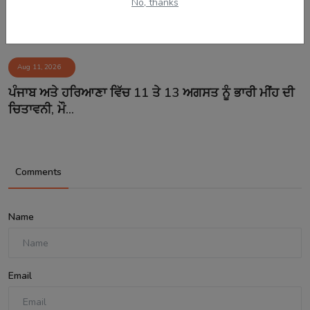
No, thanks
Aug 11, 2026
ਪੰਜਾਬ ਅਤੇ ਹਰਿਆਣਾ ਵਿੱਚ 11 ਤੇ 13 ਅਗਸਤ ਨੂੰ ਭਾਰੀ ਮੀਂਹ ਦੀ
ਚਿਤਾਵਨੀ, ਮੌ...
Comments
Name
Email