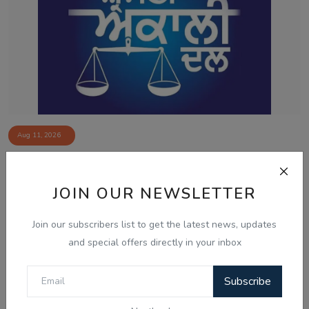
Aug 11, 2026
ਸੀਐੱਮ ਮਾਨ ਨੂੰ 'ਫ਼ਖ਼ਰ-ਏ-ਕੌਮ' ਦੇਣ ਦੀ ਮੰਗ 'ਤੇ ਅਕਾਲੀ ਦਲ ਦੀ
ਤਿੱਖੀ ਪ੍ਰ...
JOIN OUR NEWSLETTER
Join our subscribers list to get the latest news, updates
and special offers directly in your inbox
Subscribe