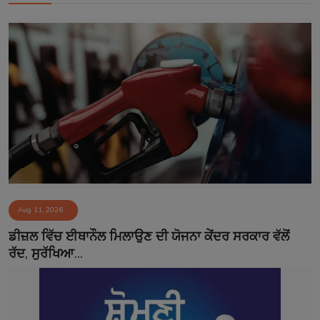
Aug 11, 2026
ਡੀਜ਼ਲ ਵਿੱਚ ਈਥਾਨੌਲ ਮਿਲਾਉਣ ਦੀ ਯੋਜਨਾ ਕੇਂਦਰ ਸਰਕਾਰ ਵੱਲੋਂ
ਰੱਦ, ਸੁਰੱਖਿਆ...