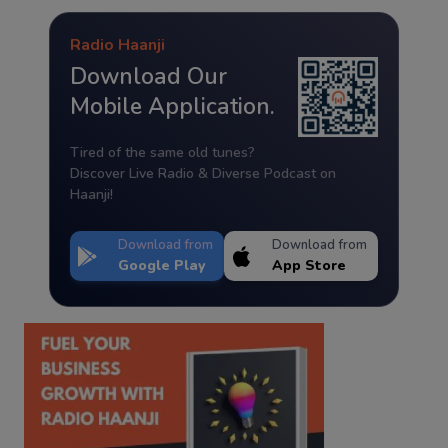
Radio Haanji
Download Our
Mobile Application.
Tired of the same old tunes?
Discover Live Radio & Diverse Podcast on
Haanji!
Download from
Download from
Google Play
App Store