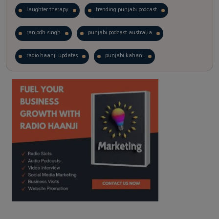
laughter therapy
trending punjabi podcast
ranjodh singh
punjabi podcast australia
radio haanji updates
punjabi kahani
kitaab kahani
punjabi story