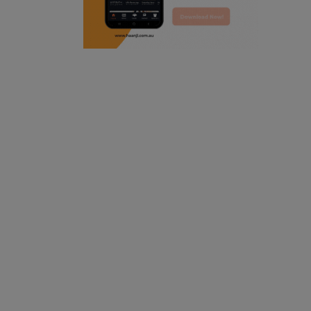
radio haanji updates
punjabi kahani
kitaab kahani
punjabi story