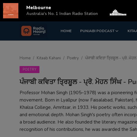
Melbourne
s
Australia's No. 1 Indian Radio Station
HOME
PUNJABI PODCAST
KITA
Login
Register
Home
Home
Kitaab Kahani
Poetry
ਪੰਜਾਬੀ ਕਵਿਤਾ ਤ੍ਰਿਸ਼ੂਲ - ਪ੍ਰੋ. ਮੋ
Punjabi Podcast
POETRY
Kitaab Kahani
ਪੰਜਾਬੀ ਕਵਿਤਾ ਤ੍ਰਿਸ਼ੂਲ - ਪ੍ਰੋ. ਮੋਹਨ ਸਿੰਘ -
Gallery
Professor Mohan Singh (1905–1978) was a pioneering figur
movement. Born in Lyallpur (now Faisalabad, Pakistan), 
Sponsors
Khalsa College, Amritsar, in 1933. His poetic works, such
and emotional depth. Mohan Singh's poetry often incorpo
Matrimonial
a broad audience. He also founded the literary magazine P
recognition of his contributions, he was awarded the Sa
Event