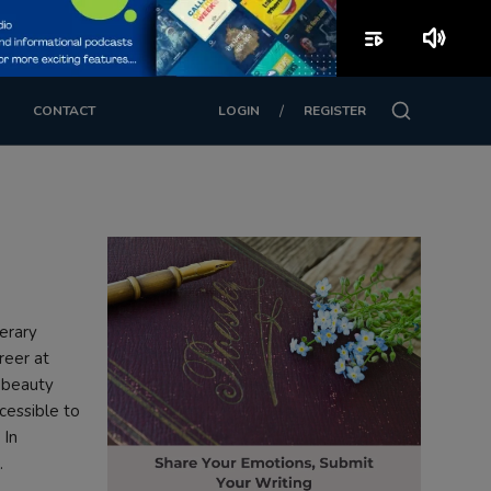
playlist_play
volume_up
/
CONTACT
LOGIN
REGISTER
erary
reer at
l beauty
cessible to
 In
.