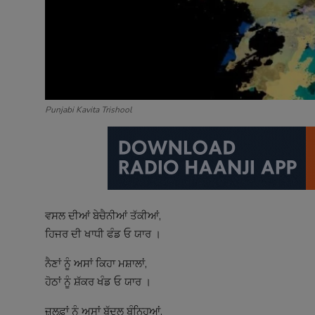
Punjabi Kavita Trishool
ਵਸਲ ਦੀਆਂ ਬੇਚੈਨੀਆਂ ਤੱਕੀਆਂ,
ਹਿਜਰ ਦੀ ਖਾਧੀ ਫੰਡ ਓ ਯਾਰ ।
ਨੈਣਾਂ ਨੂੰ ਅਸਾਂ ਕਿਹਾ ਮਸ਼ਾਲਾਂ,
ਹੋਠਾਂ ਨੂੰ ਸ਼ੱਕਰ ਖੰਡ ਓ ਯਾਰ ।
ਜ਼ੁਲਫ਼ਾਂ ਨੂੰ ਅਸਾਂ ਬੱਦਲ ਬੰਨ੍ਹਿਆਂ,