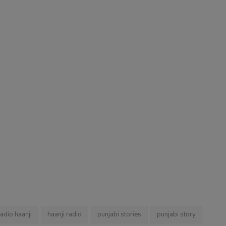
radio haanji
haanji radio
punjabi stories
punjabi story