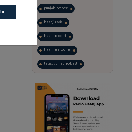
punjabi podcast
ibe
haanji radio
haanji podcast
haanji melbourne
latest punjabi podcast
podcast
laughter therapy
trending punjabi podcast
ranjodh singh
punjabi podcast australia