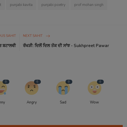
t
punjabi kavita
punjabi poetry
prof mohan singh
US SAHIT
NEXT SAHIT
ਾਰ ਬਟਾਲਵੀ
ਰੱਖੜੀ: ਦਿਲੋਂ ਦਿਲ ਤੱਕ ਦੀ ਸਾਂਝ - Sukhpreet Pawar
0
0
0
0
nny
Angry
Sad
Wow