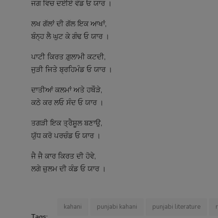
ਜਗ ਵਿਚ ਦਈਏ ਵੰਡ ਓ ਯਾਰ ।
ਲਖ ਗੱਲਾਂ ਦੀ ਗੱਲ ਇਕ ਆਖਾਂ,
ਬੰਨ੍ਹ ਲੈ ਘੁਟ ਕੇ ਗੰਢ ਓ ਯਾਰ ।
ਪਾਟੀ ਕਿਰਤ ਗ਼ੁਲਾਮੀ ਕਟਦੀ,
ਜੁੜੀ ਜਿਤੇ ਬ੍ਰਹਿਮੰਡ ਓ ਯਾਰ ।
ਦਾਤੀਆਂ ਕਲਮਾਂ ਅਤੇ ਹਥੌੜੇ,
ਕਠੇ ਕਰ ਲਓ ਸੰਦ ਓ ਯਾਰ ।
ਤਗੜੀ ਇਕ ਤ੍ਰੈਸ਼ੂਲ ਬਣਾਉ,
ਯੁੱਧ ਕਰੋ ਪਰਚੰਡ ਓ ਯਾਰ ।
ਜੈ ਜੈ ਕਾਰ ਕਿਰਤ ਦੀ ਹੋਵੇ,
ਲਗੇ ਜ਼ੁਲਮ ਦੀ ਕੰਡ ਓ ਯਾਰ ।
kahani
punjabi kahani
punjabi literature
Tags: