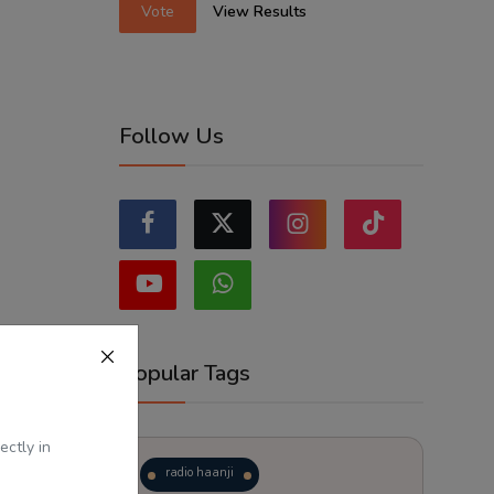
Vote
View Results
Follow Us
Popular Tags
ectly in
radio haanji