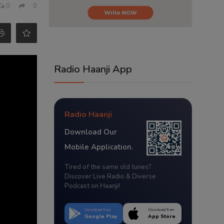
0
0
Radio Haanji App
Radio Haanji
Download Our
Mobile Application.
Tired of the same old tunes?
Discover Live Radio & Diverse
Podcast on Haanji!
Download from
Download from
Google Play
App Store