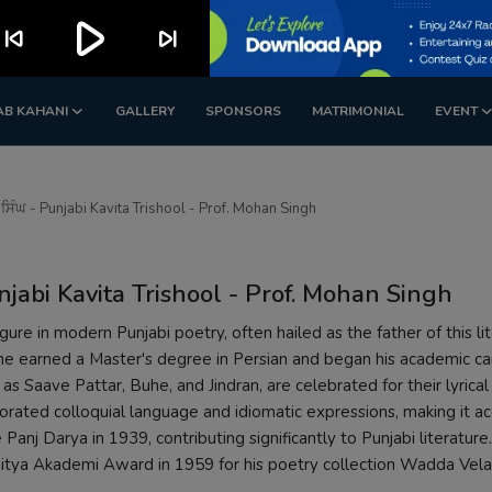
play_arrow
kip_previous
skip_next
AB KAHANI
GALLERY
SPONSORS
MATRIMONIAL
EVENT
ਹਨ ਸਿੰਘ - Punjabi Kavita Trishool - Prof. Mohan Singh
 Punjabi Kavita Trishool - Prof. Mohan Singh
e in modern Punjabi poetry, often hailed as the father of this lit
he earned a Master's degree in Persian and began his academic ca
 as Saave Pattar, Buhe, and Jindran, are celebrated for their lyrica
rated colloquial language and idiomatic expressions, making it ac
anj Darya in 1939, contributing significantly to Punjabi literature.
hitya Akademi Award in 1959 for his poetry collection Wadda Vela