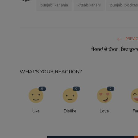
punjabi kahania
kitaab kahani
punjabi podcas
PREVIO
ਮਿਰਚਾਂ ਦੇ ਪੱਤਰ : ਸ਼ਿਵ ਕੁਮ
WHAT'S YOUR REACTION?
0
0
0
Like
Dislike
Love
Fu