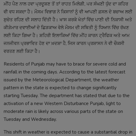
ਮੀਂਹ ਪੈਣ ਨਾਲ ਹਵਾ ਪ੍ਰਦੂਸ਼ਣ ਤੋਂ ਤਾਂ ਰਾਹਤ ਮਿਲੇਗੀ, ਪਰ ਸੰਘਣੀ ਧੁੰਦ ਦਾ ਕਹਿਰ
ਵੀ ਵਧ ਸਕਦਾ ਹੈ। ਮੌਸਮ ਵਿਭਾਗ ਨੇ ਕਿਸਾਨਾਂ ਨੂੰ ਵੀ ਆਪਣੀ ਫ਼ਸਲ ਦੇ ਬਚਾਅ ਲਈ
ਸੁਚੇਤ ਰਹਿਣ ਦੀ ਸਲਾਹ ਦਿੱਤੀ ਹੈ। ਖਾਸ ਕਰਕੇ ਖੇਤਾਂ ਵਿੱਚ ਪਾਣੀ ਦੀ ਨਿਕਾਸੀ ਅਤੇ
ਕੀੜੇਮਾਰ ਦਵਾਈਆਂ ਦੇ ਛਿੜਕਾਅ ਵੇਲੇ ਮੌਸਮ ਦੀ ਸਥਿਤੀ ਨੂੰ ਧਿਆਨ ਵਿੱਚ ਰੱਖਣ
ਲਈ ਕਿਹਾ ਗਿਆ ਹੈ। ਸ਼ਹਿਰੀ ਇਲਾਕਿਆਂ ਵਿੱਚ ਮੀਂਹ ਕਾਰਨ ਟ੍ਰੈਫਿਕ ਅਤੇ ਆਮ
ਜਨਜੀਵਨ ਪ੍ਰਭਾਵਿਤ ਹੋਣ ਦਾ ਖ਼ਦਸ਼ਾ ਹੈ, ਜਿਸ ਕਾਰਨ ਪ੍ਰਸ਼ਾਸਨ ਨੇ ਵੀ ਚੌਕਸੀ
ਵਰਤਣ ਲਈ ਕਿਹਾ ਹੈ।
Residents of Punjab may have to brace for severe cold and
rainfall in the coming days. According to the latest forecast
issued by the Meteorological Department, the weather
pattern in the state is expected to change significantly
starting Tuesday. The department has stated that due to the
activation of a new Western Disturbance Punjab, light to
moderate rain is likely across various parts of the state on
Tuesday and Wednesday.
This shift in weather is expected to cause a substantial drop in