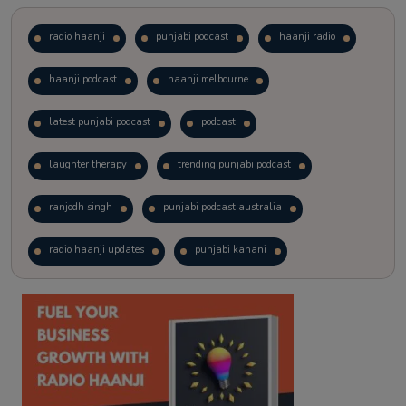
radio haanji
punjabi podcast
haanji radio
haanji podcast
haanji melbourne
latest punjabi podcast
podcast
laughter therapy
trending punjabi podcast
ranjodh singh
punjabi podcast australia
radio haanji updates
punjabi kahani
kitaab kahani
punjabi story