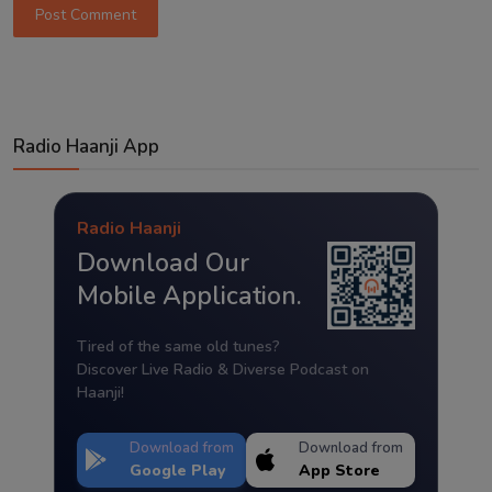
Post Comment
Radio Haanji App
Radio Haanji
Download Our
Mobile Application.
Tired of the same old tunes?
Discover Live Radio & Diverse Podcast on
Haanji!
Download from
Download from
Google Play
App Store