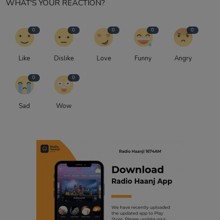
WHAT'S YOUR REACTION?
0
0
0
0
0
Like
Dislike
Love
Funny
Angry
0
0
Sad
Wow