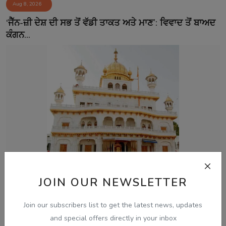
Aug 8, 2026
‘ਜੈੱਨ-ਜ਼ੀ ਦੇਸ਼ ਦੀ ਸਭ ਤੋਂ ਵੱਡੀ ਤਾਕਤ ਅਤੇ ਮਾਣ’: ਵਿਵਾਦ ਤੋਂ ਬਾਅਦ
ਕੰਗਨ...
JOIN OUR NEWSLETTER
Aug 8, 2026
ਅਕਾਲ ਤਖ਼ਤ ਵੱਲੋਂ ਬਣਾਏ ਪੈਨਲ ਨੇ ਪੰਜਾਬ ਸਰਕਾਰ ਨਾਲ ਅੱਗੇ
Join our subscribers list to get the latest news, updates
ਗੱਲਬਾਤ ਕਰਨ ਤੋਂ...
and special offers directly in your inbox