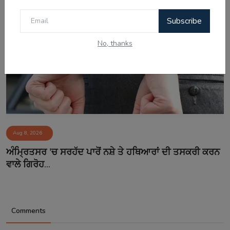
Subscribe
No, thanks
Aug 8, 2026
ਅੰਮ੍ਰਿਤਸਰ 'ਚ ਸਰਹੱਦ ਪਾਰੋਂ ਨਸ਼ੇ ਤੇ ਹਥਿਆਰਾਂ ਦੀ ਤਸਕਰੀ ਕਰਨ
ਵਾਲੇ ਗਿਰੋਹ...
Comments