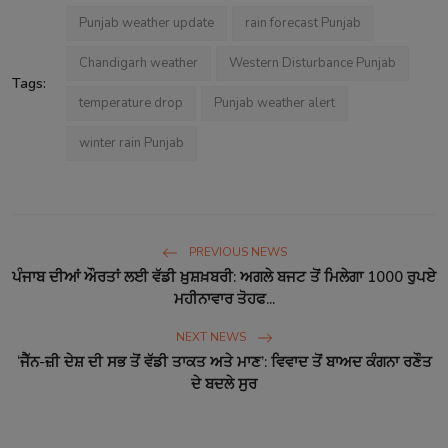
Punjab weather update
rain forecast Punjab
Chandigarh weather
Western Disturbance Punjab
Tags:
temperature drop
Punjab weather alert
winter rain Punjab
PREVIOUS NEWS
ਪੰਜਾਬ ਦੀਆਂ ਔਰਤਾਂ ਲਈ ਵੱਡੀ ਖ਼ੁਸ਼ਖ਼ਬਰੀ: ਅਗਲੇ ਬਜਟ ਤੋਂ ਮਿਲੇਗਾ 1000 ਰੁਪਏ
ਮਹੀਨਾਵਾਰ ਤੋਹਫ...
NEXT NEWS
‘ਜੈੱਨ-ਜ਼ੀ ਦੇਸ਼ ਦੀ ਸਭ ਤੋਂ ਵੱਡੀ ਤਾਕਤ ਅਤੇ ਮਾਣ’: ਵਿਵਾਦ ਤੋਂ ਬਾਅਦ ਕੰਗਨਾ ਰਣੌਤ
ਦੇ ਬਦਲੇ ਸੁਰ