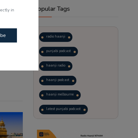
Popular Tags
ectly in
ibe
radio haanji
punjabi podcast
haanji radio
haanji podcast
haanji melbourne
latest punjabi podcast
podcast
laughter therapy
trending punjabi podcast