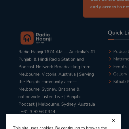
early access to n
Quick L
Podcas
Radio Haanji 1674 AM — Australia's #1
Matrimo
Punjabi & Hindi Radio Station and
Events
Podcast Network Broadcasting from
Gallery
Melbourne, Victoria, Australia | Serving
Kitaab 
the Punjabi community across
Melbourne, Sydney, Brisbane &
nationwide Listen Live | Punjabi
Podcast | Melbourne, Sydney, Australia
| +61 3 9356 0344
This site uses cookies. By continuing to browse the