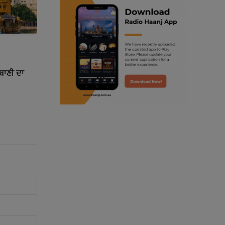
ranjodh singh
punjabi podcast australia
radio haanji updates
ਰਬਾਣੀ ਦਾ
punjabi kahani
kitaab kahani
punjabi story