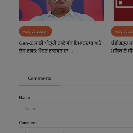
Aug 7, 2026
Aug 7, 2
Gen-Z ਸਾਡੀ ਪੀੜ੍ਹੀ ਨਾਲੋਂ ਵੱਧ ਇਮਾਨਦਾਰ ਅਤੇ
ਚੰਡੀਗੜ੍ਹ ਸ
ਦੇਸ਼ ਭਗਤ: ਮੋਹਨ ਭਾਗਵਤ ਦਾ ...
ਮਲਿਕ ਨੇ ਸੀ
Comments
Name
Comment