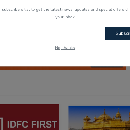
r subscribers list to get the latest news, updates and special offers dir
your inbox
nny
Angry
Sad
Wow
Subscr
No, thanks