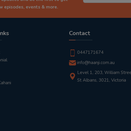
ew episodes, events & more.
inks
Contact
t
0447171674
nial
info@haanji.com.au
Level 1, 203, William Stree
St Albans, 3021, Victoria
Kahani