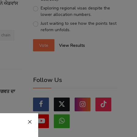
 ਨੇ ਐਡਵਾਂਸ
Exploring regional visas despite the
lower allocation numbers.
Just waiting to see how the points test
reform unfolds.
 chain
Vote
View Results
Follow Us
ਭਾਗਵਤ ਦਾ