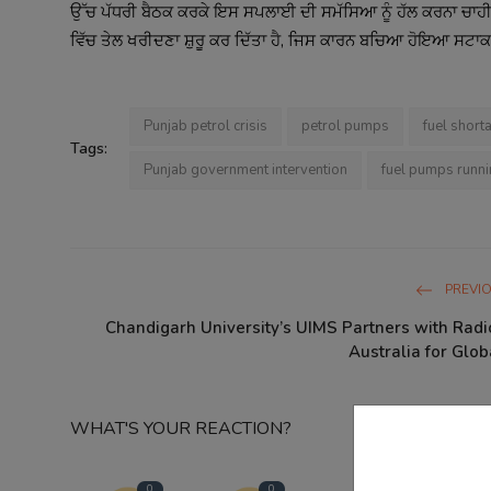
ਉੱਚ ਪੱਧਰੀ ਬੈਠਕ ਕਰਕੇ ਇਸ ਸਪਲਾਈ ਦੀ ਸਮੱਸਿਆ ਨੂੰ ਹੱਲ ਕਰਨਾ ਚਾਹੀਦਾ ਹੈ
ਵਿੱਚ ਤੇਲ ਖਰੀਦਣਾ ਸ਼ੁਰੂ ਕਰ ਦਿੱਤਾ ਹੈ, ਜਿਸ ਕਾਰਨ ਬਚਿਆ ਹੋਇਆ ਸਟਾਕ ਵੀ
Punjab petrol crisis
petrol pumps
fuel short
Tags:
Punjab government intervention
fuel pumps runni
PREVI
Chandigarh University’s UIMS Partners with Radi
Australia for Glob
WHAT'S YOUR REACTION?
0
0
0