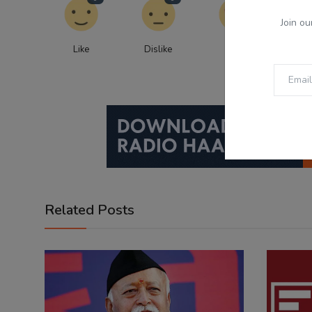
Join ou
Like
Dislike
Love
Fu
Related Posts