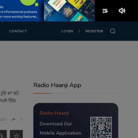
playlist_play
volume_up
/
CONTACT
LOGIN
REGISTER
Radio Haanji App
ੰਦੇ ਜਾ ਰਹੇ
ਮਲੇ ਵਿੱਚ
Radio Haanji
0
0
Download Our
Mobile Application.