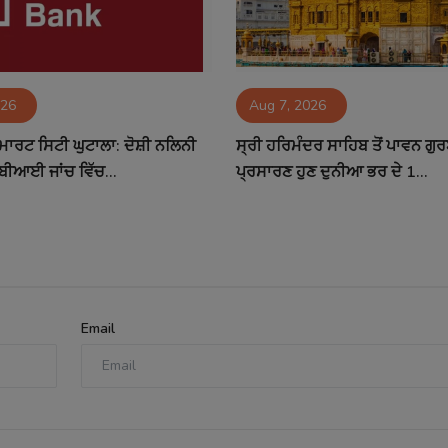
026
Aug 7, 2026
ਮਾਰਟ ਸਿਟੀ ਘੁਟਾਲਾ: ਦੋਸ਼ੀ ਨਲਿਨੀ
ਸ੍ਰੀ ਹਰਿਮੰਦਰ ਸਾਹਿਬ ਤੋਂ ਪਾਵਨ ਗੁ
ਬੀਆਈ ਜਾਂਚ ਵਿੱਚ...
ਪ੍ਰਸਾਰਣ ਹੁਣ ਦੁਨੀਆ ਭਰ ਦੇ 1...
Email