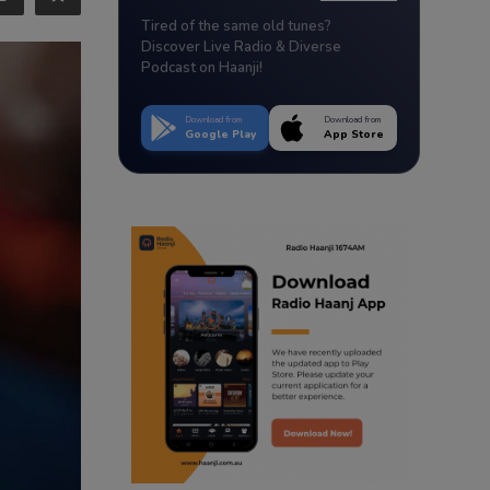
Tired of the same old tunes?
Discover Live Radio & Diverse
Podcast on Haanji!
Download from
Download from
Google Play
App Store