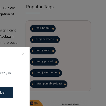
Popular Tags
70. But we
ogation of
radio haanji
significant
 Abdullah
punjabi podcast
in the past.
haanji radio
haanji podcast
ectly in
haanji melbourne
latest punjabi podcast
ibe
ਗਨਾ ਰਣੌਤ ਦੇ
podcast
laughter therapy
trending punjabi podcast