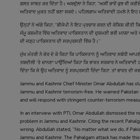
ਗਲਤ ਸਾਬਤ ਕਰ ਦਿੱਤਾ ਹੈ। ਅਬਦੁੱਲਾ ਨੇ ਕਿਹਾ, “ਅਸੀਂ ਭਾਵੇਂ ਕੁਝ ਵੀ ਕਰੀਏ, 
ਅਤਿਵਾਦ ਮੁਕਤ ਨਹੀਂ ਬਣਾ ਸਕਦੇ। ਪਹਿਲਗਾਮ ਅਤਿਵਾਦੀ ਹਮਲੇ ਨੇ ਇਹ ਸਪ
ਉਨ੍ਹਾਂ ਨੇ ਅੱਗੇ ਕਿਹਾ, “ਬੀਜੇਪੀ ਨੇ ਇਹ ਪ੍ਰਚਾਰ ਕਰਨ ਦੀ ਕੋਸ਼ਿਸ਼ ਕੀਤੀ
ਜੰਮੂ ਕਸ਼ਮੀਰ ਵਿੱਚ ਅਤਿਵਾਦ ਪਾਕਿਸਤਾਨ ਦੀ ਦੁਸ਼ਮਣੀ ਭਰੀ ਮਨਸ਼ਾ ਅਤੇ
ਦੀ ਜੜ੍ਹ ਪਾਕਿਸਤਾਨ ਦੀ ਸਰਪ੍ਰਸਤੀ ਵਿੱਚ ਹੈ।”
ਮੁੱਖ ਮੰਤਰੀ ਨੇ ਜ਼ੋਰ ਦੇ ਕੇ ਕਿਹਾ ਕਿ ਪਾਕਿਸਤਾਨ ਨੂੰ ਅਤਿਵਾਦ ਸਬੰਧੀ ਆ
ਤਬਦੀਲੀ ’ਤੇ ਚਾਨਣਾ ਪਾਉਂਦਿਆਂ ਕਿਹਾ ਕਿ ਭਾਰਤ ਸਰਕਾਰ ਨੇ ਅਤਿਵਾਦੀ ਹ
ਦਿੱਤਾ ਕਿ ਜੇ ਉਹ ਅਤਿਵਾਦ ਨੂੰ ਸਰਪ੍ਰਸਤੀ ਦਿੰਦਾ ਰਿਹਾ, ਤਾਂ ਭਾਰਤ ਦੀ ਜਵ
Jammu and Kashmir Chief Minister Omar Abdullah has stat
Jammu and Kashmir terrorism-free. He warned Pakistan t
and will respond with stringent counter-terrorism measu
In an interview with PTI, Omar Abdullah dismissed the no
problem in Jammu and Kashmir. Citing the recent Pahalgam
wrong. Abdullah stated, “No matter what we do, if Pakist
Jammu and Kashmir. The Pahalgam attack has made this 