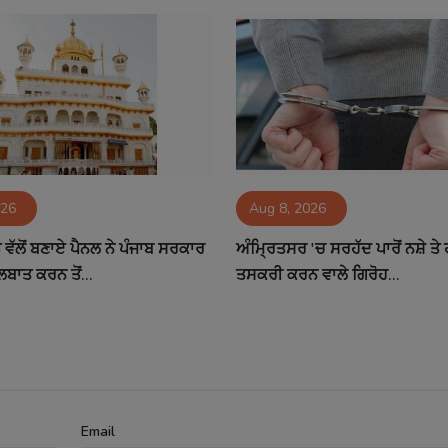
026
Aug 8, 2026
ਵੱਲੋਂ ਬਣਾਏ ਪੈਨਲ ਨੇ ਪੰਜਾਬ ਸਰਕਾਰ
ਅੰਮ੍ਰਿਤਸਰ 'ਚ ਸਰਹੱਦ ਪਾਰੋਂ ਨਸ਼ੇ ਤ
ਲਬਾਤ ਕਰਨ ਤੋਂ...
ਤਸਕਰੀ ਕਰਨ ਵਾਲੇ ਗਿਰੋਹ...
Email