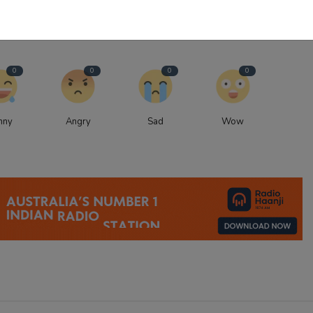
0
0
0
0
nny
Angry
Sad
Wow