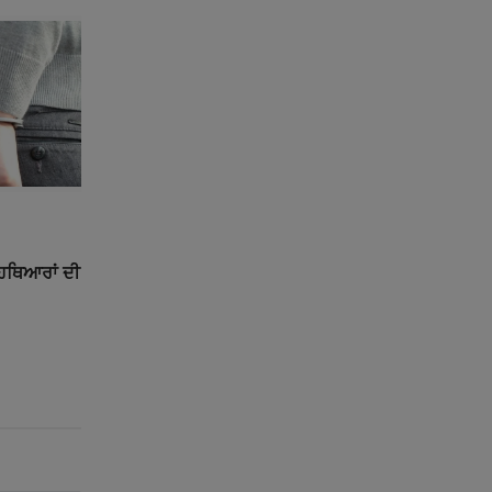
ੇ ਹਥਿਆਰਾਂ ਦੀ