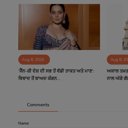
Aug 8, 2026
Aug 8, 2
‘ਜੈੱਨ-ਜ਼ੀ ਦੇਸ਼ ਦੀ ਸਭ ਤੋਂ ਵੱਡੀ ਤਾਕਤ ਅਤੇ ਮਾਣ’:
ਅਕਾਲ ਤਖ਼ਤ 
ਵਿਵਾਦ ਤੋਂ ਬਾਅਦ ਕੰਗਨ...
ਨਾਲ ਅੱਗੇ ਗੱ
Comments
Name