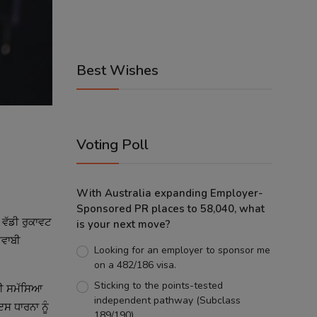
Best Wishes
Voting Poll
With Australia expanding Employer-
Sponsored PR places to 58,040, what
 ਵੱਡੀ ਰੁਕਾਵਟ
is your next move?
ਜਵਾਬੀ
Looking for an employer to sponsor me
on a 482/186 visa.
Sticking to the points-tested
 ਦੀ ਸਮੱਸਿਆ
independent pathway (Subclass
ਸ ਧਾਰਨਾ ਨੂੰ
189/190).