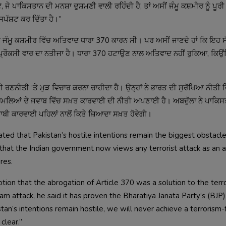
ਜੇ ਪਾਕਿਸਤਾਨ ਦੀ ਮਨਸ਼ਾ ਦੁਸ਼ਮਣੀ ਵਾਲੀ ਰਹਿੰਦੀ ਹੈ, ਤਾਂ ਅਸੀਂ ਜੰਮੂ ਕਸ਼ਮੀਰ ਨੂੰ ਪੂਰੀ 
ੱਸ਼ਟ ਕਰ ਦਿੱਤਾ ਹੈ।”
 ਕਿ ਜੰਮੂ ਕਸ਼ਮੀਰ ਵਿੱਚ ਅਤਿਵਾਦ ਧਾਰਾ 370 ਕਾਰਨ ਸੀ। ਪਰ ਅਸੀਂ ਜਾਣਦੇ ਹਾਂ ਕਿ ਇਹ ਸ
 ਪ੍ਰੌਕਸੀ ਵਾਰ ਦਾ ਨਤੀਜਾ ਹੈ। ਧਾਰਾ 370 ਹਟਾਉਣ ਨਾਲ ਅਤਿਵਾਦ ਨਹੀਂ ਰੁਕਿਆ, ਕਿਉ
ਪਣੀ ਰਣਨੀਤੀ ’ਤੇ ਮੁੜ ਵਿਚਾਰ ਕਰਨਾ ਚਾਹੀਦਾ ਹੈ। ਉਨ੍ਹਾਂ ਨੇ ਭਾਰਤ ਦੀ ਸੁਰੱਖਿਆ ਨੀਤ
ਮਲਿਆਂ ਦੇ ਜਵਾਬ ਵਿੱਚ ਸਖ਼ਤ ਕਾਰਵਾਈ ਦੀ ਨੀਤੀ ਅਪਣਾਈ ਹੈ। ਅਬਦੁੱਲਾ ਨੇ ਪਾਕਿਸਤਾਨ
ਾਬੀ ਕਾਰਵਾਈ ਪਹਿਲਾਂ ਨਾਲੋਂ ਕਿਤੇ ਜ਼ਿਆਦਾ ਸਖ਼ਤ ਹੋਵੇਗੀ।
ed that Pakistan’s hostile intentions remain the biggest obstacle
hat the Indian government now views any terrorist attack as an a
res.
tion that the abrogation of Article 370 was a solution to the terr
 attack, he said it has proven the Bharatiya Janata Party’s (BJP)
an’s intentions remain hostile, we will never achieve a terrorism-
clear.”