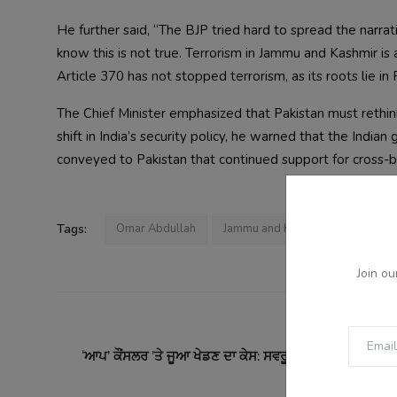
He further said, “The BJP tried hard to spread the narra
know this is not true. Terrorism in Jammu and Kashmir is a
Article 370 has not stopped terrorism, as its roots lie in 
The Chief Minister emphasized that Pakistan must rethink i
shift in India’s security policy, he warned that the Indi
conveyed to Pakistan that continued support for cross-bor
Tags:
Omar Abdullah
Jammu and Kashmir
Pakistan
Join ou
PREVI
‘ਆਪ’ ਕੌਂਸਲਰ ’ਤੇ ਜੂਆ ਖੇਡਣ ਦਾ ਕੇਸ: ਸਵਰੂਪ ਨਗਰ ’ਚ ਗ੍ਰਿਫਤਾਰੀ
ਖ