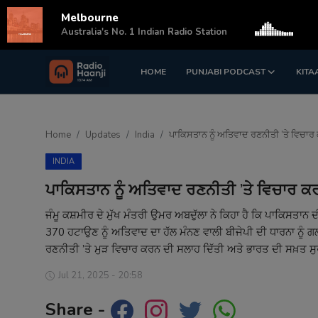
Melbourne
s
Australia's No. 1 Indian Radio Station
HOME
PUNJABI PODCAST
KITA
Login
Register
Home
Home
Updates
India
ਪਾਕਿਸਤਾਨ ਨੂੰ ਅਤਿਵਾਦ ਰਣਨੀਤੀ ’ਤੇ ਵਿਚਾਰ
Punjabi Podcast
INDIA
Kitaab Kahani
ਪਾਕਿਸਤਾਨ ਨੂੰ ਅਤਿਵਾਦ ਰਣਨੀਤੀ ’ਤੇ ਵਿਚਾਰ ਕ
Gallery
ਜੰਮੂ ਕਸ਼ਮੀਰ ਦੇ ਮੁੱਖ ਮੰਤਰੀ ਉਮਰ ਅਬਦੁੱਲਾ ਨੇ ਕਿਹਾ ਹੈ ਕਿ ਪਾਕਿਸਤਾਨ ਦੀ
370 ਹਟਾਉਣ ਨੂੰ ਅਤਿਵਾਦ ਦਾ ਹੱਲ ਮੰਨਣ ਵਾਲੀ ਬੀਜੇਪੀ ਦੀ ਧਾਰਨਾ ਨੂੰ 
Sponsors
ਰਣਨੀਤੀ ’ਤੇ ਮੁੜ ਵਿਚਾਰ ਕਰਨ ਦੀ ਸਲਾਹ ਦਿੱਤੀ ਅਤੇ ਭਾਰਤ ਦੀ ਸਖ਼ਤ ਸੁਰ
Matrimonial
Jul 21, 2025 - 20:58
Share -
Event