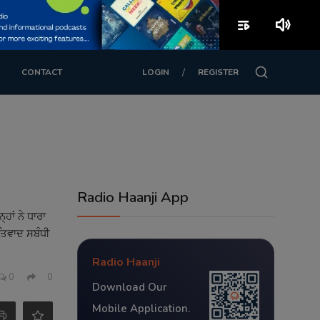
playlist_play
volume_up
/
CONTACT
LOGIN
REGISTER
Radio Haanji App
ਹਾਂ ਨੇ ਧਾਰਾ
ਤਿਵਾਦ ਸਬੰਧੀ
Radio Haanji
0
0
Download Our
Mobile Application.