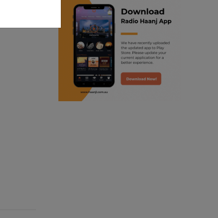
ranjodh singh
punjabi podcast australia
radio haanji updates
punjabi kahani
kitaab kahani
punjabi story