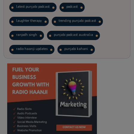
latest punjabi podcast
podcast
laughter therapy
trending punjabi podcast
ranjodh singh
punjabi podcast australia
radio haanji updates
punjabi kahani
kitaab kahani
punjabi story