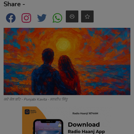
Share -
Contact
ਕਦੇ ਕੋਲ ਬਹਿ - Punjabi Kavita - ਸਨਦੀਪ ਸਿੱਧੂ