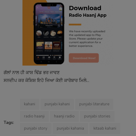
ਗੱਲਾਂ ਨਾਲ ਹੀ ਕਾਸ਼ ਢਿੱਡ ਭਰ ਜਾਵਣ
ਸਨਦੀਪ ਕਰ ਕੋਸ਼ਿਸ਼ ਇਹੋ ਜਿਆ ਕੋਈ ਕਾਰੋਬਾਰ ਮਿਲੇ...
kahani
punjabi kahani
punjabi literature
radio haanji
haanji radio
punjabi stories
Tags:
punjabi story
punjabi kahania
kitaab kahani