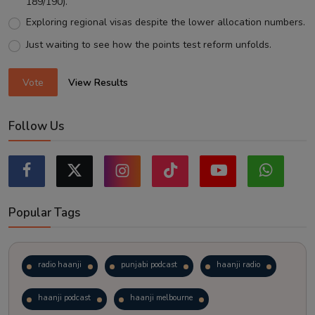
189/190).
Exploring regional visas despite the lower allocation numbers.
Just waiting to see how the points test reform unfolds.
Vote
View Results
Follow Us
Popular Tags
radio haanji
punjabi podcast
haanji radio
haanji podcast
haanji melbourne