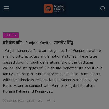
Login
Register
POETRY
Home
ਕਦੇ ਕੋਲ ਬਹਿ - Punjabi Kavita - ਸਨਦੀਪ ਸਿੱਧੂ
"Punjabi kahaniyan" are an integral part of Punjabi literature,
Punjabi Podcast
sharing cultural, social, and emotional stories. These tales,
Kitaab Kahani
passed down through generations, show the traditions,
values, and struggles of Punjabi life. Whether it's about love,
Gallery
family, or strength, Punjabi stories continue to touch hearts
with their timeless lessons. Kitaab Kahani is a initiative by
Sponsors
Radio Haanji to connect with Punjabi, Punjabi Literature,
Punjabi Kahani and Punjabiyat.
Matrimonial
Sep 13, 2025 - 11:33
0
0
Event