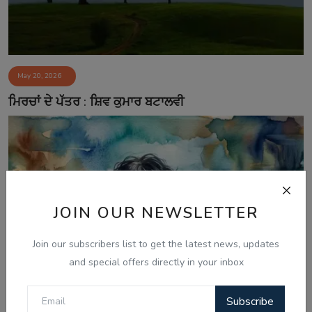
May 20, 2026
ਮਿਰਚਾਂ ਦੇ ਪੱਤਰ : ਸ਼ਿਵ ਕੁਮਾਰ ਬਟਾਲਵੀ
JOIN OUR NEWSLETTER
Join our subscribers list to get the latest news, updates
and special offers directly in your inbox
Subscribe