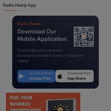
Radio Haanji App
Radio Haanji
Download Our
Mobile Application.
Tired of the same old tunes?
Discover Live Radio & Diverse Podcast on
Haanji!
Download from
Download from
Google Play
App Store