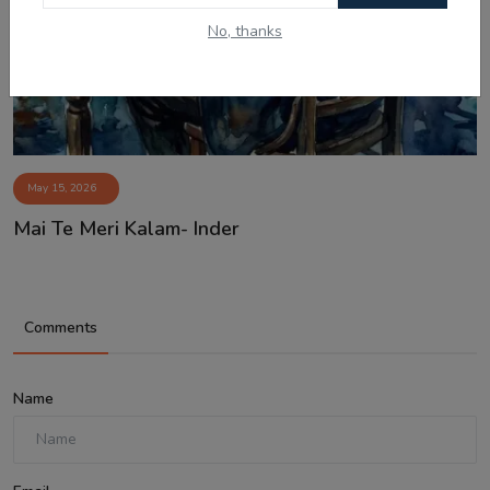
No, thanks
May 15, 2026
Mai Te Meri Kalam- Inder
Comments
Name