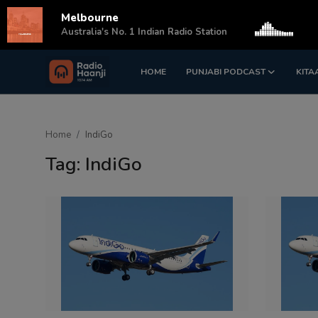
Melbourne
s
Australia's No. 1 Indian Radio Station
HOME
PUNJABI PODCAST
KITA
Login
Register
Home
Home
IndiGo
Punjabi Podcast
Tag: IndiGo
Kitaab Kahani
Gallery
Sponsors
Matrimonial
Event