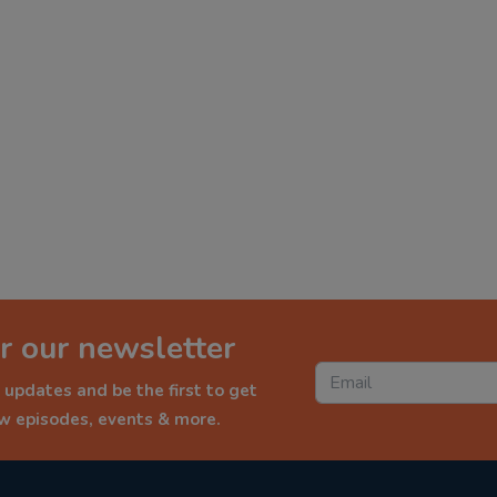
r our newsletter
 updates and be the first to get
ew episodes, events & more.