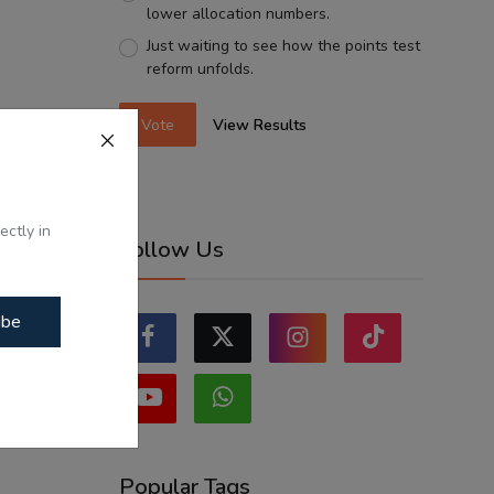
lower allocation numbers.
Just waiting to see how the points test
reform unfolds.
Vote
View Results
ectly in
Follow Us
ibe
Popular Tags