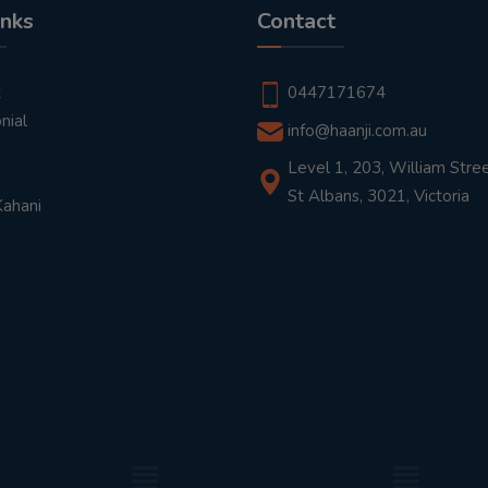
inks
Contact
t
0447171674
nial
info@haanji.com.au
Level 1, 203, William Stree
St Albans, 3021, Victoria
Kahani