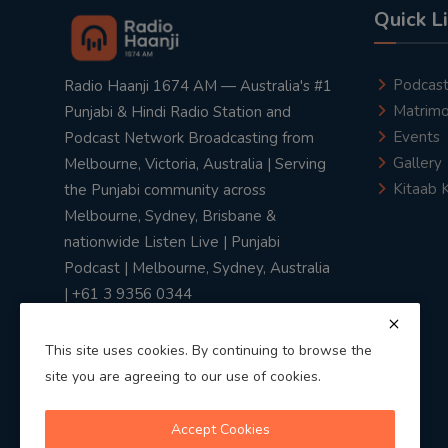
Quick L
Podcas
Radio Haanji 1674 AM — Australia's #1
Matrimo
Punjabi & Hindi Radio Station and
Events
Podcast Network Broadcasting from
Gallery
Melbourne, Victoria, Australia | Serving
Kitaab 
the Punjabi community across
Melbourne, Sydney, Brisbane &
nationwide Listen Live | Punjabi
Podcast | Melbourne, Sydney, Australia
| +61 3 9356 0344
This site uses cookies. By continuing to browse the
site you are agreeing to our use of cookies.
Privacy Policy
|
Terms & Conditions
Accept Cookies