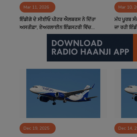
Mar 11, 2026
Mar 10, 
Contact
ਇੰਡੀਗੋ ਦੇ ਸੀਈਓ ਪੀਟਰ ਐਲਬਰਸ ਨੇ ਦਿੱਤਾ
ਮੱਧ ਪੂਰਬ ਸ
ਅਸਤੀਫ਼ਾ, ਏਅਰਲਾਈਨ ਇੰਡਸਟਰੀ ਵਿੱਚ...
ਜਾ ਰਹੀ ਇੰਡ
Dec 19, 2025
Dec 14, 