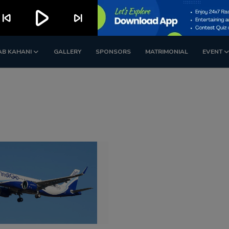
play_arrow
kip_previous
skip_next
AB KAHANI
GALLERY
SPONSORS
MATRIMONIAL
EVENT