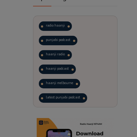
radio haanji
punjabi podcast
haanji radio
haanji podcast
haanji melbourne
latest punjabi podcast
podcast
laughter therapy
trending punjabi podcast