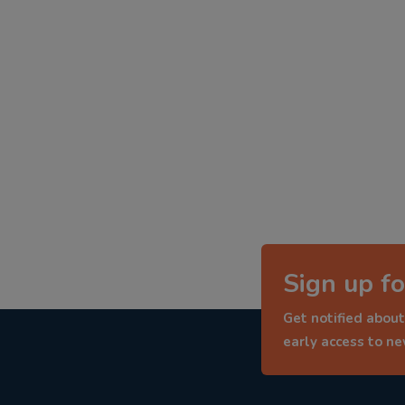
Sign up fo
Get notified about
early access to n