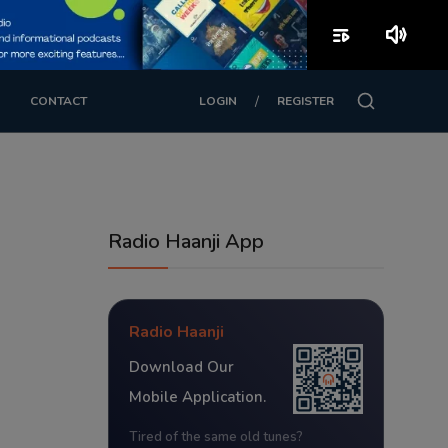
playlist_play
volume_up
/
CONTACT
LOGIN
REGISTER
Radio Haanji App
Radio Haanji
Download Our
Mobile Application.
Tired of the same old tunes?