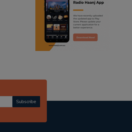
ranjodh singh
punjabi podcast australia
radio haanji updates
punjabi kahani
kitaab kahani
punjabi story
Subscribe