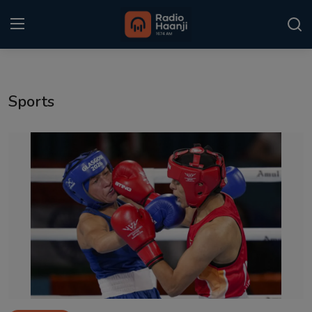
Login
Register
Sports
Home
Punjabi Podcast
Kitaab Kahani
Gallery
Sponsors
Matrimonial
Event