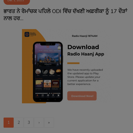
Dec 1, 2025
ਭਾਰਤ ਨੇ ਰੋਮਾਂਚਕ ਪਹਿਲੇ ODI ਵਿੱਚ ਦੱਖਣੀ ਅਫ਼ਰੀਕਾ ਨੂੰ 17 ਦੌੜਾਂ
ਨਾਲ ਹਰ...
1
2
3
›
»