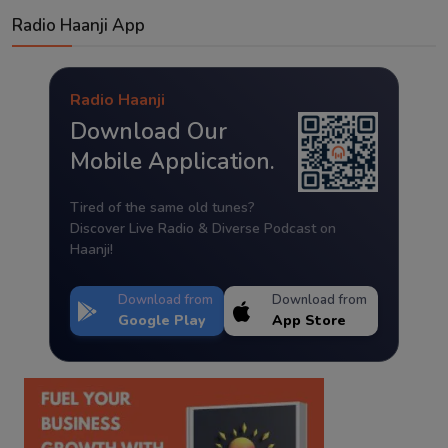
Radio Haanji App
Radio Haanji
Download Our
Mobile Application.
Tired of the same old tunes?
Discover Live Radio & Diverse Podcast on
Haanji!
Download from
Download from
Google Play
App Store