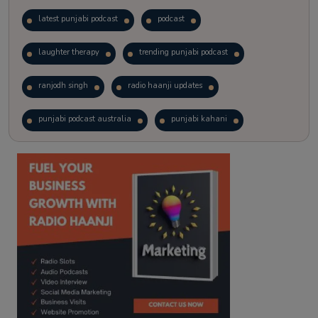
latest punjabi podcast
podcast
laughter therapy
trending punjabi podcast
ranjodh singh
radio haanji updates
punjabi podcast australia
punjabi kahani
kitaab kahani
punjabi story