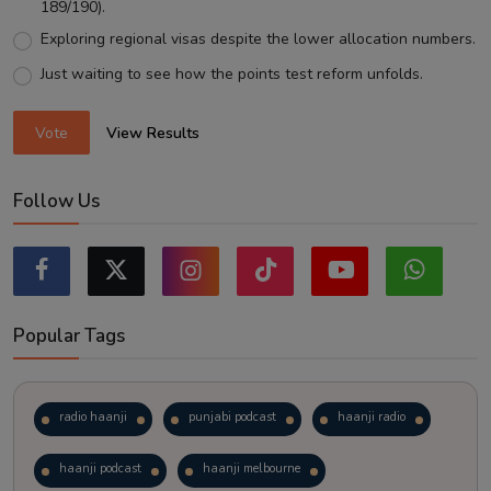
189/190).
Exploring regional visas despite the lower allocation numbers.
Just waiting to see how the points test reform unfolds.
Vote
View Results
Follow Us
Popular Tags
radio haanji
punjabi podcast
haanji radio
haanji podcast
haanji melbourne