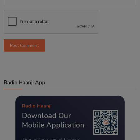
Post Comment
Radio Haanji App
Radio Haanji
Download Our
Mobile Application.
Tired of the same old tunes?