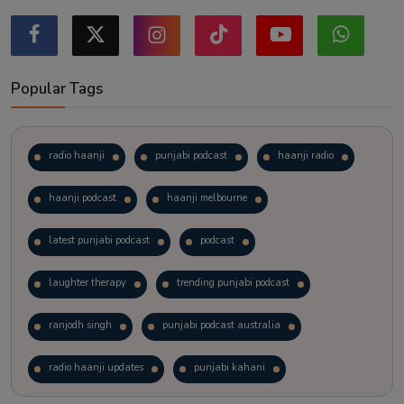
Popular Tags
radio haanji
punjabi podcast
haanji radio
haanji podcast
haanji melbourne
latest punjabi podcast
podcast
laughter therapy
trending punjabi podcast
ranjodh singh
punjabi podcast australia
radio haanji updates
punjabi kahani