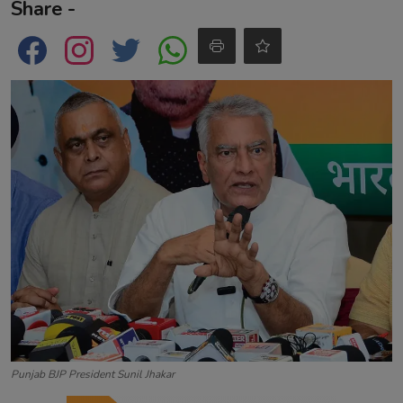
Share -
Contact
Punjab BJP President Sunil Jhakar