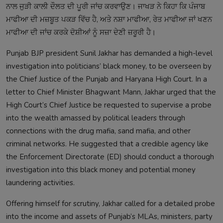
ਨਾਲ ਜੁੜੀ ਕਾਲੀ ਦੌਲਤ ਦੀ ਪੂਰੀ ਜਾਂਚ ਕਰਵਾਉਣ। ਜਾਖੜ ਨੇ ਕਿਹਾ ਕਿ ਪੰਜਾਬ
ਮਾਫੀਆ ਦੀ ਮਜ਼ਬੂਤ ਪਕੜ ਵਿੱਚ ਹੈ, ਅਤੇ ਨਸ਼ਾ ਮਾਫੀਆ, ਰੇਤ ਮਾਫੀਆ ਜਾਂ ਖਣਨ
ਮਾਫੀਆ ਦੀ ਜਾਂਚ ਕਰਕੇ ਦੋਸ਼ੀਆਂ ਨੂੰ ਸਜ਼ਾ ਦੇਣੀ ਜ਼ਰੂਰੀ ਹੈ।
Punjab BJP president Sunil Jakhar has demanded a high-level
investigation into politicians’ black money, to be overseen by
the Chief Justice of the Punjab and Haryana High Court. In a
letter to Chief Minister Bhagwant Mann, Jakhar urged that the
High Court’s Chief Justice be requested to supervise a probe
into the wealth amassed by political leaders through
connections with the drug mafia, sand mafia, and other
criminal networks. He suggested that a credible agency like
the Enforcement Directorate (ED) should conduct a thorough
investigation into this black money and potential money
laundering activities.
Offering himself for scrutiny, Jakhar called for a detailed probe
into the income and assets of Punjab’s MLAs, ministers, party