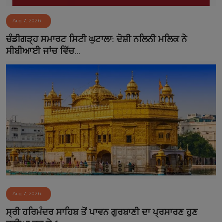
Aug 7, 2026
ਚੰਡੀਗੜ੍ਹ ਸਮਾਰਟ ਸਿਟੀ ਘੁਟਾਲਾ: ਦੋਸ਼ੀ ਨਲਿਨੀ ਮਲਿਕ ਨੇ
ਸੀਬੀਆਈ ਜਾਂਚ ਵਿੱਚ...
Aug 7, 2026
ਸ੍ਰੀ ਹਰਿਮੰਦਰ ਸਾਹਿਬ ਤੋਂ ਪਾਵਨ ਗੁਰਬਾਣੀ ਦਾ ਪ੍ਰਸਾਰਣ ਹੁਣ