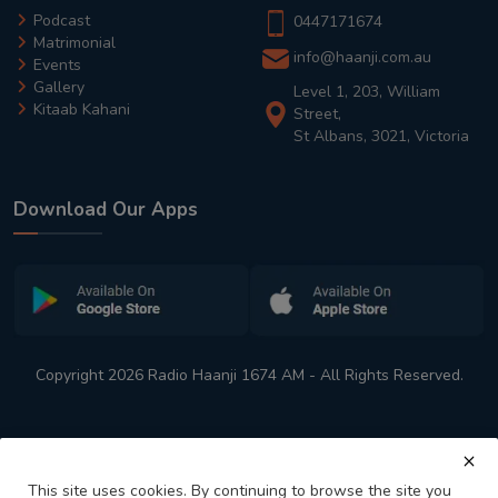
Podcast
0447171674
Matrimonial
info@haanji.com.au
Events
Gallery
Level 1, 203, William
Kitaab Kahani
Street,
St Albans, 3021, Victoria
Download Our Apps
Copyright 2026 Radio Haanji 1674 AM - All Rights Reserved.
This site uses cookies. By continuing to browse the site you