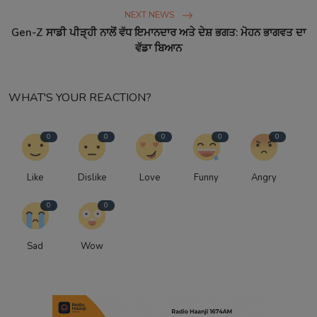
NEXT NEWS
Gen-Z ਸਾਡੀ ਪੀੜ੍ਹੀ ਨਾਲੋਂ ਵੱਧ ਇਮਾਨਦਾਰ ਅਤੇ ਦੇਸ਼ ਭਗਤ: ਮੋਹਨ ਭਾਗਵਤ ਦਾ
ਵੱਡਾ ਬਿਆਨ
WHAT'S YOUR REACTION?
0
0
0
0
0
Like
Dislike
Love
Funny
Angry
0
0
Sad
Wow