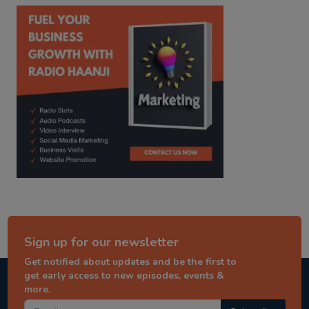
kitaab kahani
punjabi story
Sign up for our newsletter
Get notified about updates and be the first to
get early access to new episodes, events &
more.