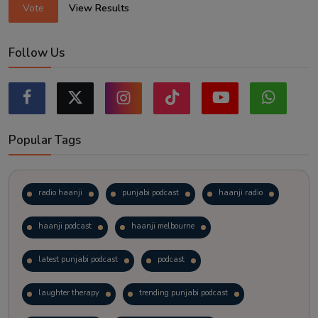
Vote
View Results
Follow Us
Popular Tags
radio haanji
punjabi podcast
haanji radio
haanji podcast
haanji melbourne
latest punjabi podcast
podcast
laughter therapy
trending punjabi podcast