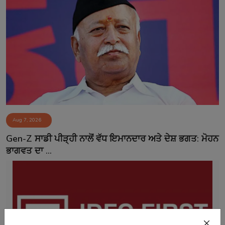
Aug 7, 2026
Gen-Z ਸਾਡੀ ਪੀੜ੍ਹੀ ਨਾਲੋਂ ਵੱਧ ਇਮਾਨਦਾਰ ਅਤੇ ਦੇਸ਼ ਭਗਤ: ਮੋਹਨ
ਭਾਗਵਤ ਦਾ ...