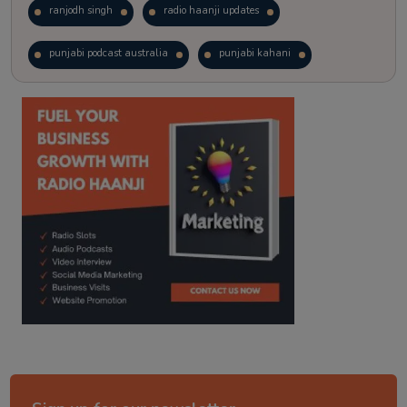
ranjodh singh
radio haanji updates
punjabi podcast australia
punjabi kahani
kitaab kahani
punjabi story