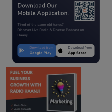
Download Our
Mobile Application.
Tired of the same old tunes?
Discover Live Radio & Diverse Podcast on
Haanji!
Download from
Download from
Google Play
App Store