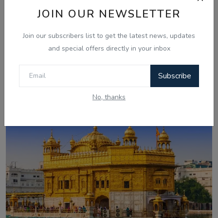
JOIN OUR NEWSLETTER
Join our subscribers list to get the latest news, updates
and special offers directly in your inbox
Aug 7, 2026
Subscribe
ਚੰਡੀਗੜ੍ਹ ਸਮਾਰਟ ਸਿਟੀ ਘੁਟਾਲਾ: ਦੋਸ਼ੀ ਨਲਿਨੀ ਮਲਿਕ ਨੇ
ਸੀਬੀਆਈ ਜਾਂਚ ਵਿੱਚ...
No, thanks