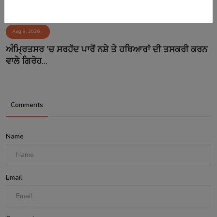
Aug 8, 2026
ਅੰਮ੍ਰਿਤਸਰ 'ਚ ਸਰਹੱਦ ਪਾਰੋਂ ਨਸ਼ੇ ਤੇ ਹਥਿਆਰਾਂ ਦੀ ਤਸਕਰੀ ਕਰਨ
ਵਾਲੇ ਗਿਰੋਹ...
Comments
Name
Email