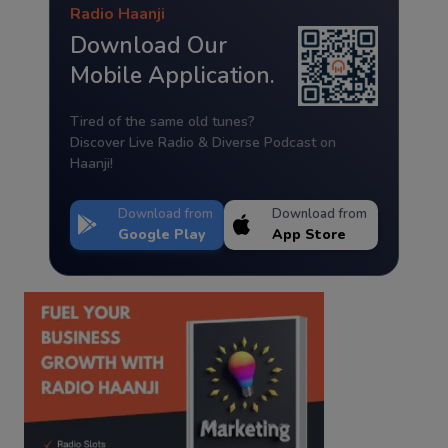
Radio Haanji
Download Our
Mobile Application.
Tired of the same old tunes?
Discover Live Radio & Diverse Podcast on
Haanji!
Download from
Download from
Google Play
App Store