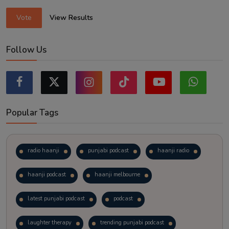
Vote
View Results
Follow Us
Popular Tags
radio haanji
punjabi podcast
haanji radio
haanji podcast
haanji melbourne
latest punjabi podcast
podcast
laughter therapy
trending punjabi podcast