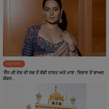
Aug 8, 2026
‘ਜੈੱਨ-ਜ਼ੀ ਦੇਸ਼ ਦੀ ਸਭ ਤੋਂ ਵੱਡੀ ਤਾਕਤ ਅਤੇ ਮਾਣ’: ਵਿਵਾਦ ਤੋਂ ਬਾਅਦ
ਕੰਗਨ...