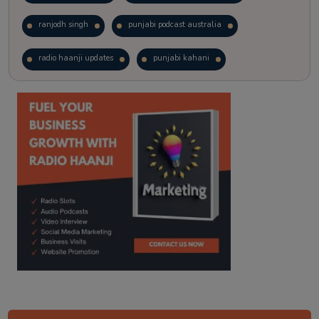
ranjodh singh
punjabi podcast australia
radio haanji updates
punjabi kahani
kitaab kahani
punjabi story