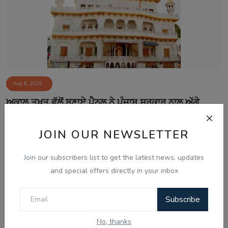
Aug 8, 2026
ਅਕਾਲ ਤਖ਼ਤ ਵੱਲੋਂ ਬਣਾਏ ਪੈਨਲ ਨੇ ਪੰਜਾਬ ਸਰਕਾਰ ਨਾਲ ਅੱਗੇ
ਗੱਲਬਾਤ ਕਰਨ ਤੋਂ...
JOIN OUR NEWSLETTER
Join our subscribers list to get the latest news, updates
and special offers directly in your inbox
Subscribe
No, thanks