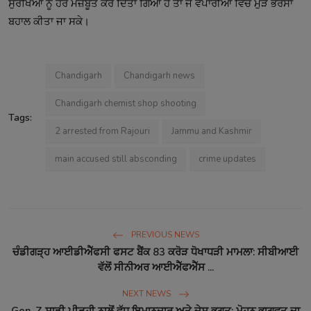
ਸੁਰੱਖਿਆ ਨੂੰ ਹੋਰ ਮਜ਼ਬੂਤ ਕਰ ਦਿੱਤਾ ਗਿਆ ਹੈ ਤਾਂ ਜੋ ਵਪਾਰੀਆਂ ਵਿੱਚ ਮੁੜ ਭਰੋਸਾ
ਬਹਾਲ ਕੀਤਾ ਜਾ ਸਕੇ।
Chandigarh
Chandigarh news
Chandigarh chemist shop shooting
Tags:
2 arrested from Rajouri
Jammu and Kashmir
main accused still absconding
crime updates
PREVIOUS NEWS
ਚੰਡੀਗੜ੍ਹ ਆਈਡੀਐੱਫਸੀ ਫਸਟ ਬੈਂਕ 83 ਕਰੋੜ ਧੋਖਾਧੜੀ ਮਾਮਲਾ: ਸੀਬੀਆਈ
ਵੱਲੋਂ ਸੀਨੀਅਰ ਆਈਐੱਫਐੱਸ ...
NEXT NEWS
Gen-Z ਸਾਡੀ ਪੀੜ੍ਹੀ ਨਾਲੋਂ ਵੱਧ ਇਮਾਨਦਾਰ ਅਤੇ ਦੇਸ਼ ਭਗਤ: ਮੋਹਨ ਭਾਗਵਤ ਦਾ