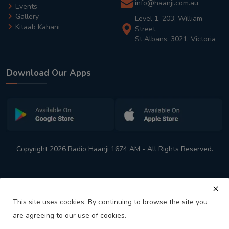
info@haanji.com.au
Events
Gallery
Level 1, 203, William
Kitaab Kahani
Street,
St Albans, 3021, Victoria
Download Our Apps
Copyright 2026 Radio Haanji 1674 AM - All Rights Reserved.
This site uses cookies. By continuing to browse the site you
are agreeing to our use of cookies.
Melbourne