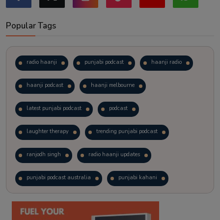
Popular Tags
radio haanji
punjabi podcast
haanji radio
haanji podcast
haanji melbourne
latest punjabi podcast
podcast
laughter therapy
trending punjabi podcast
ranjodh singh
radio haanji updates
punjabi podcast australia
punjabi kahani
kitaab kahani
punjabi story