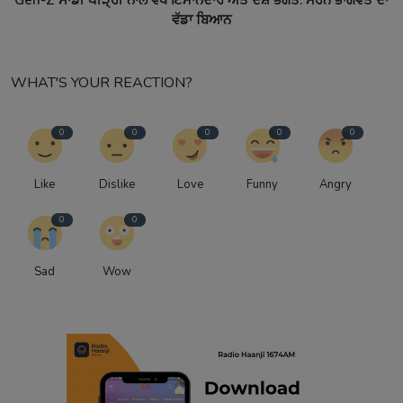
ਵੱਡਾ ਬਿਆਨ
WHAT'S YOUR REACTION?
0
0
0
0
0
Like
Dislike
Love
Funny
Angry
0
0
Sad
Wow