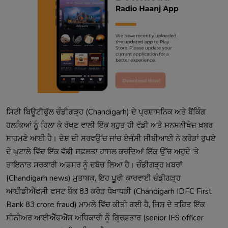
ਸਿਟੀ ਬਿਊਟੀਫੁੱਲ ਚੰਡੀਗੜ੍ਹ (Chandigarh) ਦੇ ਪ੍ਰਸ਼ਾਸਨਿਕ ਅਤੇ ਬੈਂਕਿੰਗ
ਹਲਕਿਆਂ ਨੂੰ ਹਿਲਾ ਕੇ ਰੱਖਣ ਵਾਲੀ ਇੱਕ ਬਹੁਤ ਹੀ ਵੱਡੀ ਅਤੇ ਸਨਸਨੀਖੇਜ਼ ਖ਼ਬਰ
ਸਾਹਮਣੇ ਆਈ ਹੈ। ਦੇਸ਼ ਦੀ ਸਰਵਉੱਚ ਜਾਂਚ ਏਜੰਸੀ ਸੀਬੀਆਈ ਨੇ ਕਰੋੜਾਂ ਰੁਪਏ
ਦੇ ਘੁਟਾਲੇ ਵਿੱਚ ਇੱਕ ਵੱਡੀ ਸਫ਼ਲਤਾ ਹਾਸਲ ਕਰਦਿਆਂ ਇੱਕ ਉੱਚ ਅਹੁਦੇ 'ਤੇ
ਤਾਇਨਾਤ ਸਰਕਾਰੀ ਅਫ਼ਸਰ ਨੂੰ ਦਬੋਚ ਲਿਆ ਹੈ। ਚੰਡੀਗੜ੍ਹ ਖ਼ਬਰਾਂ
(Chandigarh news) ਮੁਤਾਬਕ, ਇਹ ਪੂਰੀ ਕਾਰਵਾਈ ਚੰਡੀਗੜ੍ਹ
ਆਈਡੀਐੱਫਸੀ ਫਸਟ ਬੈਂਕ 83 ਕਰੋੜ ਧੋਖਾਧੜੀ (Chandigarh IDFC First
Bank 83 crore fraud) ਮਾਮਲੇ ਵਿੱਚ ਕੀਤੀ ਗਈ ਹੈ, ਜਿਸ ਦੇ ਤਹਿਤ ਇੱਕ
ਸੀਨੀਅਰ ਆਈਐੱਫਐੱਸ ਅਧਿਕਾਰੀ ਨੂੰ ਗ੍ਰਿਫ਼ਤਾਰ (senior IFS officer