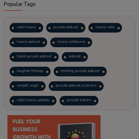
Popular Tags
radio haanji
punjabi podcast
haanji radio
haanji podcast
haanji melbourne
latest punjabi podcast
podcast
laughter therapy
trending punjabi podcast
ranjodh singh
punjabi podcast australia
radio haanji updates
punjabi kahani
kitaab kahani
punjabi story