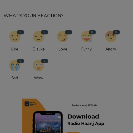
WHAT'S YOUR REACTION?
0
0
0
0
0
Like
Dislike
Love
Funny
Angry
0
0
Sad
Wow