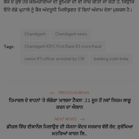
ਬੈਂਕ ਦੇ ਕੁਝ ਹੋਰ ਕਰਮਚਾਰੀਆਂ ਦੀ ਭੂਮਿਕਾ ਦੀ ਵੀ ਜਾਂਚ ਕੀਤੀ ਜਾ ਰਹੀ ਹੈ, ਕਿਉਂਕਿ
ਇੰਨੇ ਵੱਡੇ ਘੁਟਾਲੇ ਨੂੰ ਬੈਂਕ ਅੰਦਰੂਨੀ ਮਿਲੀਭੁਗਤ ਤੋਂ ਬਿਨਾਂ ਅੰਜਾਮ ਦੇਣਾ ਮੁਸ਼ਕਲ ਹੈ।
Chandigarh
Chandigarh news
Tags:
Chandigarh IDFC First Bank 83 crore fraud
senior IFS officer arrested by CBI
banking scam India
PREVIOUS NEWS
ਹਿਮਾਚਲ ਦੇ ਵਾਹਨਾਂ 'ਤੇ ਲੱਗੇਗਾ 'ਖ਼ਾਲਸਾ ਟੈਕਸ': 21 ਜੂਨ ਤੋਂ ਨਵਾਂ ਨਿਯਮ ਲਾਗੂ
ਕਰਨ ਦਾ ਐਲਾਨ
NEXT NEWS
ਡੀਜ਼ਲ ਵਿੱਚ ਈਥਾਨੌਲ ਮਿਲਾਉਣ ਦੀ ਯੋਜਨਾ ਕੇਂਦਰ ਸਰਕਾਰ ਵੱਲੋਂ ਰੱਦ, ਸੁਰੱਖਿਆ
ਖ਼ਤਰਿਆਂ ਕਾਰਨ ਲਿ...