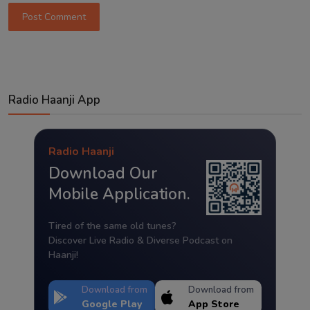
Post Comment
Radio Haanji App
Radio Haanji
Download Our
Mobile Application.
Tired of the same old tunes?
Discover Live Radio & Diverse Podcast on
Haanji!
Download from
Download from
Google Play
App Store