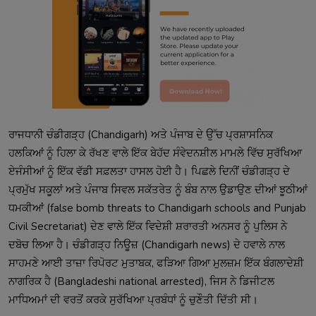
ਰਾਜਧਾਨੀ ਚੰਡੀਗੜ੍ਹ (Chandigarh) ਅਤੇ ਪੰਜਾਬ ਦੇ ਉੱਚ ਪ੍ਰਸ਼ਾਸਨਿਕ
ਹਲਕਿਆਂ ਨੂੰ ਹਿਲਾ ਕੇ ਰੱਖਣ ਵਾਲੇ ਇੱਕ ਬੇਹੱਦ ਸੰਵੇਦਨਸ਼ੀਲ ਮਾਮਲੇ ਵਿੱਚ ਸੁਰੱਖਿਆ
ਏਜੰਸੀਆਂ ਨੂੰ ਇੱਕ ਵੱਡੀ ਸਫ਼ਲਤਾ ਹਾਸਲ ਹੋਈ ਹੈ। ਪਿਛਲੇ ਦਿਨੀਂ ਚੰਡੀਗੜ੍ਹ ਦੇ
ਪ੍ਰਮੁੱਖ ਸਕੂਲਾਂ ਅਤੇ ਪੰਜਾਬ ਸਿਵਲ ਸਕੱਤਰੇਤ ਨੂੰ ਬੰਬ ਨਾਲ ਉਡਾਉਣ ਦੀਆਂ ਝੂਠੀਆਂ
ਧਮਕੀਆਂ (false bomb threats to Chandigarh schools and Punjab
Civil Secretariat) ਦੇਣ ਵਾਲੇ ਇੱਕ ਵਿਦੇਸ਼ੀ ਸ਼ਰਾਰਤੀ ਅਨਸਰ ਨੂੰ ਪੁਲਿਸ ਨੇ
ਦਬੋਚ ਲਿਆ ਹੈ। ਚੰਡੀਗੜ੍ਹ ਨਿਊਜ਼ (Chandigarh news) ਦੇ ਹਵਾਲੇ ਨਾਲ
ਸਾਹਮਣੇ ਆਈ ਤਾਜ਼ਾ ਰਿਪੋਰਟ ਮੁਤਾਬਕ, ਫੜਿਆ ਗਿਆ ਮੁਲਜ਼ਮ ਇੱਕ ਬੰਗਲਾਦੇਸ਼ੀ
ਨਾਗਰਿਕ ਹੈ (Bangladeshi national arrested), ਜਿਸ ਨੇ ਡਿਜੀਟਲ
ਮਾਧਿਅਮਾਂ ਦੀ ਵਰਤੋਂ ਕਰਕੇ ਸੁਰੱਖਿਆ ਪ੍ਰਬੰਧਾਂ ਨੂੰ ਚੁਣੌਤੀ ਦਿੱਤੀ ਸੀ।