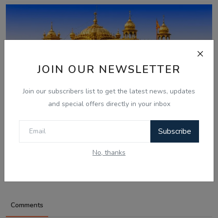
JOIN OUR NEWSLETTER
Join our subscribers list to get the latest news, updates
and special offers directly in your inbox
Subscribe
Aug 7, 2026
ਸ੍ਰੀ ਹਰਿਮੰਦਰ ਸਾਹਿਬ ਤੋਂ ਪਾਵਨ ਗੁਰਬਾਣੀ ਦਾ ਪ੍ਰਸਾਰਣ ਹੁਣ
No, thanks
ਦੁਨੀਆ ਭਰ ਦੇ 1...
Comments