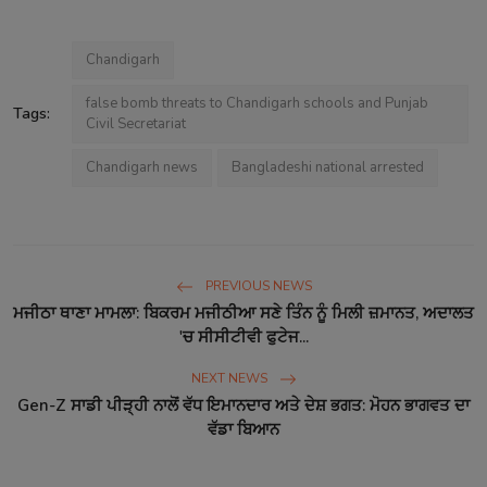
Chandigarh
false bomb threats to Chandigarh schools and Punjab
Tags:
Civil Secretariat
Chandigarh news
Bangladeshi national arrested
PREVIOUS NEWS
ਮਜੀਠਾ ਥਾਣਾ ਮਾਮਲਾ: ਬਿਕਰਮ ਮਜੀਠੀਆ ਸਣੇ ਤਿੰਨ ਨੂੰ ਮਿਲੀ ਜ਼ਮਾਨਤ, ਅਦਾਲਤ
'ਚ ਸੀਸੀਟੀਵੀ ਫੁਟੇਜ...
NEXT NEWS
Gen-Z ਸਾਡੀ ਪੀੜ੍ਹੀ ਨਾਲੋਂ ਵੱਧ ਇਮਾਨਦਾਰ ਅਤੇ ਦੇਸ਼ ਭਗਤ: ਮੋਹਨ ਭਾਗਵਤ ਦਾ
ਵੱਡਾ ਬਿਆਨ