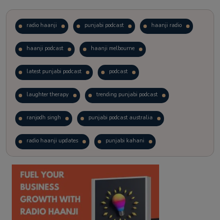
radio haanji
punjabi podcast
haanji radio
haanji podcast
haanji melbourne
latest punjabi podcast
podcast
laughter therapy
trending punjabi podcast
ranjodh singh
punjabi podcast australia
radio haanji updates
punjabi kahani
kitaab kahani
punjabi story