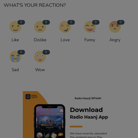
WHAT'S YOUR REACTION?
0
0
0
0
0
Like
Dislike
Love
Funny
Angry
0
0
Sad
Wow