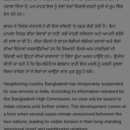
ਹਵਾਲਾ ਦਿੱਤਾ ਹੈ, ਪਰ ਮਾਹਰ ਇਸ ਨੂੰ ਦੋਵਾਂ ਦੇਸ਼ਾਂ ਵਿਚਾਲੇ ਵਧਦੀ ਦੂਰੀ ਦੇ ਰੂਪ ਵਿੱਚ
ਦੇਖ ਰਹੇ ਹਨ।
ਭਾਰਤ ਦੇ ਵਿਦੇਸ਼ ਮੰਤਰਾਲੇ ਨੇ ਵੀ ਇਸ ਸਥਿਤੀ 'ਤੇ ਨਜ਼ਰ ਰੱਖੀ ਹੋਈ ਹੈ। ਇਹ
ਮਾਮਲਾ ਸਿਰਫ਼ ਵੀਜ਼ਾ ਸੇਵਾਵਾਂ ਦਾ ਨਹੀਂ, ਸਗੋਂ ਖੇਤਰੀ ਸਥਿਰਤਾ ਅਤੇ ਆਪਸੀ ਭਰੋਸੇ
ਦੀ ਸਾਂਝ ਦਾ ਵੀ ਹੈ। ਵੀਜ਼ਾ ਕੇਂਦਰਾਂ ਦੇ ਬਾਹਰ ਲੱਗੀਆਂ ਲੰਬੀਆਂ ਕਤਾਰਾਂ ਅਤੇ ਲੋਕਾਂ
ਦੀਆਂ ਚਿੰਤਾਵਾਂ ਦਰਸਾਉਂਦੀਆਂ ਹਨ ਕਿ ਸਿਆਸੀ ਫੈਸਲੇ ਆਮ ਨਾਗਰਿਕਾਂ ਦੀ
ਜ਼ਿੰਦਗੀ ਅਤੇ ਉਨ੍ਹਾਂ ਦੀਆਂ ਭਾਵਨਾਵਾਂ 'ਤੇ ਕਿੰਨਾ ਡੂੰਘਾ ਅਸਰ ਪਾਉਂਦੇ ਹਨ। ਉਮੀਦ
ਕੀਤੀ ਜਾ ਰਹੀ ਹੈ ਕਿ ਡਿਪਲੋਮੈਟਿਕ ਗੱਲਬਾਤ ਰਾਹੀਂ ਇਸ ਮਸਲੇ ਨੂੰ ਜਲਦੀ ਸੁਲਝਾ
ਲਿਆ ਜਾਵੇਗਾ ਤਾਂ ਜੋ ਲੋਕਾਂ ਦਾ ਆਉਣ-ਜਾਣ ਮੁੜ ਸ਼ੁਰੂ ਹੋ ਸਕੇ।
Neighboring country Bangladesh has temporarily suspended
its visa services in India. According to information released by
the Bangladesh High Commission, no visas will be issued to
Indian citizens until further orders. This development comes at
a time when several issues remain unresolved between the
two nations, leading to visible tension in their long-standing
'emotional bond' and neighboring relations.