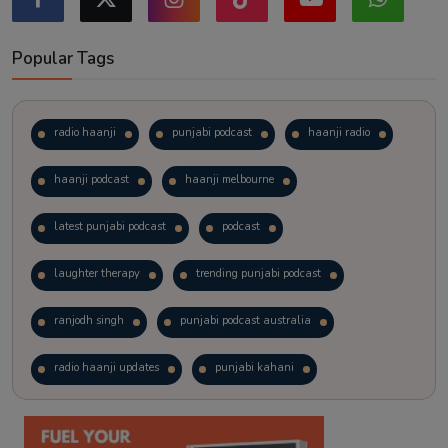
Popular Tags
radio haanji
punjabi podcast
haanji radio
haanji podcast
haanji melbourne
latest punjabi podcast
podcast
laughter therapy
trending punjabi podcast
ranjodh singh
punjabi podcast australia
radio haanji updates
punjabi kahani
kitaab kahani
punjabi story