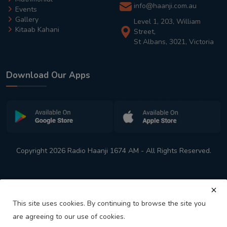
info@haanji.com.au
Events
Gallery
Level 1, 203, William
Kitaab Kahani
Street,
St Albans, 3021, Victoria
Download Our Apps
Copyright 2026 Radio Haanji 1674 AM - All Rights Reserved.
This site uses cookies. By continuing to browse the site you
are agreeing to our use of cookies.
Melbourne