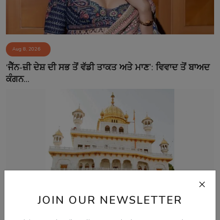
Aug 8, 2026
‘ਜੈੱਨ-ਜ਼ੀ ਦੇਸ਼ ਦੀ ਸਭ ਤੋਂ ਵੱਡੀ ਤਾਕਤ ਅਤੇ ਮਾਣ’: ਵਿਵਾਦ ਤੋਂ ਬਾਅਦ
ਕੰਗਨ...
JOIN OUR NEWSLETTER