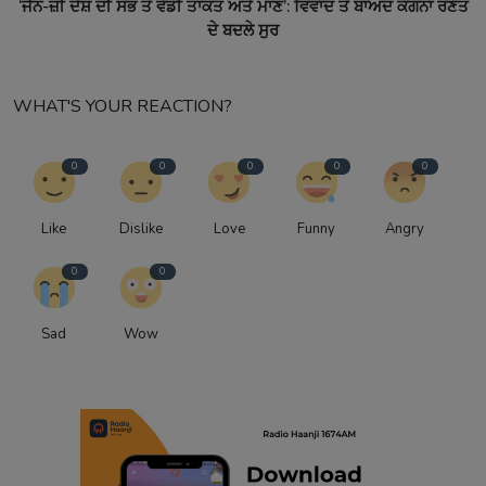
‘ਜੈੱਨ-ਜ਼ੀ ਦੇਸ਼ ਦੀ ਸਭ ਤੋਂ ਵੱਡੀ ਤਾਕਤ ਅਤੇ ਮਾਣ’: ਵਿਵਾਦ ਤੋਂ ਬਾਅਦ ਕੰਗਨਾ ਰਣੌਤ
ਦੇ ਬਦਲੇ ਸੁਰ
WHAT'S YOUR REACTION?
0
0
0
0
0
Like
Dislike
Love
Funny
Angry
0
0
Sad
Wow