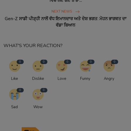
ਵਿੱਚ ਲਏ ਗਏ 8 ਭਾ...
NEXT NEWS
Gen-Z ਸਾਡੀ ਪੀੜ੍ਹੀ ਨਾਲੋਂ ਵੱਧ ਇਮਾਨਦਾਰ ਅਤੇ ਦੇਸ਼ ਭਗਤ: ਮੋਹਨ ਭਾਗਵਤ ਦਾ
ਵੱਡਾ ਬਿਆਨ
WHAT'S YOUR REACTION?
0
0
0
0
0
Like
Dislike
Love
Funny
Angry
0
0
Sad
Wow