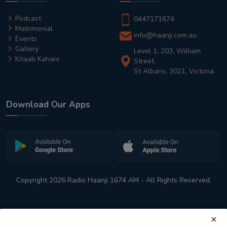
Podcast
0447171674
Matrimonial
info@haanji.com.au
Events
Gallery
Level 1, 203, William
Kitaab Kahani
Street,
St Albans, 3021, Victoria
Download Our Apps
Copyright 2026 Radio Haanji 1674 AM - All Rights Reserved.