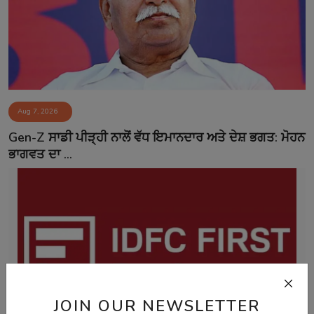
Aug 7, 2026
Gen-Z ਸਾਡੀ ਪੀੜ੍ਹੀ ਨਾਲੋਂ ਵੱਧ ਇਮਾਨਦਾਰ ਅਤੇ ਦੇਸ਼ ਭਗਤ: ਮੋਹਨ
ਭਾਗਵਤ ਦਾ ...
JOIN OUR NEWSLETTER