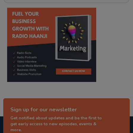
kitaab kahani
punjabi story
Sign up for our newsletter
Get notified about updates and be the first to
get early access to new episodes, events &
more.