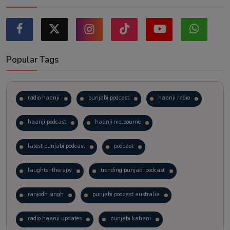
Popular Tags
radio haanji
punjabi podcast
haanji radio
haanji podcast
haanji melbourne
latest punjabi podcast
podcast
laughter therapy
trending punjabi podcast
ranjodh singh
punjabi podcast australia
radio haanji updates
punjabi kahani