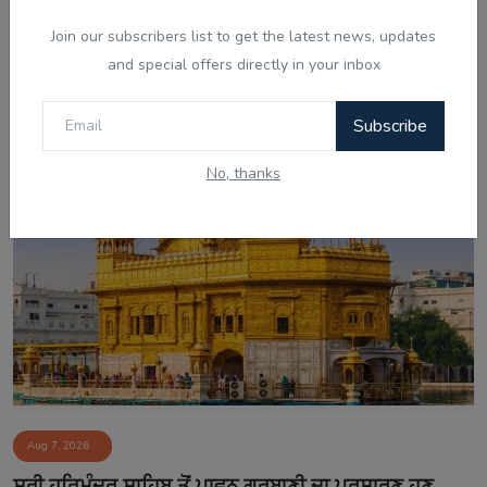
Join our subscribers list to get the latest news, updates
and special offers directly in your inbox
Aug 7, 2026
ਚੰਡੀਗੜ੍ਹ ਸਮਾਰਟ ਸਿਟੀ ਘੁਟਾਲਾ: ਦੋਸ਼ੀ ਨਲਿਨੀ ਮਲਿਕ ਨੇ
Subscribe
ਸੀਬੀਆਈ ਜਾਂਚ ਵਿੱਚ...
No, thanks
Aug 7, 2026
ਸ੍ਰੀ ਹਰਿਮੰਦਰ ਸਾਹਿਬ ਤੋਂ ਪਾਵਨ ਗੁਰਬਾਣੀ ਦਾ ਪ੍ਰਸਾਰਣ ਹੁਣ