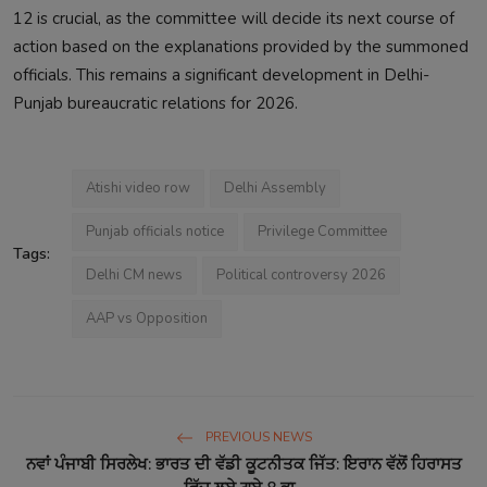
12 is crucial, as the committee will decide its next course of
action based on the explanations provided by the summoned
officials. This remains a significant development in Delhi-
Punjab bureaucratic relations for 2026.
Atishi video row
Delhi Assembly
Punjab officials notice
Privilege Committee
Tags:
Delhi CM news
Political controversy 2026
AAP vs Opposition
PREVIOUS NEWS
ਨਵਾਂ ਪੰਜਾਬੀ ਸਿਰਲੇਖ: ਭਾਰਤ ਦੀ ਵੱਡੀ ਕੂਟਨੀਤਕ ਜਿੱਤ: ਇਰਾਨ ਵੱਲੋਂ ਹਿਰਾਸਤ