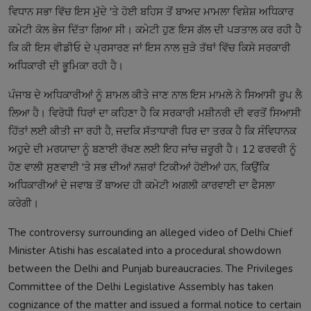
ਵਿਧਾਨ ਸਭਾ ਵਿੱਚ ਇਸ ਮੁੱਦੇ 'ਤੇ ਹੋਈ ਬਹਿਸ ਤੋਂ ਬਾਅਦ ਮਾਮਲਾ ਵਿਸ਼ੇਸ਼ ਅਧਿਕਾਰ
ਕਮੇਟੀ ਕੋਲ ਭੇਜ ਦਿੱਤਾ ਗਿਆ ਸੀ। ਕਮੇਟੀ ਹੁਣ ਇਸ ਗੱਲ ਦੀ ਪੜਤਾਲ ਕਰ ਰਹੀ ਹੈ
ਕਿ ਕੀ ਇਸ ਵੀਡੀਓ ਦੇ ਪ੍ਰਸਾਰਣ ਜਾਂ ਇਸ ਨਾਲ ਜੁੜੇ ਤੱਥਾਂ ਵਿੱਚ ਕਿਸੇ ਸਰਕਾਰੀ
ਅਧਿਕਾਰੀ ਦੀ ਭੂਮਿਕਾ ਰਹੀ ਹੈ।
ਪੰਜਾਬ ਦੇ ਅਧਿਕਾਰੀਆਂ ਨੂੰ ਸ਼ਾਮਲ ਕੀਤੇ ਜਾਣ ਨਾਲ ਇਸ ਮਾਮਲੇ ਨੇ ਸਿਆਸੀ ਰੂਪ ਲੈ
ਲਿਆ ਹੈ। ਵਿਰੋਧੀ ਧਿਰਾਂ ਦਾ ਕਹਿਣਾ ਹੈ ਕਿ ਸਰਕਾਰੀ ਮਸ਼ੀਨਰੀ ਦੀ ਵਰਤੋਂ ਸਿਆਸੀ
ਹਿੱਤਾਂ ਲਈ ਕੀਤੀ ਜਾ ਰਹੀ ਹੈ, ਜਦਕਿ ਸੱਤਾਧਾਰੀ ਧਿਰ ਦਾ ਤਰਕ ਹੈ ਕਿ ਸੰਵਿਧਾਨਕ
ਅਹੁਦੇ ਦੀ ਮਰਯਾਦਾ ਨੂੰ ਬਣਾਈ ਰੱਖਣ ਲਈ ਇਹ ਜਾਂਚ ਜ਼ਰੂਰੀ ਹੈ। 12 ਫਰਵਰੀ ਨੂੰ
ਹੋਣ ਵਾਲੀ ਸੁਣਵਾਈ 'ਤੇ ਸਭ ਦੀਆਂ ਨਜ਼ਰਾਂ ਟਿਕੀਆਂ ਹੋਈਆਂ ਹਨ, ਕਿਉਂਕਿ
ਅਧਿਕਾਰੀਆਂ ਦੇ ਜਵਾਬ ਤੋਂ ਬਾਅਦ ਹੀ ਕਮੇਟੀ ਅਗਲੀ ਕਾਰਵਾਈ ਦਾ ਫੈਸਲਾ
ਕਰੇਗੀ।
The controversy surrounding an alleged video of Delhi Chief
Minister Atishi has escalated into a procedural showdown
between the Delhi and Punjab bureaucracies. The Privileges
Committee of the Delhi Legislative Assembly has taken
cognizance of the matter and issued a formal notice to certain