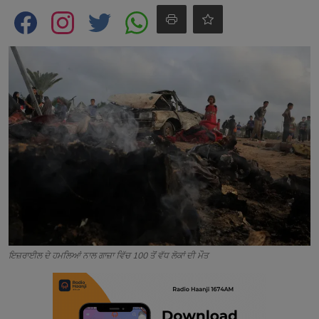
Contact
ਇਜ਼ਰਾਈਲ ਦੇ ਹਮਲਿਆਂ ਨਾਲ ਗਾਜ਼ਾ ਵਿੱਚ 100 ਤੋਂ ਵੱਧ ਲੋਕਾਂ ਦੀ ਮੌਤ