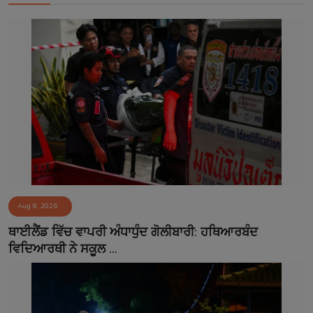
Aug 8, 2026
ਥਾਈਲੈਂਡ ਵਿੱਚ ਵਾਪਰੀ ਅੰਧਾਧੁੰਦ ਗੋਲੀਬਾਰੀ: ਹਥਿਆਰਬੰਦ
ਵਿਦਿਆਰਥੀ ਨੇ ਸਕੂਲ ...