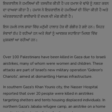
ਇਜ਼ਰਾਈਲ ਨੇ ਹਮਲਿਆਂ ਦੀ ਤਸਦੀਕ ਕੀਤੀ ਹੈ ਪਰ ਹਮਾਸ ਦੇ ਢਾਂਚੇ ਨੂੰ ਨਸ਼ਟ ਕਰਨ
ਦਾ ਦਾਅਵਾ ਕੀਤਾ ਹੈ। ਹਮਾਸ ਨੇ ਇਜ਼ਰਾਈਲ ਦੇ ਹਮਲਿਆਂ ਦੀ ਨਿੰਦਾ ਕੀਤੀ ਹੈ ਅਤੇ
ਅੰਤਰਰਾਸ਼ਟਰੀ ਭਾਈਚਾਰੇ ਤੋਂ ਦਖਲ ਦੀ ਮੰਗ ਕੀਤੀ ਹੈ।
ਇਸ ਹਮਲੇ ਨਾਲ ਗਾਜ਼ਾ ਵਿੱਚ ਮਨੁੱਖੀ ਹਾਲਾਤ ਹੋਰ ਵੀ ਗੰਭੀਰ ਹੋ ਗਏ ਹਨ। ਸਿਹਤ
ਸੇਵਾਵਾਂ ਠੱਪ ਹੋ ਰਹੀਆਂ ਹਨ ਅਤੇ ਲੋਕਾਂ ਨੂੰ ਆਵਸ਼ਕ ਸਹਾਇਤਾ ਮਿਲਣ ਵਿੱਚ
ਮੁਸ਼ਕਲਾਂ ਆ ਰਹੀਆਂ ਹਨ।
Over 100 Palestinians have been killed in Gaza due to Israeli
airstrikes, many of whom were women and children. These
attacks are part of Israel's new military operation 'Gideon's
Chariots', aimed at dismantling Hamas infrastructure.
In southern Gaza's Khan Younis city, the Nasser Hospital
reported that over 20 people were killed in airstrikes
targeting shelters and tents housing displaced individuals. In
northern Gaza's Jabalia refugee camp, an airstrike on a home