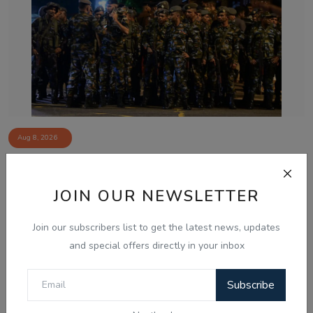
Aug 8, 2026
ਸ੍ਰੀਲੰਕਾ ਦੀਆਂ ਦੋ ਜੇਲ੍ਹਾਂ ਵਿੱਚ ਭੜਕੀ ਹਿੰਸਾ, 3 ਕੈਦੀਆਂ ਦੀ ਮੌਤ
ਅਤੇ 23...
JOIN OUR NEWSLETTER
Join our subscribers list to get the latest news, updates
and special offers directly in your inbox
Subscribe