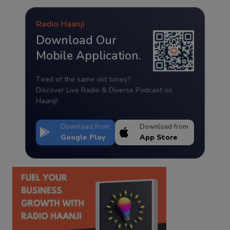
Radio Haanji
Download Our
Mobile Application.
Tired of the same old tunes?
Discover Live Radio & Diverse Podcast on
Haanji!
Download from
Download from
Google Play
App Store