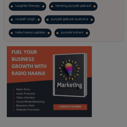
laughter therapy
trending punjabi podcast
ranjodh singh
punjabi podcast australia
radio haanji updates
punjabi kahani
kitaab kahani
punjabi story