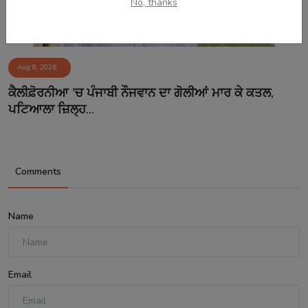
No, thanks
Aug 8, 2026
ਕੈਲੀਫ਼ੋਰਨੀਆ 'ਚ ਪੰਜਾਬੀ ਨੌਜਵਾਨ ਦਾ ਗੋਲੀਆਂ ਮਾਰ ਕੇ ਕਤਲ,
ਪਟਿਆਲਾ ਜ਼ਿਲ੍ਹ...
Comments
Name
Email