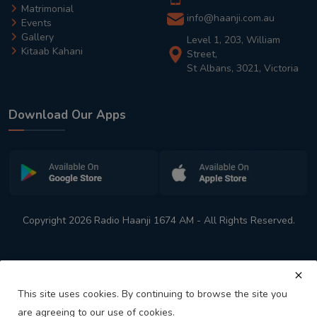
Matrimonial
info@haanji.com.au
Events
Gallery
Level 1, 203, William
Kitaab Kahani
Street,
St Albans, 3021, Victoria
Download Our Apps
Copyright 2026 Radio Haanji 1674 AM - All Rights Reserved.
This site uses cookies. By continuing to browse the site you
are agreeing to our use of cookies.