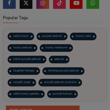
Popular Tags
radio haanji
punjabi podcast
haanji radio
haanji podcast
haanji melbourne
latest punjabi podcast
podcast
laughter therapy
trending punjabi podcast
ranjodh singh
punjabi podcast australia
radio haanji updates
punjabi kahani
kitaab kahani
punjabi story