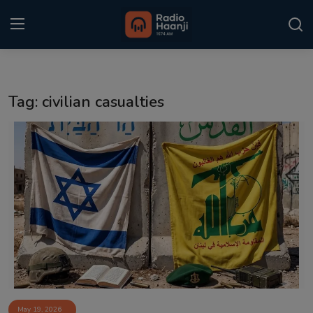
Login
Register
Tag: civilian casualties
Home
Punjabi Podcast
Kitaab Kahani
Gallery
Sponsors
Matrimonial
Event
May 19, 2026