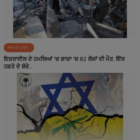
May 22, 2025
ਇਜ਼ਰਾਈਲ ਦੇ ਹਮਲਿਆਂ 'ਚ ਗਾਜ਼ਾ 'ਚ 82 ਲੋਕਾਂ ਦੀ ਮੌਤ, ਇੱਕ
ਹਫ਼ਤੇ ਦੇ ਬੱਚੇ...