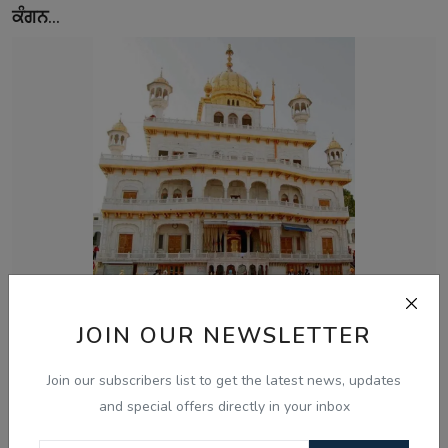
ਕੰਗਨ...
Aug 8, 2026
JOIN OUR NEWSLETTER
ਅਕਾਲ ਤਖ਼ਤ ਵੱਲੋਂ ਬਣਾਏ ਪੈਨਲ ਨੇ ਪੰਜਾਬ ਸਰਕਾਰ ਨਾਲ ਅੱਗੇ
ਗੱਲਬਾਤ ਕਰਨ ਤੋਂ...
Join our subscribers list to get the latest news, updates
and special offers directly in your inbox