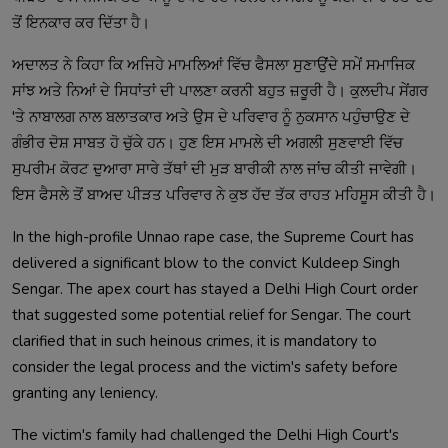
ਤੋਂ ਇਨਕਾਰ ਕਰ ਦਿੱਤਾ ਹੈ।
ਅਦਾਲਤ ਨੇ ਕਿਹਾ ਕਿ ਅਜਿਹੇ ਮਾਮਲਿਆਂ ਵਿੱਚ ਫੈਸਲਾ ਸੁਣਾਉਂਦੇ ਸਮੇਂ ਸਮਾਜਿਕ
ਸਾਂਝ ਅਤੇ ਨਿਆਂ ਦੇ ਸਿਧਾਂਤਾਂ ਦੀ ਪਾਲਣਾ ਕਰਨੀ ਬਹੁਤ ਜ਼ਰੂਰੀ ਹੈ। ਕੁਲਦੀਪ ਸੇਂਗਰ
'ਤੇ ਨਾਬਾਲਗ ਨਾਲ ਬਲਾਤਕਾਰ ਅਤੇ ਉਸ ਦੇ ਪਰਿਵਾਰ ਨੂੰ ਨੁਕਸਾਨ ਪਹੁੰਚਾਉਣ ਦੇ
ਗੰਭੀਰ ਦੋਸ਼ ਸਾਬਤ ਹੋ ਚੁੱਕੇ ਹਨ। ਹੁਣ ਇਸ ਮਾਮਲੇ ਦੀ ਅਗਲੀ ਸੁਣਵਾਈ ਵਿੱਚ
ਸੁਪਰੀਮ ਕੋਰਟ ਦੁਆਰਾ ਸਾਰੇ ਤੱਥਾਂ ਦੀ ਮੁੜ ਬਾਰੀਕੀ ਨਾਲ ਜਾਂਚ ਕੀਤੀ ਜਾਵੇਗੀ।
ਇਸ ਫੈਸਲੇ ਤੋਂ ਬਾਅਦ ਪੀੜਤ ਪਰਿਵਾਰ ਨੇ ਕੁਝ ਹੱਦ ਤੱਕ ਰਾਹਤ ਮਹਿਸੂਸ ਕੀਤੀ ਹੈ।
In the high-profile Unnao rape case, the Supreme Court has
delivered a significant blow to the convict Kuldeep Singh
Sengar. The apex court has stayed a Delhi High Court order
that suggested some potential relief for Sengar. The court
clarified that in such heinous crimes, it is mandatory to
consider the legal process and the victim's safety before
granting any leniency.
The victim's family had challenged the Delhi High Court's