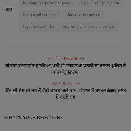
Kuldeep Singh Sengar news
Delhi High Court order
Tags:
Sengar jail sentence
Unnao victim justice
legal update India
Supreme Court verdict Sengar
PREVIOUS NEWS
ਬਠਿੰਡਾ ਕਤਲ ਕਾਂਡ ਸੁਲਝਿਆ: ਪਤੀ ਹੀ ਨਿਕਲਿਆ ਪਤਨੀ ਦਾ ਕਾਤਲ, ਪੁਲਿਸ ਨੇ
ਕੀਤਾ ਗ੍ਰਿਫ਼ਤਾਰ
NEXT NEWS
‘ਜੈੱਨ-ਜ਼ੀ ਦੇਸ਼ ਦੀ ਸਭ ਤੋਂ ਵੱਡੀ ਤਾਕਤ ਅਤੇ ਮਾਣ’: ਵਿਵਾਦ ਤੋਂ ਬਾਅਦ ਕੰਗਨਾ ਰਣੌਤ
ਦੇ ਬਦਲੇ ਸੁਰ
WHAT'S YOUR REACTION?