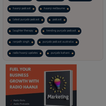
haanji podcast
haanji melbourne
latest punjabi podcast
podcast
laughter therapy
trending punjabi podcast
ranjodh singh
punjabi podcast australia
radio haanji updates
punjabi kahani
kitaab kahani
punjabi story