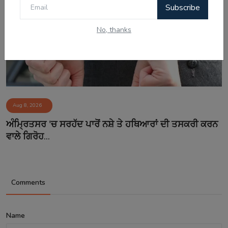
Subscribe
No, thanks
Aug 8, 2026
ਅੰਮ੍ਰਿਤਸਰ 'ਚ ਸਰਹੱਦ ਪਾਰੋਂ ਨਸ਼ੇ ਤੇ ਹਥਿਆਰਾਂ ਦੀ ਤਸਕਰੀ ਕਰਨ
ਵਾਲੇ ਗਿਰੋਹ...
Comments
Name