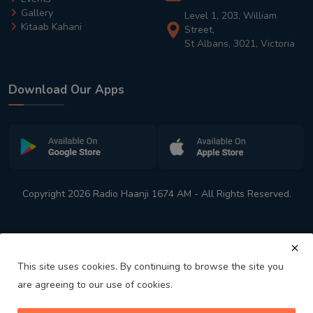
Gallery
Level 1, 203, William
Kitaab Kahani
Street,
St Albans, 3021, Victoria
Download Our Apps
Copyright 2026 Radio Haanji 1674 AM - All Rights Reserved.
This site uses cookies. By continuing to browse the site you
are agreeing to our use of cookies.
Melbourne
Australia's No. 1 Indian Radio Station