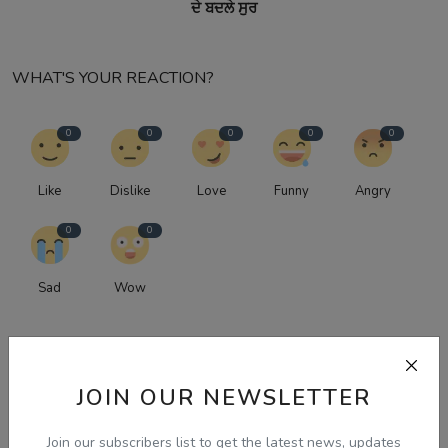
ਦੇ ਬਦਲੇ ਸੁਰ
WHAT'S YOUR REACTION?
0
0
0
0
0
Like
Dislike
Love
Funny
Angry
0
0
Sad
Wow
JOIN OUR NEWSLETTER
Join our subscribers list to get the latest news, updates