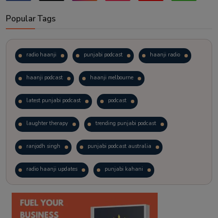
Popular Tags
radio haanji
punjabi podcast
haanji radio
haanji podcast
haanji melbourne
latest punjabi podcast
podcast
laughter therapy
trending punjabi podcast
ranjodh singh
punjabi podcast australia
radio haanji updates
punjabi kahani
kitaab kahani
punjabi story