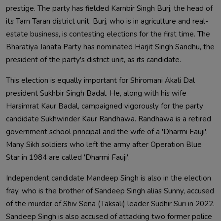
prestige. The party has fielded Karnbir Singh Burj, the head of 
its Tarn Taran district unit. Burj, who is in agriculture and real-
estate business, is contesting elections for the first time. The 
Bharatiya Janata Party has nominated Harjit Singh Sandhu, the 
This election is equally important for Shiromani Akali Dal 
president Sukhbir Singh Badal. He, along with his wife 
Harsimrat Kaur Badal, campaigned vigorously for the party 
candidate Sukhwinder Kaur Randhawa. Randhawa is a retired 
government school principal and the wife of a 'Dharmi Fauji'. 
Many Sikh soldiers who left the army after Operation Blue 
Independent candidate Mandeep Singh is also in the election 
fray, who is the brother of Sandeep Singh alias Sunny, accused 
of the murder of Shiv Sena (Taksali) leader Sudhir Suri in 2022. 
Sandeep Singh is also accused of attacking two former police 