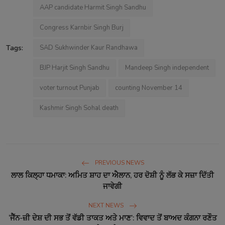
AAP candidate Harmit Singh Sandhu
Congress Karnbir Singh Burj
Tags:
SAD Sukhwinder Kaur Randhawa
BJP Harjit Singh Sandhu
Mandeep Singh independent
voter turnout Punjab
counting November 14
Kashmir Singh Sohal death
PREVIOUS NEWS
ਲਾਲ ਕਿਲ੍ਹਾ ਧਮਾਕਾ: ਅਮਿਤ ਸ਼ਾਹ ਦਾ ਐਲਾਨ, ਹਰ ਦੋਸ਼ੀ ਨੂੰ ਲੱਭ ਕੇ ਸਜ਼ਾ ਦਿੱਤੀ
ਜਾਵੇਗੀ
NEXT NEWS
‘ਜੈੱਨ-ਜ਼ੀ ਦੇਸ਼ ਦੀ ਸਭ ਤੋਂ ਵੱਡੀ ਤਾਕਤ ਅਤੇ ਮਾਣ’: ਵਿਵਾਦ ਤੋਂ ਬਾਅਦ ਕੰਗਨਾ ਰਣੌਤ