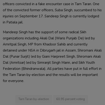
officers convicted in a fake encounter case in Tarn Taran. One 
of the convicted former officers, Suba Singh, succumbed to his 
injuries on September 17. Sandeep Singh is currently lodged 
Mandeep Singh has the support of some radical Sikh 
organizations including Akali Dal (Waris Punjab De) led by 
Amritpal Singh, MP from Khadoor Sahib and currently 
detained under NSA in Dibrugarh jail in Assam, Shiromani Akali 
Dal (Punar Surjit) led by Giani Harpreet Singh, Shiromani Akali 
Dal (Amritsar) led by Simranjit Singh Mann, and Sikh Youth 
Federation (Bhindranwala). All parties have put in full effort in 
the Tarn Taran by-election and the results will be important 
for everyone.                        
Tarn Taran by-election
60.95 percent voting