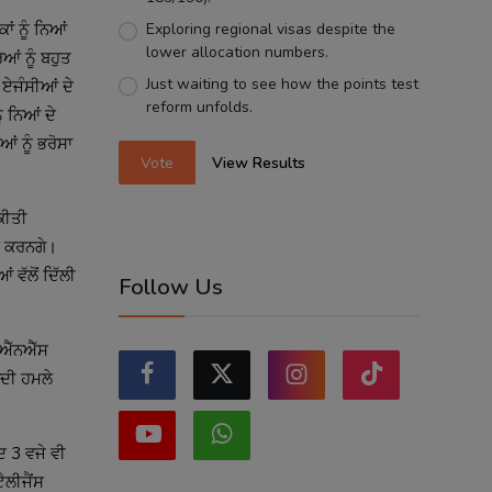
Exploring regional visas despite the
ਂ ਨੂੰ ਨਿਆਂ 
lower allocation numbers.
ਂ ਨੂੰ ਬਹੁਤ 
Just waiting to see how the points test
 ਏਜੰਸੀਆਂ ਦੇ 
reform unfolds.
 ਨਿਆਂ ਦੇ 
 ਨੂੰ ਭਰੋਸਾ 
Vote
View Results
ਕੀਤੀ 
 ਕਰਨਗੇ। 
ੱਲੋਂ ਦਿੱਲੀ 
Follow Us
ਐੱਨਐੱਸ 
ੀ ਹਮਲੇ 
 3 ਵਜੇ ਵੀ 
ਲੀਜੈਂਸ 