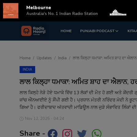
Melbourne
s
Australia's No. 1 Indian Radio Station
HOME
PUNJABI PODCAST
KITA
Login
Register
Home
Home
Updates
India
ਲਾਲ ਕਿਲ੍ਹਾ ਧਮਾਕਾ: ਅਮਿਤ ਸ਼ਾਹ ਦਾ ਐਲਾਨ, ਹਰ 
Punjabi Podcast
INDIA
Kitaab Kahani
ਲਾਲ ਕਿਲ੍ਹਾ ਧਮਾਕਾ: ਅਮਿਤ ਸ਼ਾਹ ਦਾ ਐਲਾਨ, ਹਰ ਦੋਸ
Gallery
ਲਾਲ ਕਿਲ੍ਹੇ ਨੇੜੇ ਹੋਏ ਧਮਾਕੇ ਵਿੱਚ 13 ਲੋਕਾਂ ਦੀ ਮੌਤ ਹੋ ਗਈ ਅਤੇ ਕੇਂਦਰੀ 
ਜਾਂਚ ਐੱਨਆਈਏ ਨੂੰ ਸੌਂਪੀ ਗਈ ਹੈ। ਪ੍ਰਧਾਨ ਮੰਤਰੀ ਨਰਿੰਦਰ ਮੋਦੀ ਨੇ ਭੂਟਾਨ
Sponsors
ਗਿਆ ਹੈ। ਫਰੀਦਾਬਾਦ ਅੱਤਵਾਦੀ ਮਾਡਿਊਲ ਨਾਲ ਜੁੜੇ ਸੰਭਾਵਿਤ ਲਿੰਕਾਂ ਦੀ
Matrimonial
Nov 12, 2025 - 04:24
Share -
Event