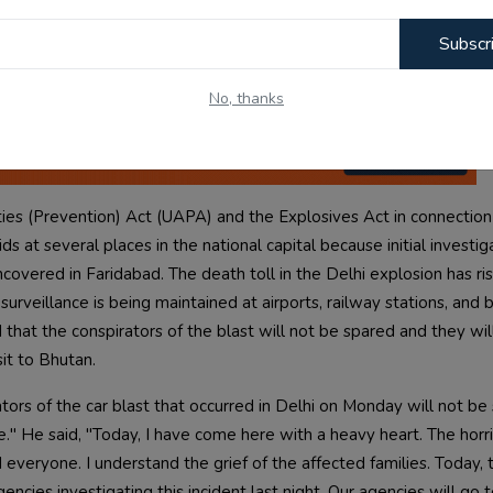
ast. Officials said on Tuesday that the investigation into the blast n
Subscr
ency (NIA).            
No, thanks
ties (Prevention) Act (UAPA) and the Explosives Act in connection 
 at several places in the national capital because initial investiga
overed in Faridabad. The death toll in the Delhi explosion has ris
surveillance is being maintained at airports, railway stations, and b
that the conspirators of the blast will not be spared and they will
tors of the car blast that occurred in Delhi on Monday will not be s
." He said, "Today, I have come here with a heavy heart. The horrifi
eryone. I understand the grief of the affected families. Today, t
encies investigating this incident last night. Our agencies will go t