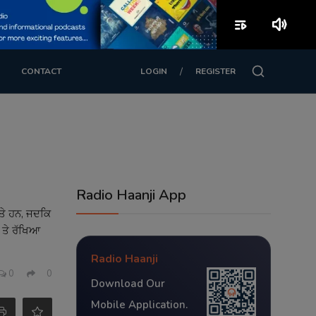
playlist_play
volume_up
/
CONTACT
LOGIN
REGISTER
Radio Haanji App
ਿੱਤੇ ਹਨ, ਜਦਕਿ
ਟ ਤੇ ਰੱਖਿਆ
Radio Haanji
0
0
Download Our
Mobile Application.