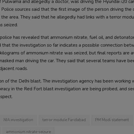
Pulwama and allegedly a doctor, was driving the Hyundai i20 car 
Police sources said that the first image of the person driving the ca
he area. They said that he allegedly had links with a terror modul
 police has revealed that ammonium nitrate, fuel oil, and detonato
 that the investigation so far indicates a possible connection bet
ilograms of ammonium nitrate was seized, but final reports are aw
masked man driving the car. They said that several teams have bee
on of the Delhi blast. The investigation agency has been working w
piracy in the Red Fort blast investigation are being probed, and sec
                       
NIA investigation
terror module Faridabad
PM Modi statement
ammonium nitrate seizure