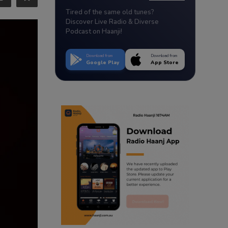
Tired of the same old tunes?
Discover Live Radio & Diverse
Podcast on Haanji!
Download from
Download from
Google Play
App Store