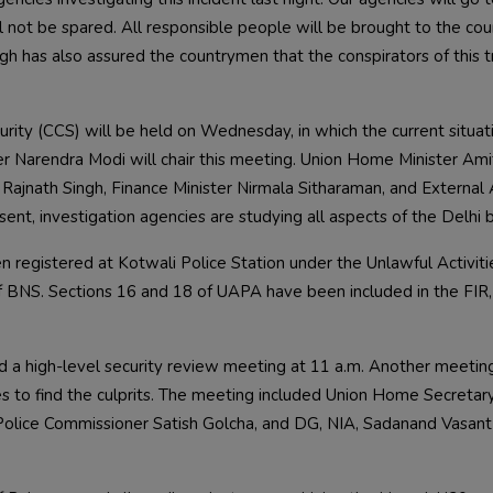
l not be spared. All responsible people will be brought to the cour
gh has also assured the countrymen that the conspirators of this t
ty (CCS) will be held on Wednesday, in which the current situati
er Narendra Modi will chair this meeting. Union Home Minister Amit
Rajnath Singh, Finance Minister Nirmala Sitharaman, and External Af
en registered at Kotwali Police Station under the Unlawful Activitie
f BNS. Sections 16 and 18 of UAPA have been included in the FIR,
d a high-level security review meeting at 11 a.m. Another meetin
ies to find the culprits. The meeting included Union Home Secretar
Police Commissioner Satish Golcha, and DG, NIA, Sadanand Vasant 