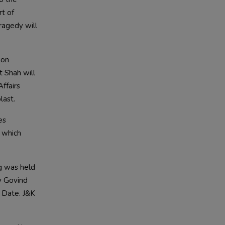
t of 
ragedy will 
on 
 Shah will 
fairs 
s 
 which 
g was held 
y Govind 
Date. J&K 