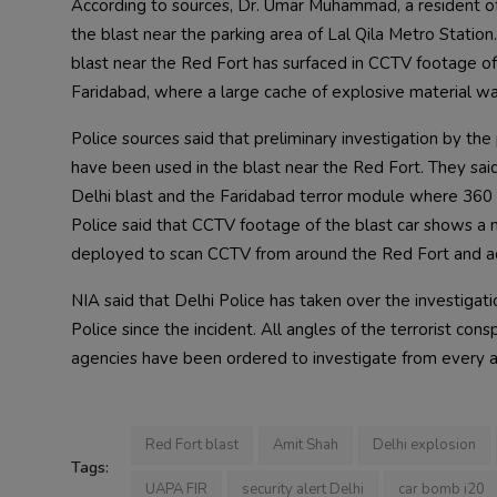
According to sources, Dr. Umar Muhammad, a resident of 
the blast near the parking area of Lal Qila Metro Station. 
blast near the Red Fort has surfaced in CCTV footage of t
Police sources said that preliminary investigation by the
have been used in the blast near the Red Fort. They said
Delhi blast and the Faridabad terror module where 360 k
Police said that CCTV footage of the blast car shows a 
NIA said that Delhi Police has taken over the investigati
Police since the incident. All angles of the terrorist cons
agencies have been ordered to investigate from every aspect. 
Red Fort blast
Amit Shah
Delhi explosion
Tags:
UAPA FIR
security alert Delhi
car bomb i20