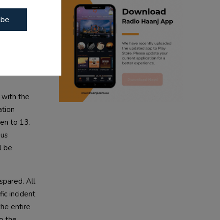
ear the Red 
ibe
ranjodh singh
radio haanji updates
punjabi podcast australia
punjabi kahani
with the 
tion 
kitaab kahani
en to 13. 
us 
punjabi story
 be 
pared. All 
c incident 
he entire 
o the 