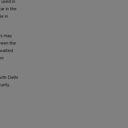
used in 
r in the 
e in 
rs may 
ween the 
aited. 
n 
ith Delhi 
urity 