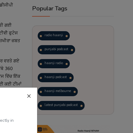
ਡੀਜੀਪੀ 
Popular Tags
ਤੀ ਗਈ 
ੀਵੀ ਫੁਟੇਜ 
radio haanji
਼ਖੀਰਾ ਜ਼ਬਤ 
punjabi podcast
ਟਰ ਵਰਤੇ ਗਏ 
haanji radio
ਥੇ 360 
ਜ ਵਿੱਚ ਇੱਕ 
haanji podcast
ਈ ਕਈ ਟੀਮਾਂ 
haanji melbourne
ਕੰਮ ਕਰ ਰਹੀ 
latest punjabi podcast
podcast
laughter therapy
ectly in
 on 
rected 
trending punjabi podcast