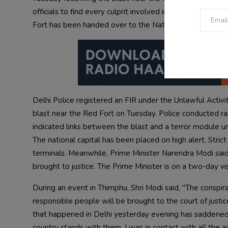
officials to find every culprit involved in the Red Fort bl
Fort has been handed over to the National Investigation Ag
Delhi Police registered an FIR under the Unlawful Activi
blast near the Red Fort on Tuesday. Police conducted raids
indicated links between the blast and a terror module unc
The national capital has been placed on high alert. Strict 
terminals. Meanwhile, Prime Minister Narendra Modi said 
During an event in Thimphu, Shri Modi said, "The conspira
responsible people will be brought to the court of justice
that happened in Delhi yesterday evening has saddened ev
country stands with them. I was in contact with all the ag