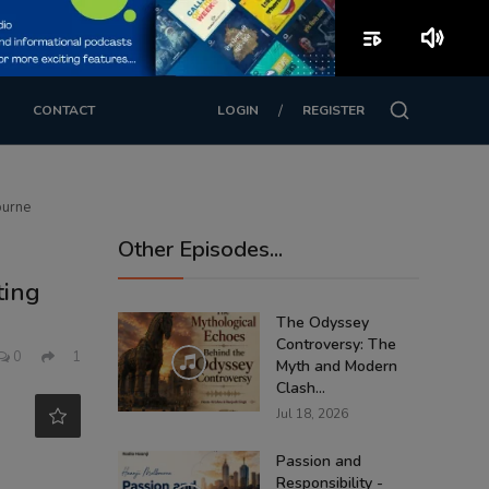
playlist_play
volume_up
/
CONTACT
LOGIN
REGISTER
ourne
Other Episodes...
ting
The Odyssey
Controversy: The
0
1
Myth and Modern
Clash...
Jul 18, 2026
Passion and
Responsibility -