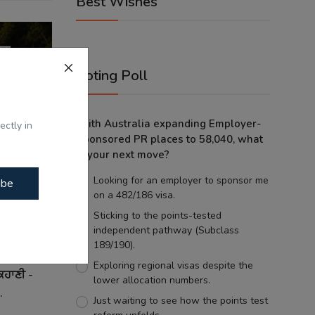
Best Wishes
Voting Poll
With Australia expanding Employer-
ectly in
Sponsored PR places to 58,040, what
is your next move?
Looking for an employer to sponsor me
ibe
on a 482/186 visa.
Sticking to the points-tested
independent pathway (Subclass
189/190).
Exploring regional visas despite the
ਕਹਾਣੀ -
lower allocation numbers.
.
Just waiting to see how the points test