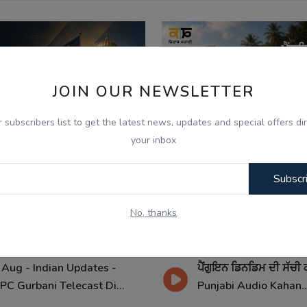
JOIN OUR NEWSLETTER
r subscribers list to get the latest news, updates and special offers dir
your inbox
Subscr
No, thanks
026
Aug 7, 2026
 Aug - Indian Updates -
ਪੈਂਗੁਇਨ ਡਿਨਡਿਮ ਦੀ ਸੱਚੀ 
PC Gurbani Telecast Di...
Punjabi Audio Kahan..