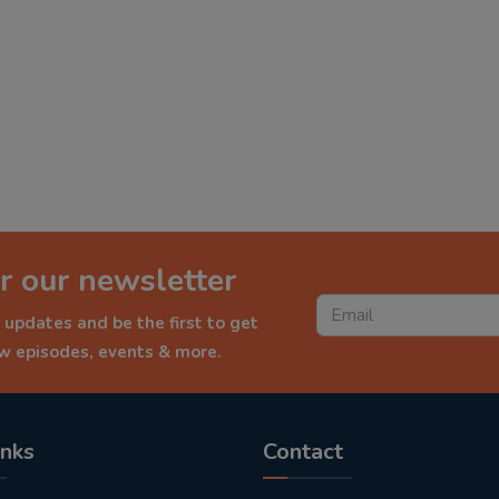
r our newsletter
 updates and be the first to get
ew episodes, events & more.
inks
Contact