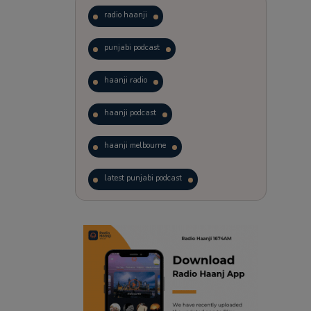
radio haanji
punjabi podcast
haanji radio
haanji podcast
haanji melbourne
latest punjabi podcast
podcast
laughter therapy
trending punjabi podcast
ranjodh singh
punjabi podcast australia