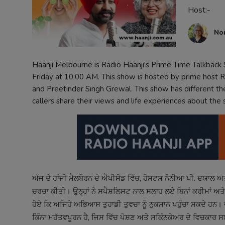
Host:-
Contact
No
Haanji Melbourne is Radio Haanji's Prime Time Talkbac
Friday at 10:00 AM. This show is hosted by prime host R
and Preetinder Singh Grewal. This show has different th
callers share their views and life experiences about the
ਅੱਜ ਦੇ ਹਾਂਜੀ ਮੈਲਬੌਰਨ ਦੇ ਐਪੀਸੋਡ ਵਿੱਚ, ਹੋਸਟਸ ਨੋਨੀਆ ਪੀ. ਦਯਾਲ ਅਤੇ 
ਚਰਚਾ ਕੀਤੀ। ਉਨ੍ਹਾਂ ਨੇ ਸਪੈਸ਼ਲਿਸਟ ਨਾਲ ਸਲਾਹ ਲਏ ਬਿਨਾਂ ਕਰੀਮਾਂ ਅਤੇ 
ਹੋਏ ਕਿ ਅਜਿਹੇ ਅਭਿਆਸ ਤੁਹਾਡੀ ਤੁਵਚਾ ਨੂੰ ਨੁਕਸਾਨ ਪਹੁੰਚਾ ਸਕਦੇ ਹ
ਕਿੰਨਾ ਮਹੱਤਵਪੂਰਨ ਹੈ, ਜਿਸ ਵਿੱਚ ਪੋਸ਼ਣ ਅਤੇ ਸਕਿੰਨਕੇਅਰ ਦੇ ਵਿਚਕਾਰ 