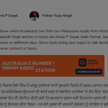
nia P Dayal
Vishal Vijay Singh
k Show which broadcasts live from our Melbourne studio from Mon
anjodh Singh and his co-hosts are Nonia P Dayal, Sukh Parmar, Ja
emes on different days. Show hosts bring new topics to talk abou
 same content or topics.
ਵਿਸ਼ਾਲ ਵਿਜੇ ਸਿੰਘ ਨੇ ਘਰੇਲੂ ਨੁਸਖ਼ਿਆਂ ਰਾਹੀਂ ਕੁਦਰਤੀ ਚਿਹਰੇ ਦੀ ਚਮਕ ਪ੍ਰਾਪਤ ਕਰਨ ਦ
ਹੋਰ ਸਕਿੰਨਕੇਅਰ ਉਤਪਾਦਾਂ ਦੀ ਵਰਤੋਂ ਕਰਨ ਦੇ ਸੰਭਾਵਿਤ ਖਤਰਿਆਂ 'ਤੇ ਜ਼ੋਰ ਦਿੱਤਾ, ਇ
ਨ। ਚਰਚਾ ਇਹ ਵੀ ਕੇਂਦਰਿਤ ਕੀਤੀ ਗਈ ਕਿ ਚਮਕਦਾਰ ਤੁਵਚਾ ਲਈ ਸਿਹਤਮੰਦ ਖੁਰਾਕ ਦੀ
ਸਬੰਧ ਨੂੰ ਉਜਾਗਰ ਕੀਤਾ ਗਿਆ। ਆਪਣੀ ਤੁਵਚਾ ਦੀ ਕੁਦਰਤੀ ਸੁੰਦਰਤਾ ਨੂੰ ਵਧਾਉਣ ਦੇ ਸ