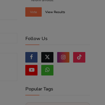
reform unfolds.
Vote
View Results
Follow Us
Popular Tags