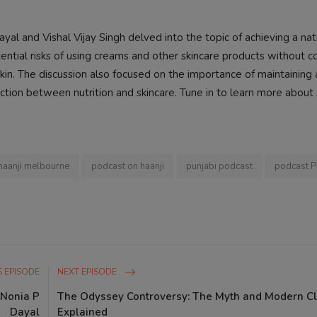
al and Vishal Vijay Singh delved into the topic of achieving a nat
ial risks of using creams and other skincare products without co
skin. The discussion also focused on the importance of maintaining 
ection between nutrition and skincare. Tune in to learn more about
haanji melbourne
podcast on haanji
punjabi podcast
podcast P
 EPISODE
NEXT EPISODE
 Nonia P
The Odyssey Controversy: The Myth and Modern C
Dayal
Explained