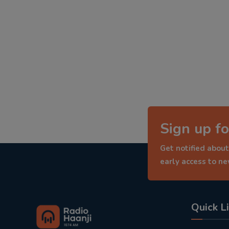
Sign up fo
Get notified about
early access to n
Quick L