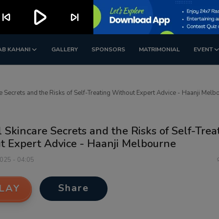
play_arrow
kip_previous
skip_next
AB KAHANI
GALLERY
SPONSORS
MATRIMONIAL
EVENT
e Secrets and the Risks of Self-Treating Without Expert Advice - Haanji Melb
 Skincare Secrets and the Risks of Self-Trea
t Expert Advice - Haanji Melbourne
2025 - 04:05
Share
LAY