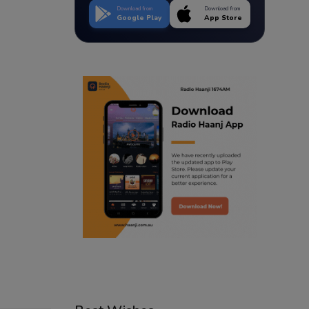
Download from
Download from
Google Play
App Store