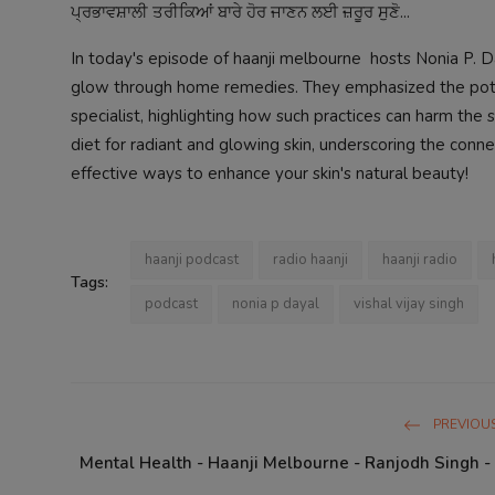
ਪ੍ਰਭਾਵਸ਼ਾਲੀ ਤਰੀਕਿਆਂ ਬਾਰੇ ਹੋਰ ਜਾਣਨ ਲਈ ਜ਼ਰੂਰ ਸੁਣੋ...
In today's episode of haanji melbourne hosts Nonia P. Day
glow through home remedies. They emphasized the potent
specialist, highlighting how such practices can harm the 
diet for radiant and glowing skin, underscoring the conn
effective ways to enhance your skin's natural beauty!
haanji podcast
radio haanji
haanji radio
Tags:
podcast
nonia p dayal
vishal vijay singh
PREVIOUS
Mental Health - Haanji Melbourne - Ranjodh Singh -