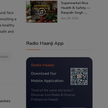
Supermarket Rice
Health & Safety —
ural face
Ranjodh Singh -...
Apr 28, 2026
nsulting a
a healthy
 safe and
Radio Haanji App
unjabi
Radio Haanji
Download Our
Mobile Application.
Tired of the same old tunes?
Discover Live Radio & Diverse
Podcast on Haanji!
lashes