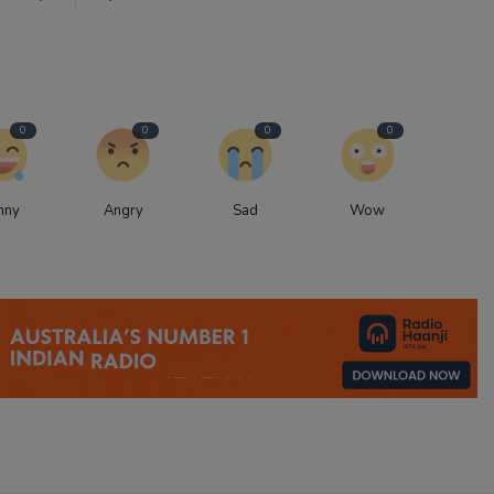
0
0
0
0
nny
Angry
Sad
Wow