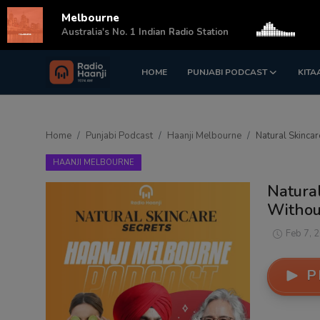
Melbourne
s
Australia's No. 1 Indian Radio Station
HOME
PUNJABI PODCAST
KITA
Login
Register
Home
Home
Punjabi Podcast
Haanji Melbourne
Natural Skincar
Punjabi Podcast
HAANJI MELBOURNE
Kitaab Kahani
Natural
Withou
Gallery
Feb 7, 
Sponsors
P
Matrimonial
Event