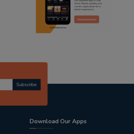
radio haanji updates
punjabi kahani
kitaab kahani
punjabi story
Subscribe
Download Our Apps