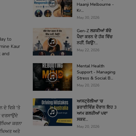
Haanji Melbourne -
Kr...
May 30, 2026
Gen-Z ਲੜਕੀਆਂ ਬੱਚੇ
ਪੈਦਾ ਕਰਨ ਦੇ ਹੱਕ ਵਿੱਚ
day to
ਨਹੀਂ, ਕਿਉਂ?...
smine Kaur
May 22, 2026
t and
Mental Health
Support - Managing
Stress & Social B...
May 20, 2026
ਆਸਟ੍ਰੇਲੀਆ 'ਚ
ਡਰਾਈਵਿੰਗ ਦੌਰਾਨ ਇਹ 3
ੇ ਵਿਸ਼ੇ 'ਤੇ
ਆਮ ਗਲਤੀਆਂ ਪਵਾ
ਹ ਦਰਸਾਉਂਦੇ
ਸਕਦ...
 ਰੱਖਿਆ ਕਰਨਾ
May 20, 2026
ੁਰੱਖਿਅਤ ਅਤੇ