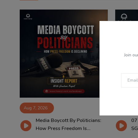
Join ou
Aug 7, 2026
Aug 7, 2
Media Boycott By Politicians:
07
How Press Freedom Is...
SG