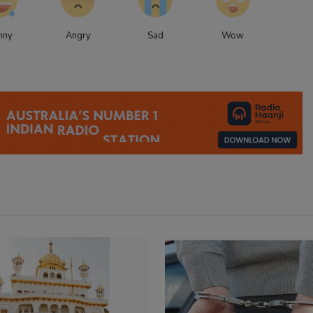
nny
Angry
Sad
Wow