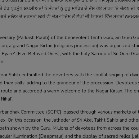
ਨਗਰ ਕੀਰਤਨ ਸ਼ਹਿਰ ਦੇ ਵੱਖ-ਵੱਖ ਬਾਜ਼ਾਰਾਂ ਵਿੱਚੋਂ ਹੁੰਦਾ ਹੋਇਆ ਵਾਪਸ ਸ੍ਰੀ ਹਰਿਮੰਦਰ ਸ
ੋਰ ਪ੍ਰਮੁੱਖ ਸ਼ਖਸੀਅਤਾਂ ਨੇ ਸੰਗਤਾਂ ਨੂੰ ਗੁਰੂ ਸਾਹਿਬ ਦੇ ਦੱਸੇ ਹੋਏ ਮਾਰਗ 'ਤੇ ਚੱਲਣ ਦ
ਅਤੇ ਜਲੌਅ ਦੇ ਦਰਸ਼ਨਾਂ ਲਈ ਵੀ ਦੇਸ਼-ਵਿਦੇਸ਼ ਤੋਂ ਲੱਖਾਂ ਦੀ ਗਿਣਤੀ ਵਿੱਚ ਸੰਗਤਾਂ ਨਤਮ
versary (Parkash Purab) of the benevolent tenth Guru, Sri Guru G
sion, a grand Nagar Kirtan (religious procession) was organized sta
j Pyare' (Five Beloved Ones), with the holy Saroop of Sri Guru Gran
b).
rbar Sahib enthralled the devotees with the soulful singing of divi
d their skills, adding to the grandeur of the procession. Devotees 
e route and accorded a warm welcome to the Nagar Kirtan. The en
ihal'.
rbandhak Committee (SGPC), passed through various markets of t
x. On this occasion, the Jathedar of Sri Akal Takht Sahib and othe
path shown by the Guru. Millions of devotees from across the cou
cular illumination (Deepmala) and the display of sacred relics (Jal