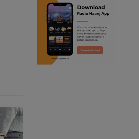
ranjodh singh
punjabi podcast australia
radio haanji updates
punjabi kahani
kitaab kahani
punjabi story