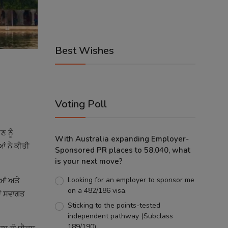
Best Wishes
Voting Poll
ਣ ਨੂੰ
With Australia expanding Employer-
ਂ ਨੇ ਕੀਤੀ
Sponsored PR places to 58,040, what
is your next move?
Looking for an employer to sponsor me
ੀਆਂ ਅਤੇ
on a 482/186 visa.
ਾਂ ਸਵਾਗਤ
Sticking to the points-tested
independent pathway (Subclass
189/190).