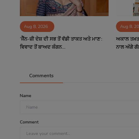
Aug 8, 2026
Aug 8, 2
‘ਜੈੱਨ-ਜ਼ੀ ਦੇਸ਼ ਦੀ ਸਭ ਤੋਂ ਵੱਡੀ ਤਾਕਤ ਅਤੇ ਮਾਣ’:
ਅਕਾਲ ਤਖ਼ਤ 
ਵਿਵਾਦ ਤੋਂ ਬਾਅਦ ਕੰਗਨ...
ਨਾਲ ਅੱਗੇ ਗੱ
Comments
Name
Comment