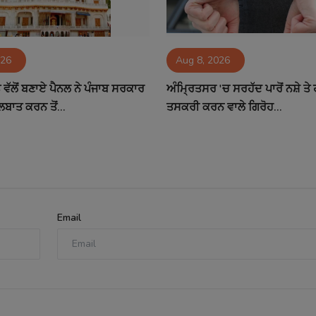
026
Aug 8, 2026
ਵੱਲੋਂ ਬਣਾਏ ਪੈਨਲ ਨੇ ਪੰਜਾਬ ਸਰਕਾਰ
ਅੰਮ੍ਰਿਤਸਰ 'ਚ ਸਰਹੱਦ ਪਾਰੋਂ ਨਸ਼ੇ ਤ
ਲਬਾਤ ਕਰਨ ਤੋਂ...
ਤਸਕਰੀ ਕਰਨ ਵਾਲੇ ਗਿਰੋਹ...
Email