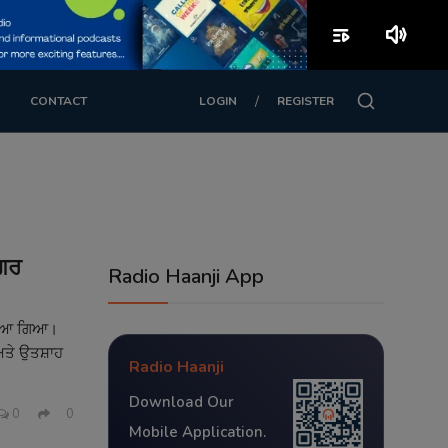
playlist_play
volume_up
/
CONTACT
LOGIN
REGISTER
ਨਗਰ
Radio Haanji App
ਜਾਇਆ ਗਿਆ।
ਅਤੇ ਉਤਸ਼ਾਹ
Radio Haanji
Download Our
0
0
Mobile Application.