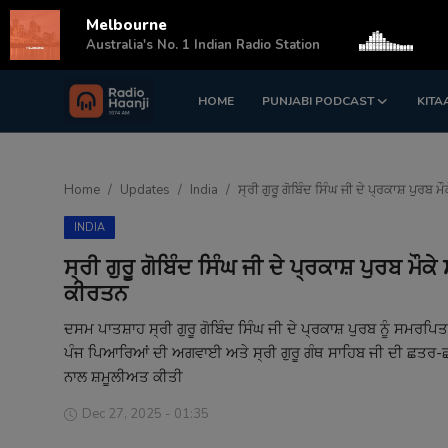
Melbourne
s
Australia's No. 1 Indian Radio Station
HOME
PUNJABI PODCAST
KITA
Login
Register
Home
Home
Updates
India
ਸ੍ਰੀ ਗੁਰੂ ਗੋਬਿੰਦ ਸਿੰਘ ਜੀ ਦੇ ਪ੍ਰਕਾਸ਼ ਪੁ
Punjabi Podcast
INDIA
Kitaab Kahani
ਸ੍ਰੀ ਗੁਰੂ ਗੋਬਿੰਦ ਸਿੰਘ ਜੀ ਦੇ ਪ੍ਰਕਾਸ਼ ਪੁਰਬ
ਕੀਰਤਨ
Gallery
ਦਸਮ ਪਾਤਸ਼ਾਹ ਸ੍ਰੀ ਗੁਰੂ ਗੋਬਿੰਦ ਸਿੰਘ ਜੀ ਦੇ ਪ੍ਰਕਾਸ਼ ਪੁਰਬ ਨੂੰ ਸ
Sponsors
ਪੰਜ ਪਿਆਰਿਆਂ ਦੀ ਅਗਵਾਈ ਅਤੇ ਸ੍ਰੀ ਗੁਰੂ ਗੰਥ ਸਾਹਿਬ ਜੀ ਦੀ ਛਤਰ-ਛਾ
ਨਾਲ ਸ਼ਮੂਲੀਅਤ ਕੀਤੀ
Matrimonial
Dec 27, 2025 - 01:35
Event