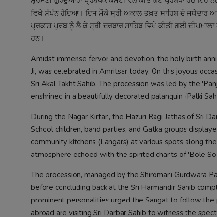
ਸ਼੍ਰੋਮਣੀ ਗੁਰਦੁਆਰਾ ਪ੍ਰਬੰਧਕ ਕਮੇਟੀ ਵੱਲੋਂ ਕੀਤੇ ਗਏ ਪ੍ਰਬੰਧਾਂ ਹੇਠ ਇਹ 
ਵਿਖੇ ਸੰਪੰਨ ਹੋਇਆ। ਇਸ ਮੌਕੇ ਸ੍ਰੀ ਅਕਾਲ ਤਖ਼ਤ ਸਾਹਿਬ ਦੇ ਜਥੇਦਾਰ ਅਤੇ ਹ
ਪ੍ਰਕਾਸ਼ ਪੁਰਬ ਨੂੰ ਲੈ ਕੇ ਸ੍ਰੀ ਦਰਬਾਰ ਸਾਹਿਬ ਵਿਖੇ ਕੀਤੀ ਗਈ ਦੀਪਮਾਲਾ 
ਹਨ।
Amidst immense fervor and devotion, the holy birth anni
Ji, was celebrated in Amritsar today. On this joyous occa
Sri Akal Takht Sahib. The procession was led by the 'Pan
enshrined in a beautifully decorated palanquin (Palki Sahi
During the Nagar Kirtan, the Hazuri Ragi Jathas of Sri Da
School children, band parties, and Gatka groups displaye
community kitchens (Langars) at various spots along th
atmosphere echoed with the spirited chants of 'Bole So N
The procession, managed by the Shiromani Gurdwara Pa
before concluding back at the Sri Harmandir Sahib comple
prominent personalities urged the Sangat to follow the 
abroad are visiting Sri Darbar Sahib to witness the specta