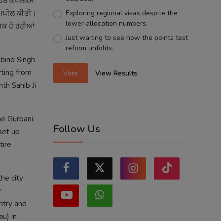
ਾਹਿਬ ਕੰਪਲੈਕਸ
Exploring regional visas despite the
ੀ ਅਪੀਲ ਕੀਤੀ।
lower allocation numbers.
ਸਤਕ ਹੋ ਰਹੀਆਂ
Just waiting to see how the points test
reform unfolds.
obind Singh
rting from
Vote
View Results
th Sahib Ji
ne Gurbani.
Follow Us
set up
tire
he city
r
ntry and
au) in