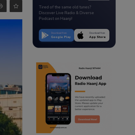
Tired of the same old tunes?
Discover Live Radio & Diverse
Podcast on Haanji!
Download from
Download from
Google Play
App Store