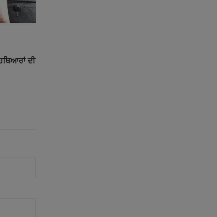
ੇ ਹਥਿਆਰਾਂ ਦੀ