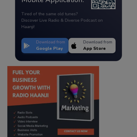
Tired of the same old tunes?
Discover Live Radio & Diverse Podcast on
Haanji!
Download from
Download from
Google Play
App Store