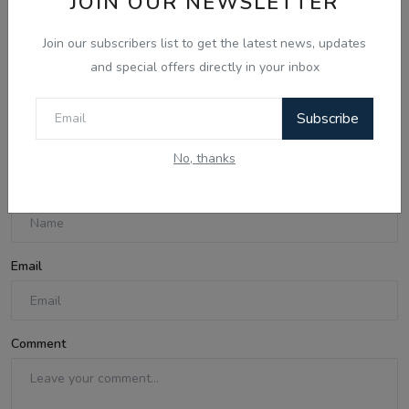
JOIN OUR NEWSLETTER
May 15, 2026
Join our subscribers list to get the latest news, updates
Mai Te Meri Kalam- Inder
and special offers directly in your inbox
Subscribe
Comments
No, thanks
Name
Email
Comment