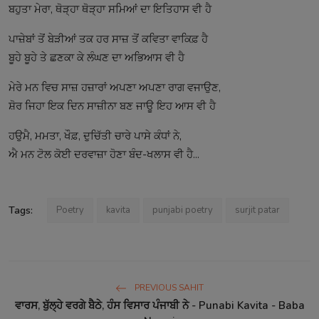
ਬਹੁਤਾ ਮੇਰਾ, ਥੋੜ੍ਹਾ ਥੋੜ੍ਹਾ ਸਮਿਆਂ ਦਾ ਇਤਿਹਾਸ ਵੀ ਹੈ
ਪਾਜ਼ੇਬਾਂ ਤੋਂ ਬੇੜੀਆਂ ਤਕ ਹਰ ਸਾਜ਼ ਤੋਂ ਕਵਿਤਾ ਵਾਕਿਫ਼ ਹੈ
ਬੂਹੇ ਬੂਹੇ ਤੇ ਛਣਕਾ ਕੇ ਲੰਘਣ ਦਾ ਅਭਿਆਸ ਵੀ ਹੈ
ਮੇਰੇ ਮਨ ਵਿਚ ਸਾਜ਼ ਹਜ਼ਾਰਾਂ ਅਪਣਾ ਅਪਣਾ ਰਾਗ ਵਜਾਉਣ,
ਸ਼ੋਰ ਜਿਹਾ ਇਕ ਦਿਨ ਸਾਜ਼ੀਨਾ ਬਣ ਜਾਊ ਇਹ ਆਸ ਵੀ ਹੈ
ਹਉਮੈ, ਮਮਤਾ, ਖੌਫ਼, ਦੁਚਿੱਤੀ ਚਾਰੇ ਪਾਸੇ ਕੰਧਾਂ ਨੇ,
ਐ ਮਨ ਟੋਲ ਕੋਈ ਦਰਵਾਜ਼ਾ ਹੋਣਾ ਬੰਦ-ਖਲਾਸ ਵੀ ਹੈ...
Tags:
Poetry
kavita
punjabi poetry
surjit patar
PREVIOUS SAHIT
ਵਾਰਸ, ਬੁੱਲ੍ਹੇ ਵਰਗੇ ਬੈਠੇ, ਹੰਸ ਵਿਸਾਰ ਪੰਜਾਬੀ ਨੇ - Punabi Kavita - Baba