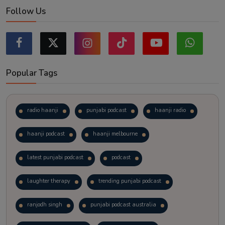
Follow Us
Popular Tags
radio haanji
punjabi podcast
haanji radio
haanji podcast
haanji melbourne
latest punjabi podcast
podcast
laughter therapy
trending punjabi podcast
ranjodh singh
punjabi podcast australia