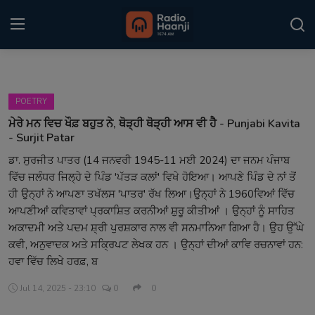
Login
Register
POETRY
Home
ਮੇਰੇ ਮਨ ਵਿਚ ਖੌਫ਼ ਬਹੁਤ ਨੇ, ਥੋੜ੍ਹੀ ਥੋੜ੍ਹੀ ਆਸ ਵੀ ਹੈ - Punjabi Kavita
- Surjit Patar
Punjabi Podcast
ਡਾ. ਸੁਰਜੀਤ ਪਾਤਰ (14 ਜਨਵਰੀ 1945-11 ਮਈ 2024) ਦਾ ਜਨਮ ਪੰਜਾਬ
ਵਿੱਚ ਜਲੰਧਰ ਜਿਲ੍ਹੇ ਦੇ ਪਿੰਡ 'ਪੱਤੜ ਕਲਾਂ' ਵਿਖੇ ਹੋਇਆ। ਆਪਣੇ ਪਿੰਡ ਦੇ ਨਾਂ ਤੋਂ
Kitaab Kahani
ਹੀ ਉਨ੍ਹਾਂ ਨੇ ਆਪਣਾ ਤਖੱਲਸ 'ਪਾਤਰ' ਰੱਖ ਲਿਆ।ਉਨ੍ਹਾਂ ਨੇ 1960ਵਿਆਂ ਵਿੱਚ
Gallery
ਆਪਣੀਆਂ ਕਵਿਤਾਵਾਂ ਪ੍ਰਕਾਸ਼ਿਤ ਕਰਨੀਆਂ ਸ਼ੁਰੂ ਕੀਤੀਆਂ । ਉਨ੍ਹਾਂ ਨੂੰ ਸਾਹਿਤ
ਅਕਾਦਮੀ ਅਤੇ ਪਦਮ ਸ਼੍ਰੀ ਪੁਰਸ਼ਕਾਰ ਨਾਲ ਵੀ ਸਨਮਾਨਿਆ ਗਿਆ ਹੈ। ਉਹ ਉੱਘੇ
Sponsors
ਕਵੀ, ਅਨੁਵਾਦਕ ਅਤੇ ਸਕ੍ਰਿਪਟ ਲੇਖਕ ਹਨ । ਉਨ੍ਹਾਂ ਦੀਆਂ ਕਾਵਿ ਰਚਨਾਵਾਂ ਹਨ:
ਹਵਾ ਵਿੱਚ ਲਿਖੇ ਹਰਫ਼, ਬ
Matrimonial
Jul 14, 2025 - 23:10
0
0
Event