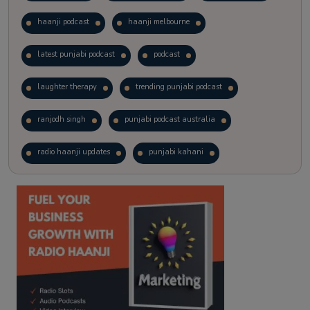
haanji podcast
haanji melbourne
latest punjabi podcast
podcast
laughter therapy
trending punjabi podcast
ranjodh singh
punjabi podcast australia
radio haanji updates
punjabi kahani
kitaab kahani
punjabi story