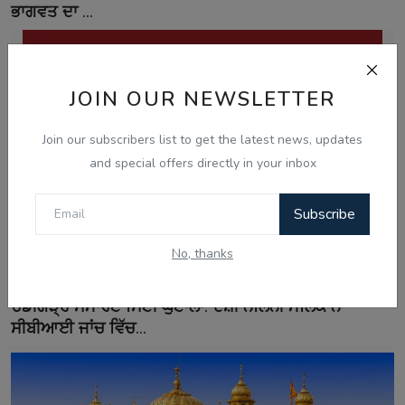
ਭਾਗਵਤ ਦਾ ...
JOIN OUR NEWSLETTER
Join our subscribers list to get the latest news, updates
and special offers directly in your inbox
Subscribe
No, thanks
Aug 7, 2026
ਚੰਡੀਗੜ੍ਹ ਸਮਾਰਟ ਸਿਟੀ ਘੁਟਾਲਾ: ਦੋਸ਼ੀ ਨਲਿਨੀ ਮਲਿਕ ਨੇ
ਸੀਬੀਆਈ ਜਾਂਚ ਵਿੱਚ...