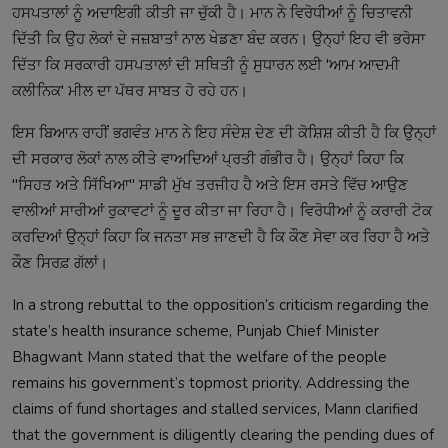
ਹਸਪਤਾਲਾਂ ਨੂੰ ਅਦਾਇਗੀ ਕੀਤੀ ਜਾ ਚੁੱਕੀ ਹੈ। ਮਾਨ ਨੇ ਵਿਰੋਧੀਆਂ ਨੂੰ ਚਿਤਾਵਨੀ
ਦਿੱਤੀ ਕਿ ਉਹ ਲੋਕਾਂ ਦੇ ਜਜ਼ਬਾਤਾਂ ਨਾਲ ਖੇਡਣਾ ਬੰਦ ਕਰਨ। ਉਨ੍ਹਾਂ ਇਹ ਵੀ ਭਰੋਸਾ
ਦਿੱਤਾ ਕਿ ਸਰਕਾਰੀ ਹਸਪਤਾਲਾਂ ਦੀ ਸਥਿਤੀ ਨੂੰ ਸੁਧਾਰਨ ਲਈ 'ਆਮ ਆਦਮੀ
ਕਲੀਨਿਕ' ਮੀਲ ਦਾ ਪੱਥਰ ਸਾਬਤ ਹੋ ਰਹੇ ਹਨ।
ਇਸ ਬਿਆਨ ਰਾਹੀਂ ਭਗਵੰਤ ਮਾਨ ਨੇ ਇਹ ਸੰਦੇਸ਼ ਦੇਣ ਦੀ ਕੋਸ਼ਿਸ਼ ਕੀਤੀ ਹੈ ਕਿ ਉਨ੍ਹਾਂ
ਦੀ ਸਰਕਾਰ ਲੋਕਾਂ ਨਾਲ ਕੀਤੇ ਵਾਅਦਿਆਂ ਪ੍ਰਤੀ ਗੰਭੀਰ ਹੈ। ਉਨ੍ਹਾਂ ਕਿਹਾ ਕਿ
"ਸਿਹਤ ਅਤੇ ਸਿੱਖਿਆ" ਸਾਡੀ ਮੁੱਖ ਤਰਜੀਹ ਹੈ ਅਤੇ ਇਸ ਰਸਤੇ ਵਿੱਚ ਆਉਣ
ਵਾਲੀਆਂ ਸਾਰੀਆਂ ਰੁਕਾਵਟਾਂ ਨੂੰ ਦੂਰ ਕੀਤਾ ਜਾ ਰਿਹਾ ਹੈ। ਵਿਰੋਧੀਆਂ ਨੂੰ ਕਰਾਰੀ ਟੋਕ
ਕਰਦਿਆਂ ਉਨ੍ਹਾਂ ਕਿਹਾ ਕਿ ਜਨਤਾ ਸਭ ਜਾਣਦੀ ਹੈ ਕਿ ਕੌਣ ਸੇਵਾ ਕਰ ਰਿਹਾ ਹੈ ਅਤੇ
ਕੌਣ ਸਿਰਫ਼ ਗੱਲਾਂ।
In a strong rebuttal to the opposition’s criticism regarding the
state’s health insurance scheme, Punjab Chief Minister
Bhagwant Mann stated that the welfare of the people
remains his government’s topmost priority. Addressing the
claims of fund shortages and stalled services, Mann clarified
that the government is diligently clearing the pending dues of