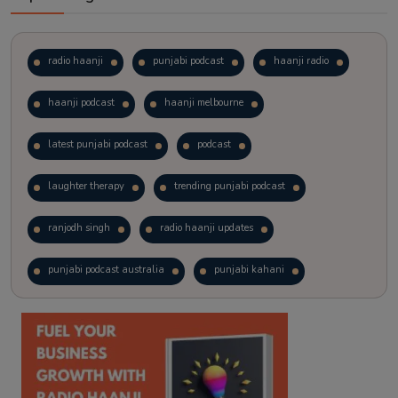
radio haanji
punjabi podcast
haanji radio
haanji podcast
haanji melbourne
latest punjabi podcast
podcast
laughter therapy
trending punjabi podcast
ranjodh singh
radio haanji updates
punjabi podcast australia
punjabi kahani
kitaab kahani
punjabi story