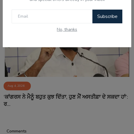
Subscribe
No, thanks
Aug 4, 2026
‘ਕਾਂਗਰਸ ਨੇ ਮੈਨੂੰ ਬਹੁਤ ਕੁਝ ਦਿੱਤਾ, ਹੁਣ ਮੈਂ ਅਸਤੀਫ਼ਾ ਦੇ ਸਕਦਾ ਹਾਂ’:
ਰ...
Comments