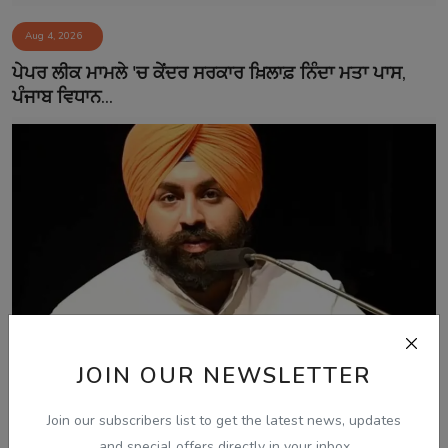
Aug 4, 2026
ਪੇਪਰ ਲੀਕ ਮਾਮਲੇ 'ਚ ਕੇਂਦਰ ਸਰਕਾਰ ਖ਼ਿਲਾਫ਼ ਨਿੰਦਾ ਮਤਾ ਪਾਸ,
ਪੰਜਾਬ ਵਿਧਾਨ...
JOIN OUR NEWSLETTER
Aug 4, 2026
Join our subscribers list to get the latest news, updates
ਪੰਜਾਬ ਵਿੱਚ ਸਫ਼ਾਈ ਸੇਵਕਾਂ ਅਤੇ ਸੀਵਰਮੈਨਾਂ ਦੀ ਹੜਤਾਲ ਖ਼ਤਮ,
ਸਰਕਾਰ ਨਾਲ ਸ...
and special offers directly in your inbox