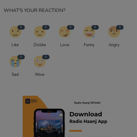
WHAT'S YOUR REACTION?
0
0
0
0
0
Like
Dislike
Love
Funny
Angry
0
0
Sad
Wow