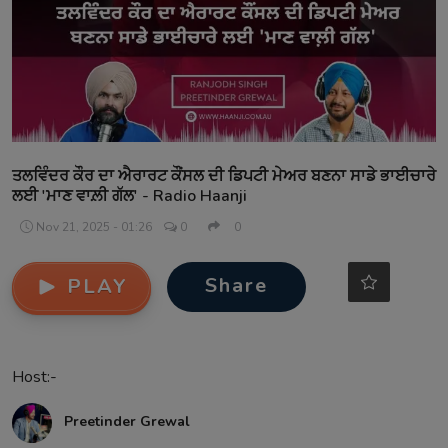
Contact
ਤਲਵਿੰਦਰ ਕੌਰ ਦਾ ਐਰਾਰਟ ਕੌਂਸਲ ਦੀ ਡਿਪਟੀ ਮੇਅਰ ਬਣਨਾ ਸਾਡੇ ਭਾਈਚਾਰੇ
ਲਈ 'ਮਾਣ ਵਾਲ਼ੀ ਗੱਲ' - Radio Haanji
Nov 21, 2025 - 01:26
0
0
Share
PLAY
Host:-
Preetinder Grewal