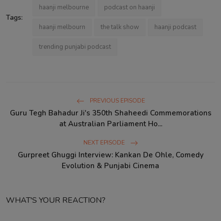
haanji melbourne
podcast on haanji
Tags:
haanji melbourn
the talk show
haanji podcast
trending punjabi podcast
PREVIOUS EPISODE
Guru Tegh Bahadur Ji's 350th Shaheedi Commemorations
at Australian Parliament Ho...
NEXT EPISODE
Gurpreet Ghuggi Interview: Kankan De Ohle, Comedy
Evolution & Punjabi Cinema
WHAT'S YOUR REACTION?