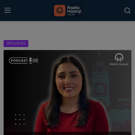
Login
Register
INTEVIEWS
Home
Punjabi Podcast
Kitaab Kahani
Gallery
Sponsors
Matrimonial
Event