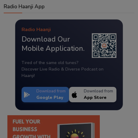
Radio Haanji App
Radio Haanji
Download Our
Mobile Application.
Tired of the same old tunes?
Discover Live Radio & Diverse Podcast on
Haanji!
Download from
Download from
Google Play
App Store