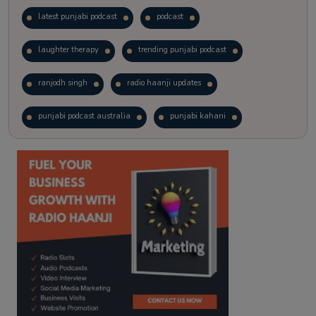
latest punjabi podcast
podcast
laughter therapy
trending punjabi podcast
ranjodh singh
radio haanji updates
punjabi podcast australia
punjabi kahani
kitaab kahani
punjabi story