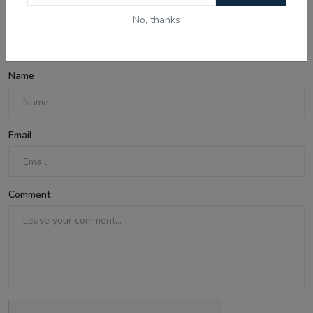
No, thanks
Comments
Name
Email
Comment