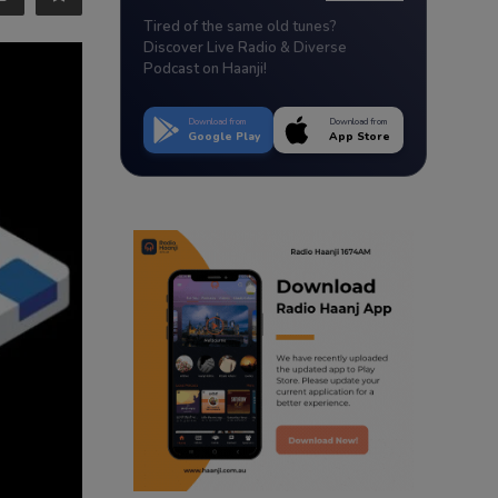
Tired of the same old tunes?
Discover Live Radio & Diverse
Podcast on Haanji!
Download from
Download from
Google Play
App Store