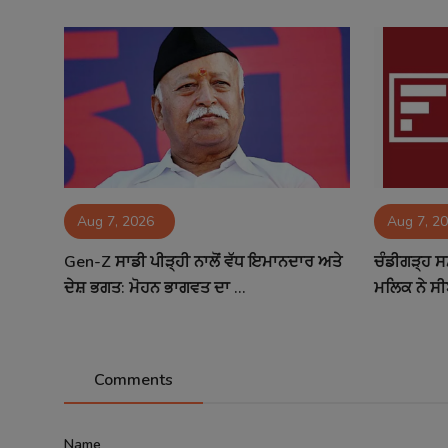
Aug 7, 2026
Aug 7, 2
Gen-Z ਸਾਡੀ ਪੀੜ੍ਹੀ ਨਾਲੋਂ ਵੱਧ ਇਮਾਨਦਾਰ ਅਤੇ
ਚੰਡੀਗੜ੍ਹ ਸ
ਦੇਸ਼ ਭਗਤ: ਮੋਹਨ ਭਾਗਵਤ ਦਾ ...
ਮਲਿਕ ਨੇ ਸੀ
Comments
Name