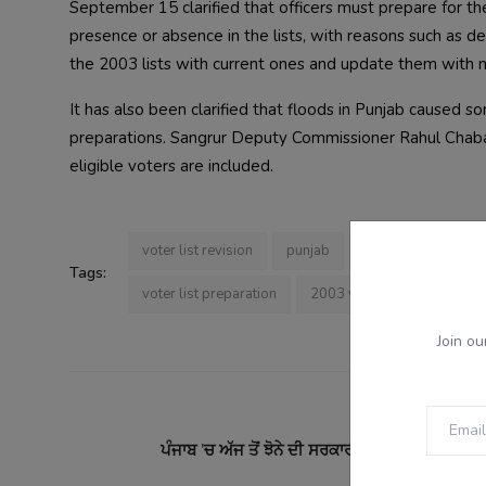
September 15 clarified that officers must prepare for th
presence or absence in the lists, with reasons such as 
the 2003 lists with current ones and update them with 
It has also been clarified that floods in Punjab caused 
preparations. Sangrur Deputy Commissioner Rahul Chaba st
eligible voters are included.
voter list revision
punjab
special intensive r
Tags:
voter list preparation
2003 voter list
flood d
Join ou
PREVI
ਪੰਜਾਬ ’ਚ ਅੱਜ ਤੋਂ ਝੋਨੇ ਦੀ ਸਰਕਾਰੀ ਖ਼ਰੀਦ, ਨਮੀ ਰਹੇਗੀ ਵ