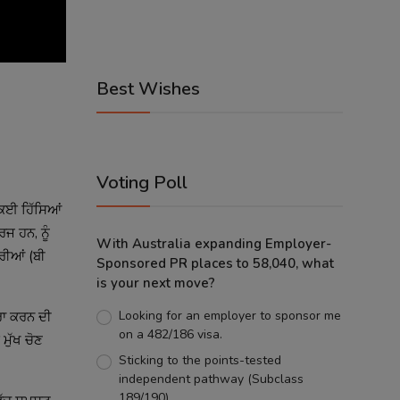
Best Wishes
Voting Poll
 ਕਈ ਹਿੱਸਿਆਂ
ਰਜ ਹਨ, ਨੂੰ
With Australia expanding Employer-
ਰੀਆਂ (ਬੀ
Sponsored PR places to 58,040, what
is your next move?
Looking for an employer to sponsor me
ਰਾ ਕਰਨ ਦੀ
on a 482/186 visa.
ਮੁੱਖ ਚੋਣ
Sticking to the points-tested
independent pathway (Subclass
189/190).