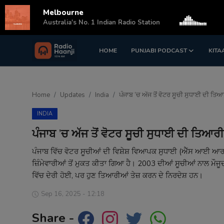
Melbourne
s
Australia's No. 1 Indian Radio Station
HOME
PUNJABI PODCAST
KITA
Login
Register
Home
Home
Updates
India
ਪੰਜਾਬ ’ਚ ਅੱਜ ਤੋਂ ਵੋਟਰ ਸੂਚੀ ਸੁਧਾਈ ਦੀ ਤਿਆਰ
Punjabi Podcast
INDIA
Kitaab Kahani
ਪੰਜਾਬ ’ਚ ਅੱਜ ਤੋਂ ਵੋਟਰ ਸੂਚੀ ਸੁਧਾਈ ਦੀ ਤਿਆਰੀ,
Gallery
ਪੰਜਾਬ ਵਿੱਚ ਵੋਟਰ ਸੂਚੀਆਂ ਦੀ ਵਿਸ਼ੇਸ਼ ਵਿਆਪਕ ਸੁਧਾਈ (ਐੱਸ ਆਈ ਆਰ) ਦੀ
ਜ਼ਿੰਮੇਵਾਰੀਆਂ ਤੋਂ ਮੁਕਤ ਕੀਤਾ ਗਿਆ ਹੈ। 2003 ਦੀਆਂ ਸੂਚੀਆਂ ਨਾਲ ਮੌਜੂ
Sponsors
ਵਿੱਚ ਦੇਰੀ ਹੋਈ, ਪਰ ਹੁਣ ਤਿਆਰੀਆਂ ਤੇਜ਼ ਕਰਨ ਦੇ ਨਿਰਦੇਸ਼ ਹਨ।
Matrimonial
Sep 16, 2025 - 12:18
Share -
Event