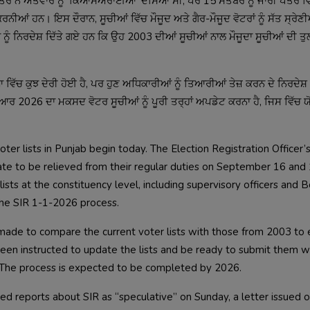
ਦਫਤਰ ਨੇ ਐਤਵਾਰ ਨੂੰ ‘ਕਿਆਸਅਰਾਈਆਂ’ ਦੱਸਿਆ ਸੀ, ਪਰ 15 ਸਤੰਬਰ ਨੂੰ ਜਾਰੀ ਪੱਤਰ 
 ਹਨ। ਇਸ ਦੌਰਾਨ, ਸੂਚੀਆਂ ਵਿੱਚ ਮੌਜੂਦ ਅਤੇ ਗੈਰ-ਮੌਜੂਦ ਵੋਟਰਾਂ ਨੂੰ ਸੱਤ ਸ੍ਰੇਣੀ
ਆਂ ਨੂੰ ਨਿਰਦੇਸ਼ ਦਿੱਤੇ ਗਏ ਹਨ ਕਿ ਉਹ 2003 ਦੀਆਂ ਸੂਚੀਆਂ ਨਾਲ ਮੌਜੂਦਾ ਸੂਚੀਆਂ ਦੀ ਤ
ਿੱਚ ਕੁਝ ਦੇਰੀ ਹੋਈ ਹੈ, ਪਰ ਹੁਣ ਅਧਿਕਾਰੀਆਂ ਨੂੰ ਤਿਆਰੀਆਂ ਤੇਜ਼ ਕਰਨ ਦੇ ਨਿਰਦੇਸ਼ 
2026 ਦਾ ਮਕਸਦ ਵੋਟਰ ਸੂਚੀਆਂ ਨੂੰ ਪੂਰੀ ਤਰ੍ਹਾਂ ਅਪਡੇਟ ਕਰਨਾ ਹੈ, ਜਿਸ ਵਿੱਚ ਯੋਗ 
oter lists in Punjab begin today. The Election Registration Officer’s
tate to be relieved from their regular duties on September 16 and
lists at the constituency level, including supervisory officers and
 the SIR 1-1-2026 process.
 made to compare the current voter lists with those from 2003 to 
 been instructed to update the lists and be ready to submit them 
e. The process is expected to be completed by 2026.
led reports about SIR as “speculative” on Sunday, a letter issued 