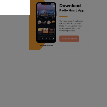
ranjodh singh
punjabi podcast australia
radio haanji updates
punjabi kahani
kitaab kahani
punjabi story