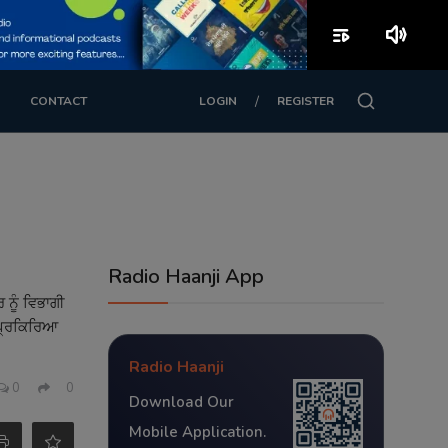
playlist_play
volume_up
/
CONTACT
LOGIN
REGISTER
Radio Haanji App
ਨੂੰ ਵਿਭਾਗੀ
ਨ ਪ੍ਰਕਿਰਿਆ
Radio Haanji
0
0
Download Our
Mobile Application.