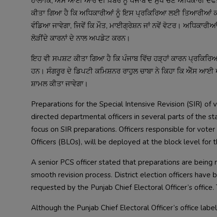
ਹਾਲਾਂਕਿ, ਐੱਸ ਆਈ ਆਰ ਦੀ ਖ਼ਬਰ ਨੂੰ ਪੰਜਾਬ ਦੇ ਮੁੱਖ ਚੋਣ ਅਧਿਕਾਰੀ 
ਕੀਤਾ ਗਿਆ ਹੈ ਕਿ ਅਧਿਕਾਰੀਆਂ ਨੂੰ ਇਸ ਪ੍ਰਕਿਰਿਆ ਲਈ ਤਿਆਰੀਆਂ ਕਰਨੀਆਂ
ਵੰਡਿਆ ਜਾਵੇਗਾ, ਜਿਵੇਂ ਕਿ ਮੌਤ, ਮਾਈਗ੍ਰੇਸ਼ਨ ਜਾਂ ਨਵੇਂ ਵੋਟਰ। ਅਧਿਕਾਰੀ
ਲੋੜੀਂਦੇ ਕਾਰਨਾਂ ਦੇ ਨਾਲ ਅਪਡੇਟ ਕਰਨ।
ਇਹ ਵੀ ਸਪਸ਼ਟ ਕੀਤਾ ਗਿਆ ਹੈ ਕਿ ਪੰਜਾਬ ਵਿੱਚ ਹੜ੍ਹਾਂ ਕਾਰਨ ਪ੍ਰਕਿਰਿਆ ਵ
ਹਨ। ਸੰਗਰੂਰ ਦੇ ਡਿਪਟੀ ਕਮਿਸ਼ਨਰ ਰਾਹੁਲ ਚਾਬਾ ਨੇ ਕਿਹਾ ਕਿ ਐੱਸ ਆਈ ਆਰ 
ਸ਼ਾਮਲ ਕੀਤਾ ਜਾਵੇਗਾ।
Preparations for the Special Intensive Revision (SIR) of v
directed departmental officers in several parts of the s
focus on SIR preparations. Officers responsible for voter 
Officers (BLOs), will be deployed at the block level for
A senior PCS officer stated that preparations are being
smooth revision process. District election officers have
requested by the Punjab Chief Electoral Officer’s offic
Although the Punjab Chief Electoral Officer’s office labe