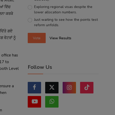
ਵਿੱਚ ਸਪਸ਼ਟ
Exploring regional visas despite the
ਆਂ ਵਿੱਚ
lower allocation numbers.
ੁਲਨਾ ਕਰਕੇ
Just waiting to see how the points test
reform unfolds.
ਦਿੱਤੇ ਗਏ
ਵੋਟਰਾਂ ਨੂੰ
Vote
View Results
 office has
 17 to
Follow Us
 Booth Level
ensure a
when
on