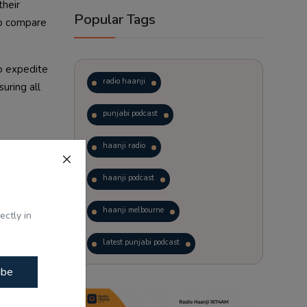
their
Popular Tags
to compare
to expedite
radio haanji
uring all
punjabi podcast
haanji radio
haanji podcast
haanji melbourne
ectly in
latest punjabi podcast
ibe
podcast
laughter therapy
ਭਾਗਵਤ ਦਾ
trending punjabi podcast