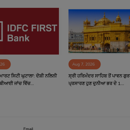
026
Aug 7, 2026
ਮਾਰਟ ਸਿਟੀ ਘੁਟਾਲਾ: ਦੋਸ਼ੀ ਨਲਿਨੀ
ਸ੍ਰੀ ਹਰਿਮੰਦਰ ਸਾਹਿਬ ਤੋਂ ਪਾਵਨ ਗੁ
ਬੀਆਈ ਜਾਂਚ ਵਿੱਚ...
ਪ੍ਰਸਾਰਣ ਹੁਣ ਦੁਨੀਆ ਭਰ ਦੇ 1...
Email