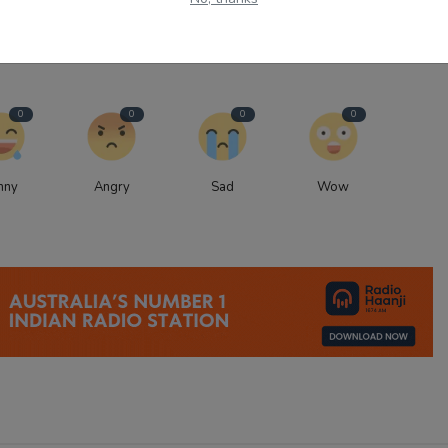
0
0
0
0
nny
Angry
Sad
Wow