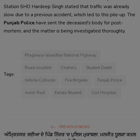
Station SHO Hardeep Singh stated that traffic was already
slow due to a previous accident, which led to this pile-up. The
Punjab Police
have sent the deceased's body for post-
mortem, and the matter is being investigated thoroughly.
Phagwara-Jalandhar National Highway
Road Accident
Chaheru
Student Death
Tags:
Vehicle Collision
Fire Brigade
Punjab Police
Asmir Rauf
Kerala Student
Civil Hospital.
PREVIOUS NEWS
ਅੰਮ੍ਰਿਤਸਰ: ਰਈਆ ਦੇ ਪਿੰਡ ਨਿੱਜਰ 'ਚ ਪੁਲਿਸ ਮੁਕਾਬਲਾ, ਮਨਜੀਤ ਧੂਲਕਾ ਕਤਲ