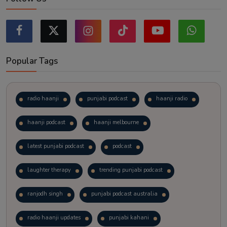
Popular Tags
radio haanji
punjabi podcast
haanji radio
haanji podcast
haanji melbourne
latest punjabi podcast
podcast
laughter therapy
trending punjabi podcast
ranjodh singh
punjabi podcast australia
radio haanji updates
punjabi kahani