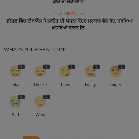
ਕਾਂਡ ਦਾ ਲੋੜੀਂਦਾ ਗ...
NEXT NEWS
ਡੀਜ਼ਲ ਵਿੱਚ ਈਥਾਨੌਲ ਮਿਲਾਉਣ ਦੀ ਯੋਜਨਾ ਕੇਂਦਰ ਸਰਕਾਰ ਵੱਲੋਂ ਰੱਦ, ਸੁਰੱਖਿਆ
ਖ਼ਤਰਿਆਂ ਕਾਰਨ ਲਿ...
WHAT'S YOUR REACTION?
0
0
0
0
0
Like
Dislike
Love
Funny
Angry
0
0
Sad
Wow