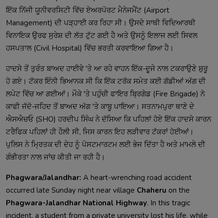
ਇੱਕ ਨਿੱਜੀ ਯੂਨੀਵਰਸਿਟੀ ਵਿੱਚ ਏਅਰਪੋਰਟ ਮੈਨੇਜਮੈਂਟ (Airport
Management) ਦੀ ਪੜ੍ਹਾਈ ਕਰ ਰਿਹਾ ਸੀ। ਉਸਦੇ ਸਾਥੀ ਵਿਦਿਆਰਥੀ
ਵਿਨਾਇਕ ਉਰਫ ਸੁਰੇਸ਼ ਦੀ ਲੱਤ ਟੁੱਟ ਗਈ ਹੈ ਅਤੇ ਉਸਨੂੰ ਇਲਾਜ ਲਈ ਸਿਵਲ
ਹਸਪਤਾਲ (Civil Hospital) ਵਿੱਚ ਭਰਤੀ ਕਰਵਾਇਆ ਗਿਆ ਹੈ।
ਹਾਦਸੇ ਤੋਂ ਤੁਰੰਤ ਬਾਅਦ ਹਾਈਵੇ 'ਤੇ ਆ ਰਹੇ ਵਾਹਨ ਇੱਕ-ਦੂਜੇ ਨਾਲ ਟਕਰਾਉਣੇ ਸ਼ੁਰੂ
ਹੋ ਗਏ। ਟੱਕਰ ਇੰਨੀ ਭਿਆਨਕ ਸੀ ਕਿ ਇੱਕ ਟਰੱਕ ਸਮੇਤ ਕਈ ਗੱਡੀਆਂ ਅੱਗ ਦੀ
ਲਪੇਟ ਵਿੱਚ ਆ ਗਈਆਂ। ਮੌਕੇ 'ਤੇ ਪਹੁੰਚੀ ਫਾਇਰ ਬ੍ਰਿਗੇਡ (Fire Brigade) ਨੇ
ਕਾਫੀ ਜੱਦੋ-ਜਹਿਦ ਤੋਂ ਬਾਅਦ ਅੱਗ 'ਤੇ ਕਾਬੂ ਪਾਇਆ। ਸਤਨਾਮਪੁਰਾ ਥਾਣੇ ਦੇ
ਐਸਐਚਓ (SHO) ਹਰਦੀਪ ਸਿੰਘ ਨੇ ਦੱਸਿਆ ਕਿ ਪਹਿਲਾਂ ਹੋਏ ਇੱਕ ਹਾਦਸੇ ਕਾਰਨ
ਟਰੈਫਿਕ ਪਹਿਲਾਂ ਹੀ ਹੌਲੀ ਸੀ, ਜਿਸ ਕਾਰਨ ਇਹ ਲੜੀਵਾਰ ਟੱਕਰਾਂ ਹੋਈਆਂ।
ਪੁਲਿਸ ਨੇ ਮ੍ਰਿਤਕ ਦੀ ਦੇਹ ਨੂੰ ਪੋਸਟਮਾਰਟਮ ਲਈ ਭੇਜ ਦਿੱਤਾ ਹੈ ਅਤੇ ਮਾਮਲੇ ਦੀ
ਗੰਭੀਰਤਾ ਨਾਲ ਜਾਂਚ ਕੀਤੀ ਜਾ ਰਹੀ ਹੈ।
Phagwara/Jalandhar:
A heart-wrenching road accident
occurred late Sunday night near village
Chaheru
on the
Phagwara-Jalandhar National Highway
. In this tragic
incident, a student from a private university lost his life, while