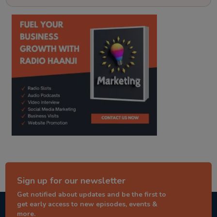
kitaab kahani
punjabi story
Sign up for our newsletter
Get notified about updates and be the first to
get early access to new episodes, events &
more.