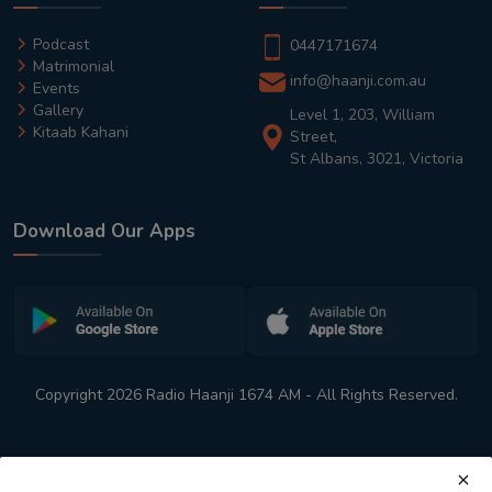
Podcast
0447171674
Matrimonial
info@haanji.com.au
Events
Gallery
Level 1, 203, William
Kitaab Kahani
Street,
St Albans, 3021, Victoria
Download Our Apps
Copyright 2026 Radio Haanji 1674 AM - All Rights Reserved.