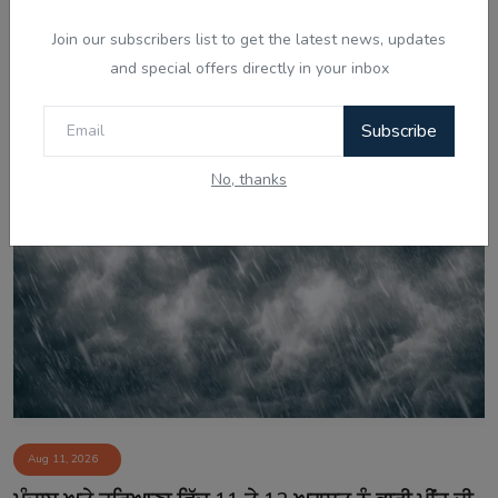
Join our subscribers list to get the latest news, updates
and special offers directly in your inbox
Aug 11, 2026
ਸੀਐੱਮ ਮਾਨ ਨੂੰ 'ਫ਼ਖ਼ਰ-ਏ-ਕੌਮ' ਦੇਣ ਦੀ ਮੰਗ 'ਤੇ ਅਕਾਲੀ ਦਲ ਦੀ
Subscribe
ਤਿੱਖੀ ਪ੍ਰ...
No, thanks
Aug 11, 2026