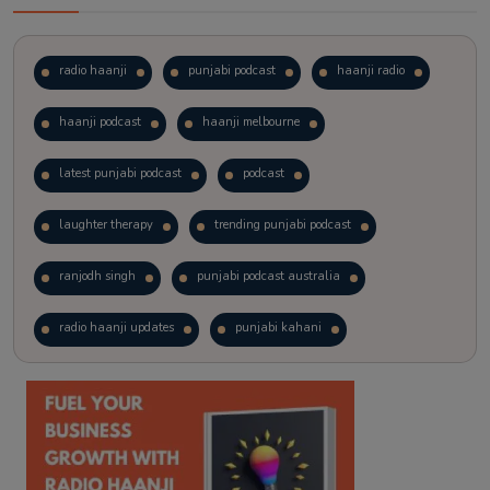
radio haanji
punjabi podcast
haanji radio
haanji podcast
haanji melbourne
latest punjabi podcast
podcast
laughter therapy
trending punjabi podcast
ranjodh singh
punjabi podcast australia
radio haanji updates
punjabi kahani
kitaab kahani
punjabi story