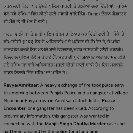
ਕਰਨ ਲਈ ਕਿਹਾ, ਪਰ ਉਸਨੇ ਪੁਲਿਸ ਪਾਰਟੀ 'ਤੇ ਗੋਲੀਆਂ ਚਲਾ ਦਿੱਤੀਆਂ। ਪੁਲਿਸ
ਵੱਲੋਂ ਸਵੈ-ਰੱਖਿਆ ਵਿੱਚ ਕੀਤੀ ਗਈ ਜਵਾਬੀ ਫਾਇਰਿੰਗ (Firing) ਦੌਰਾਨ ਗੈਂਗਸਟਰ
ਦੀ ਮੌਕੇ 'ਤੇ ਹੀ ਮੌਤ ਹੋ ਗਈ।
ਘਟਨਾ ਵਾਲੀ ਥਾਂ 'ਤੇ ਭਾਰੀ ਪੁਲਿਸ ਫੋਰਸ ਤਾਇਨਾਤ ਕਰ ਦਿੱਤੀ ਗਈ ਹੈ। ਮੌਕੇ 'ਤੇ
ਡੀਆਈਜੀ (DIG) ਰੈਂਕ ਦੇ ਅਧਿਕਾਰੀਆਂ ਦੇ ਪਹੁੰਚਣ ਦੀ ਉਮੀਦ ਹੈ, ਜੋ ਪ੍ਰੈਸ
ਕਾਨਫਰੰਸ ਕਰਕੇ ਇਸ ਮਾਮਲੇ ਬਾਰੇ ਵਿਸਥਾਰਪੂਰਵਕ ਜਾਣਕਾਰੀ ਸਾਂਝੀ ਕਰਨਗੇ।
ਫਿਲਹਾਲ ਪੁਲਿਸ ਵੱਲੋਂ ਮਾਰੇ ਗਏ ਗੈਂਗਸਟਰ ਦੀ ਪੂਰੀ ਸ਼ਨਾਖਤ ਅਤੇ ਬਰਾਮਦ ਕੀਤੇ
ਗਏ ਹਥਿਆਰਾਂ ਬਾਰੇ ਅਧਿਕਾਰਤ ਪੁਸ਼ਟੀ ਕੀਤੀ ਜਾਣੀ ਬਾਕੀ ਹੈ। ਇਸ ਮੁਕਾਬਲੇ
ਕਾਰਨ ਇਲਾਕੇ ਵਿੱਚ ਸਹਿਮ ਦਾ ਮਾਹੌਲ ਹੈ।
Rayya/Amritsar:
A heavy exchange of fire took place early
this morning between Punjab Police and a gangster at village
Nijjar near Rayya town in Amritsar district. In this
Police
Encounter
, one gangster has been killed. According to
preliminary information, this gangster was wanted in
connection with the
Manjit Singh Dhulka Murder
case and
had been pursued by the police for a long time.