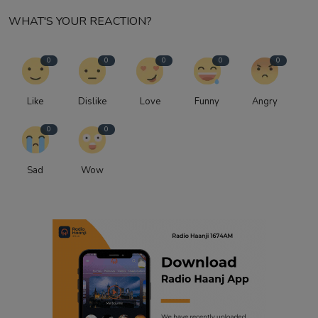
WHAT'S YOUR REACTION?
0
0
0
0
0
Like
Dislike
Love
Funny
Angry
0
0
Sad
Wow