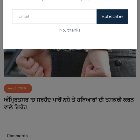
Subscribe
No, thanks
Aug 8, 2026
ਅੰਮ੍ਰਿਤਸਰ 'ਚ ਸਰਹੱਦ ਪਾਰੋਂ ਨਸ਼ੇ ਤੇ ਹਥਿਆਰਾਂ ਦੀ ਤਸਕਰੀ ਕਰਨ
ਵਾਲੇ ਗਿਰੋਹ...
Comments