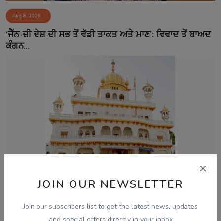
Aug 8, 2026
‘ਜੈੱਨ-ਜ਼ੀ ਦੇਸ਼ ਦੀ ਸਭ ਤੋਂ ਵੱਡੀ ਤਾਕਤ ਅਤੇ ਮਾਣ’: ਵਿਵਾਦ ਤੋਂ ਬਾਅਦ
ਕੰਗਨ...
JOIN OUR NEWSLETTER
Aug 8, 2026
ਅਕਾਲ ਤਖ਼ਤ ਵੱਲੋਂ ਬਣਾਏ ਪੈਨਲ ਨੇ ਪੰਜਾਬ ਸਰਕਾਰ ਨਾਲ ਅੱਗੇ
Join our subscribers list to get the latest news, updates
ਗੱਲਬਾਤ ਕਰਨ ਤੋਂ...
and special offers directly in your inbox