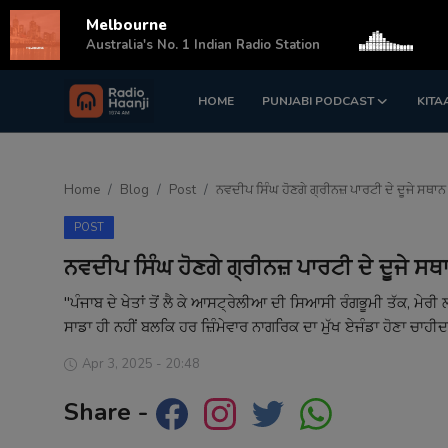
Melbourne
s
Australia's No. 1 Indian Radio Station
HOME
PUNJABI PODCAST
KITA
Login
Register
Home
Home
Blog
Post
ਨਵਦੀਪ ਸਿੰਘ ਹੋਣਗੇ ਗ੍ਰੀਨਜ਼ ਪਾਰਟੀ ਦੇ ਦੂਜੇ ਸਥਾ
Punjabi Podcast
POST
Kitaab Kahani
ਨਵਦੀਪ ਸਿੰਘ ਹੋਣਗੇ ਗ੍ਰੀਨਜ਼ ਪਾਰਟੀ ਦੇ ਦੂਜੇ ਸਥ
Gallery
"ਪੰਜਾਬ ਦੇ ਖੇਤਾਂ ਤੋਂ ਲੈ ਕੇ ਆਸਟ੍ਰੇਲੀਆ ਦੀ ਸਿਆਸੀ ਰੰਗਭੂਮੀ ਤੱਕ, ਮੇਰੀ ਲ
ਸਾਡਾ ਹੀ ਨਹੀਂ ਬਲਕਿ ਹਰ ਜ਼ਿੰਮੇਵਾਰ ਨਾਗਰਿਕ ਦਾ ਮੁੱਖ ਏਜੰਡਾ ਹੋਣਾ ਚਾਹੀ
Sponsors
Apr 3, 2025 - 20:48
Matrimonial
Share -
Event