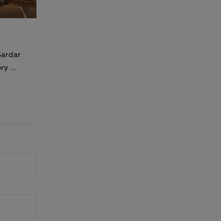
Sardar
y ...