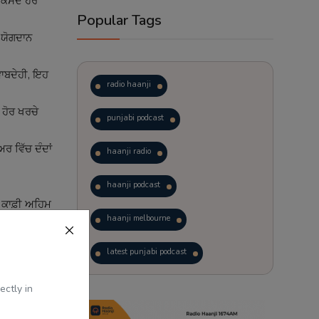
ਾ ਮਕਸਦ ਹਰ
Popular Tags
ਾ ਯੋਗਦਾਨ
ਜਵਾਬਦੇਹੀ, ਇਹ
radio haanji
 ਹੋਰ ਖਰਚੇ
punjabi podcast
ਅਰ ਵਿੱਚ ਦੰਦਾਂ
haanji radio
haanji podcast
ੋਂ ਕਾਫ਼ੀ ਅਹਿਮ
haanji melbourne
 ਕਰਨ ਦੇ ਯੋਗ
latest punjabi podcast
podcast
laughter therapy
ectly in
trending punjabi podcast