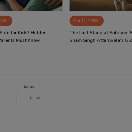
2026
Feb 11, 2026
 Safe for Kids? Hidden
The Last Stand at Sobraon: 
Parents Must Know
Sham Singh Attariwala's Glor
Email