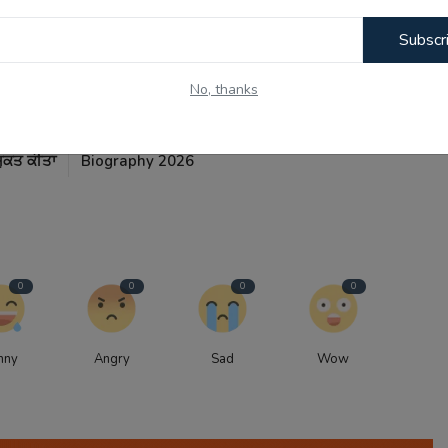
Subscr
No, thanks
OUS BLOG
NEXT BLOG
ਨਰਲ (ਏਜੀ)
Ishan Kishan: From Patna Streets to India's Pocket
ੁਕਤ ਕੀਤਾ
Biography 2026
0
0
0
0
nny
Angry
Sad
Wow