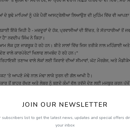
ਂ 'ਤੇ ਜ਼ੁਲਮ ਦਾ ਸਵਾਲ ਹੋਵੇ, ਜਾਂ ਪ੍ਰਵਾਸ ਦੌਰਾਨ ਵਿਛੜੇ ਪਰਿਵਾਰਾਂ ਦੀ ਵਿਥਾ, ਮੇਰ
ਆਂ ਦੇ ਬੁਢੇ ਮਾਪਿਆਂ ਨੂੰ ਪੱਕੇ ਪੈਰੀਂ ਆਸਟ੍ਰੇਲੀਆ ਲਿਆਉਣ ਦੀ ਮੁਹਿੰਮ ਵਿੱਚ ਵੀ ਆਪਣ
ੜਾਈ ਇੱਕੋ ਜਿਹੀ ਹੈ - ਮਜ਼ਦੂਰਾਂ ਦੇ ਹੱਕ, ਪ੍ਰਵਾਸੀਆਂ ਦੀ ਇੱਜ਼ਤ, ਤੇ ਸੱਤਾਧਾਰੀਆਂ ਤੋਂ 
ਦਾ ਹੈ" ਨਵਦੀਪ ਸਿੰਘ ਨੇ ਕਿਹਾ।
ਆਮ ਲੋਕ ਹੁਣ ਜਾਗਰੂਕ ਹੋ ਰਹੇ ਹਨ। ਬੀਤੇ ਸਾਲਾਂ ਵਿੱਚ ਜਿਸ ਤਰੀਕੇ ਨਾਲ ਮਹਿੰਗਾਈ ਅਤੇ
ੇਣ ਵਾਲੇ ਕਾਰਪੋਰੇਟਾਂ ਖਿਲਾਫ ਲਾਮਬੰਦ ਹੋ ਰਹੇ ਹਨ।"
ਂ, ਰਿਹਾਇਸ਼ੀ ਤਣਾਅ ਵਾਲੇ ਲੋਕਾਂ ਲਈ ਕਿਰਾਏ ਦੀਆਂ ਸੀਮਾਵਾਂ, ਘੱਟ ਮੌਰਗੇਜ, ਅਤੇ ਮੈਡੀਕੇ
ਕਟ 'ਤੇ ਆਪਣੇ ਮੋਢੇ ਨਾਲ਼ ਮੋਢਾ ਲਾਕੇ ਤੁਰਨ ਦੀ ਗੱਲ ਆਖੀ ਹੈ।
ਕਾਰ ਤੋਂ ਬਾਹਰ ਰੱਖਣ ਅਤੇ ਲੇਬਰ ਨੂੰ ਬਣਦੇ ਕੰਮਾਂ ਵੱਲ ਤਵੱਜੋ ਦੇਣ ਲਈ ਮਜਬੂਰ ਕਰਨ ਪੱਖ
 ਮਾਨਸਿਕ ਸਿਹਤ ਪ੍ਰਦਾਨ ਕਰਨ ਅਤੇ ਰਿਹਾਇਸ਼ ਅਤੇ ਜਲਵਾਯੂ ਸੰਕਟ 'ਤੇ ਬਣਦੀ ਕਾਰਵਾਈ
JOIN OUR NEWSLETTER
r subscribers list to get the latest news, updates and special offers dir
your inbox
jabi podcast