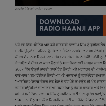
ਨਵਦੀਪ ਸਿੰਘ ਅਤੇ ਲਾਰੀਸਾ ਵਾਟਰਸ
ਪੇਸ਼ੇ ਵਜੋਂ ਇੱਕ ਮਕੈਨਿਕ ਅਤੇ ਛੋਟੇ ਕਾਰੋਬਾਰੀ ਨਵਦੀਪ ਸਿੰਘ ਨੂੰ ਕੁਈਨਜ਼
ਜਦਕਿ ਉਨ੍ਹਾਂ ਦੀ ਪਹਿਲੀ ਉਮੀਦਵਾਰ ਸੈਨੇਟਰ ਲਾਰੀਸਾ ਵਾਟਰਸ ਹੋਵੇਗੀ।
ਪੰਜਾਬ ਦੇ ਮਾਨਸਾ ਜ਼ਿਲ੍ਹੇ ਨਾਲ ਸਬੰਧਤ ਨਵਦੀਪ ਸਿੰਘ ਨੇ ਰੇਡੀਓ ਹਾਂਜੀ ਨੂੰ ਦੱਸ
ਦੇ ਜਿਉਣ ਦੇ ਪੱਧਰ ਦਾ ਫਰਕ ਉਨ੍ਹਾਂ ਨੂੰ ਸਦਾ ਸੋਚਣ ਲਈ ਮਜਬੂਰ ਕਰਦਾ ਰ
2007 ਵਿੱਚ ਉਨ੍ਹਾਂ ਭਾਰਤੀ ਕਾਰਪੋਰੇਟ ਨੌਕਰੀ ਅਤੇ ਮਹਾਂਨਗਰ ਦੀਆਂ ਘੁੰਮਣ
ਰਾਤੋ-ਰਾਤ ਖਤਮ ਹੁੰਦੀਆਂ ਨੌਕਰੀਆਂ ਅਤੇ ਮੁਲਾਜ਼ਮਾਂ ਨੂੰ ਕਾਰਪੋਰੇਟਾਂ
"ਆਰਥਿਕ ਮੰਦਵਾੜੇ ਦੌਰਾਨ ਲੋਕ ਬੈਂਕਾਂ ਦੇ ਵੱਧ ਪੈਸੇ ਕਮਾਉਣ ਦੀ ਖੇਡ ਕਾ
ਰਹੇ ਰਿਫਿਊਜੀਆਂ ਦੀਆਂ ਭਰੀਆਂ ਕਿਸ਼ਤੀਆਂ ਨੂੰ ਰੋਕ ਕੇ ਸਰਕਾਰ ਅਤੇ ਵ
ਅਜਿਹੇ ਸਮੇਂ ਦੌਰਾਨ ਨਵਦੀਪ ਸਿੰਘ ਨੂੰ ਗਰੀਨ ਪਾਰਟੀ ਦੇ ਆਗੂ ਬੋਬ ਬਰਾਉ
"ਜਿਸ ਦਿਨ ਮੈਨੂੰ ਪਤਾ ਲੱਗਾ ਕਿ ਗ੍ਰੀਨ ਪਾਰਟੀ ਕਾਰਪੋਰੇਟ ਡੋਨੇਸ਼ਨ ਨਹੀਂ ਲ