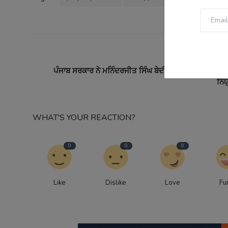
PREVI
ਪੰਜਾਬ ਸਰਕਾਰ ਨੇ ਮਨਿੰਦਰਜੀਤ ਸਿੰਘ ਬੇਦੀ ਨੂੰ ਨਵਾਂ ਐਡਵੋਕੇਟ ਜ
ਨਿਯ
WHAT'S YOUR REACTION?
0
0
0
Like
Dislike
Love
Fu