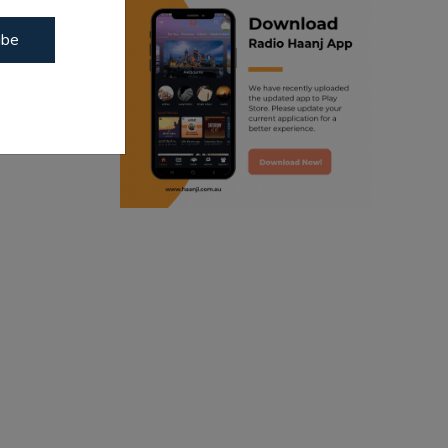
ibe
ranjodh singh
punjabi podcast australia
 Dynamo |
radio haanji updates
punjabi kahani
kitaab kahani
punjabi story