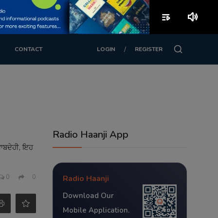
playlist_play
volume_up
/
CONTACT
LOGIN
REGISTER
Radio Haanji App
ਜਵਾਬਦੇਹੀ, ਇਹ
0
0
Radio Haanji
Download Our
Mobile Application.