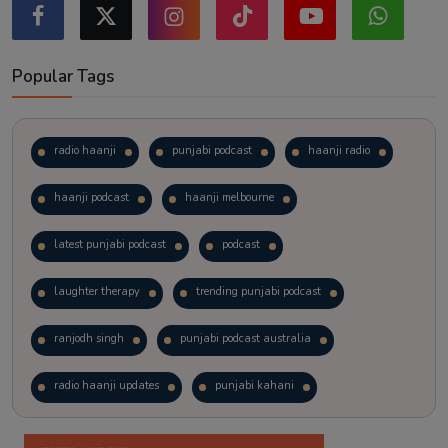
Popular Tags
radio haanji
punjabi podcast
haanji radio
haanji podcast
haanji melbourne
latest punjabi podcast
podcast
laughter therapy
trending punjabi podcast
ranjodh singh
punjabi podcast australia
radio haanji updates
punjabi kahani
kitaab kahani
punjabi story