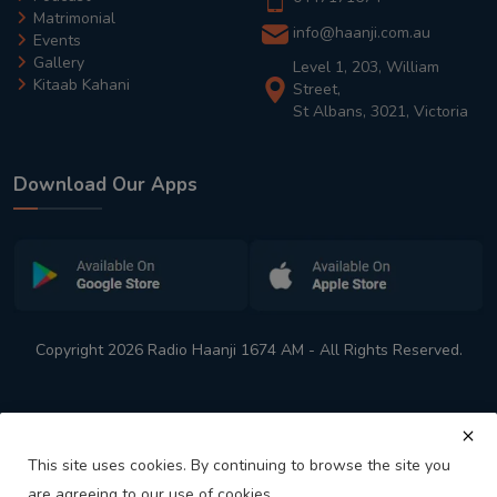
Matrimonial
info@haanji.com.au
Events
Gallery
Level 1, 203, William
Kitaab Kahani
Street,
St Albans, 3021, Victoria
Download Our Apps
Copyright 2026 Radio Haanji 1674 AM - All Rights Reserved.
This site uses cookies. By continuing to browse the site you
are agreeing to our use of cookies.