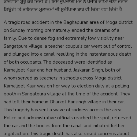
ਕਾਰਵਾਈ ਸ਼ੁਰੂ ਕਰ ਦਿੱਤੀ ਹੈ। ਇਸ ਦੁਖਦਾਈ ਮੌਤ ਨੇ ਪੰਜਾਬ ਦੀਆਂ ਚੋਣਾਂ ਦੌਰਾਨ
ਡਿਊਟੀ 'ਤੇ ਤਾਇਨਾਤ ਮੁਲਾਜ਼ਮਾਂ ਦੀ ਸੁਰੱਖਿਆ ਬਾਰੇ ਵੀ ਚਿੰਤਾ ਵਧਾ ਦਿੱਤੀ ਹੈ
A tragic road accident in the Baghapuran area of Moga district
on Sunday morning prematurely ended the dreams of a
family. Due to dense fog and extremely low visibility near
Sangatpura village, a teacher couple's car went out of control
and plunged into a canal, resulting in the instantaneous death
of both occupants. The deceased were identified as
Kamaljeet Kaur and her husband, Jaskaran Singh, both of
whom served as teachers in schools across Moga district.
Kamaljeet Kaur was on her way to election duty at a polling
booth in Sangatpura village at the time of the accident. They
had left their home in Dhurkot Ransingh village in their car.
This tragedy has sent a wave of sadness across the area.
Police and administrative officials reached the spot, retrieved
the car and the bodies from the canal, and initiated further
legal action. This tragic death has also raised concerns about