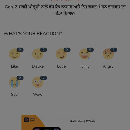
Gen-Z ਸਾਡੀ ਪੀੜ੍ਹੀ ਨਾਲੋਂ ਵੱਧ ਇਮਾਨਦਾਰ ਅਤੇ ਦੇਸ਼ ਭਗਤ: ਮੋਹਨ ਭਾਗਵਤ ਦਾ
ਵੱਡਾ ਬਿਆਨ
WHAT'S YOUR REACTION?
0
0
0
0
0
Like
Dislike
Love
Funny
Angry
0
0
Sad
Wow