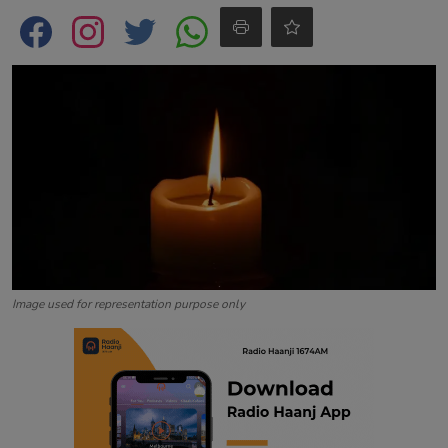
Contact
Image used for representation purpose only