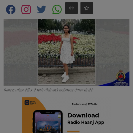
Contact
ਮਿਲਟਨ ਪੁਲਿਸ ਵੱਲੋਂ X ਤੇ ਸਾਂਝੀ ਕੀਤੀ ਗਈ ਹਰਸਿਮਰਤ ਰੰਧਾਵਾ ਦੀ ਫ਼ੋਟੋ