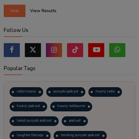
Vote
View Results
Follow Us
Popular Tags
radio haanji
punjabi podcast
haanji radio
haanji podcast
haanji melbourne
latest punjabi podcast
podcast
laughter therapy
trending punjabi podcast