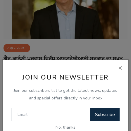
Aug 2, 2026
ਗੈਰ-ਕਾਨੂੰਨੀ ਪ੍ਰਵਾਸ ਵਿਰੁੱਧ ਆਸਟ੍ਰੇਲੀਆਈ ਸਰਕਾਰ ਦਾ ਸਖ਼ਤ
ਰੁੱਖ, ਨਵੇਂ ਨਿ...
JOIN OUR NEWSLETTER
Join our subscribers list to get the latest news, updates
and special offers directly in your inbox
Subscribe
No, thanks