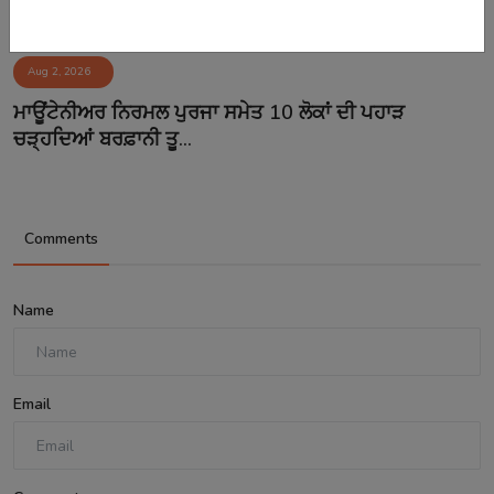
Aug 2, 2026
ਮਾਊਂਟੇਨੀਅਰ ਨਿਰਮਲ ਪੁਰਜਾ ਸਮੇਤ 10 ਲੋਕਾਂ ਦੀ ਪਹਾੜ
ਚੜ੍ਹਦਿਆਂ ਬਰਫ਼ਾਨੀ ਤੂ...
Comments
Name
Email