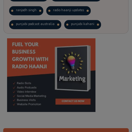
ranjodh singh
radio haanji updates
punjabi podcast australia
punjabi kahani
kitaab kahani
punjabi story