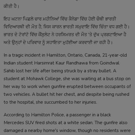
ਕੀਤੀ ਹੈ।​
ਇਹ ਘਟਨਾ ਪਿਛਲੇ ਚਾਰ ਮਹੀਨਿਆਂ ਵਿੱਚ ਕੈਨੇਡਾ ਵਿੱਚ ਹੋਈ ਚੌਥੀ ਭਾਰਤੀ
ਵਿਦਿਆਰਥੀ ਦੀ ਮੌਤ ਹੈ, ਜਿਸ ਕਾਰਨ ਭਾਰਤੀ ਸਮੁਦਾਇ ਵਿੱਚ ਚਿੰਤਾ ਵਧ ਗਈ ਹੈ।
ਭਾਰਤ ਦੇ ਟੋਰਾਂਟੋ ਵਿੱਚ ਕੌਂਸੁਲੇਟ ਨੇ ਹਰਸਿਮਰਤ ਦੀ ਮੌਤ 'ਤੇ ਦੁੱਖ ਪ੍ਰਗਟਾਇਆ ਹੈ
ਅਤੇ ਉਨ੍ਹਾਂ ਦੇ ਪਰਿਵਾਰ ਨੂੰ ਸਹਾਇਤਾ ਮੁਹੱਈਆ ਕਰਵਾਈ ਜਾ ਰਹੀ ਹੈ।​
In a tragic incident in Hamilton, Ontario, Canada, 21-year-old
Indian student Harsimrat Kaur Randhawa from Goindwal
Sahib lost her life after being struck by a stray bullet. A
student at Mohawk College, she was waiting at a bus stop on
her way to work when gunfire erupted between occupants of
two vehicles. A bullet hit her chest, and despite being rushed
to the hospital, she succumbed to her injuries.​
According to Hamilton Police, a passenger in a black
Mercedes SUV fired shots at a white sedan. The gunfire also
damaged a nearby home's window, though no residents were