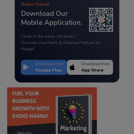
Radio Haanji
Download Our
Mobile Application.
Tired of the same old tunes?
Discover Live Radio & Diverse Podcast on
Haanji!
Download from
Download from
Google Play
App Store