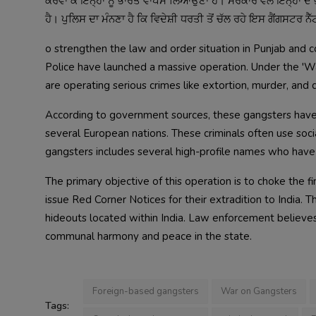
ਕਰਵਾ ਕੇ ਇਨ੍ਹਾਂ ਨੂੰ ਭਾਰਤ ਵਾਪਸ ਲਿਆਉਣਾ ਹੈ। ਸਰਕਾਰ ਵੱਲੋਂ ਇਨ੍ਹਾਂ ਦੇ
ਹੈ। ਪੁਲਿਸ ਦਾ ਮੰਨਣਾ ਹੈ ਕਿ ਵਿਦੇਸ਼ੀ ਧਰਤੀ ਤੋਂ ਚੱਲ ਰਹੇ ਇਸ ਗੈਂਗਸਟਰ ਨੈੱਟ
o strengthen the law and order situation in Punjab and 
Police have launched a massive operation. Under the 'W
are operating serious crimes like extortion, murder, and dr
According to government sources, these gangsters have 
several European nations. These criminals often use soci
gangsters includes several high-profile names who have 
The primary objective of this operation is to choke the fi
issue Red Corner Notices for their extradition to India. 
hideouts located within India. Law enforcement believes 
communal harmony and peace in the state.
Foreign-based gangsters
War on Gangsters
Tags: