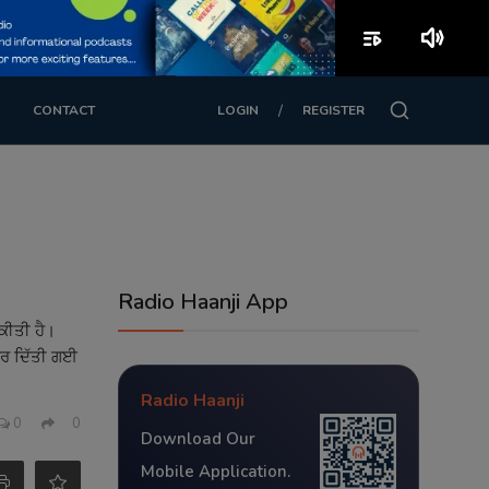
playlist_play
volume_up
/
CONTACT
LOGIN
REGISTER
Radio Haanji App
ਕੀਤੀ ਹੈ।
ਕਰ ਦਿੱਤੀ ਗਈ
Radio Haanji
0
0
Download Our
Mobile Application.