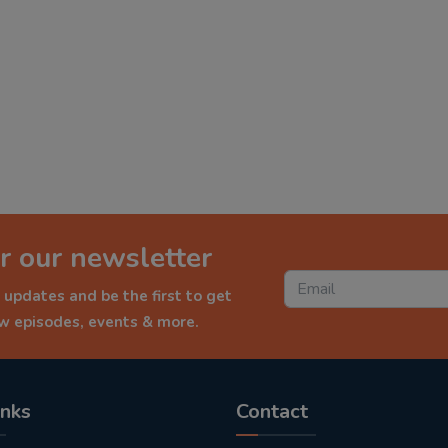
r our newsletter
 updates and be the first to get
ew episodes, events & more.
inks
Contact