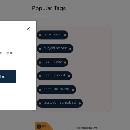
Popular Tags
radio haanji
ਭਾਗਵਤ ਦਾ
punjabi podcast
ectly in
haanji radio
haanji podcast
ibe
haanji melbourne
latest punjabi podcast
podcast
laughter therapy
trending punjabi podcast