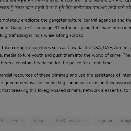
 ਭਾਰਤ ਵਿੱਚ ਮੌਜੂਦ ਸਾਥੀਆਂ ਅਤੇ ਉਨ੍ਹਾਂ ਦੇ ਟਿਕਾਣਿਆਂ 'ਤੇ ਵੀ ਲਗਾਤਾਰ ਛਾਪੇਮਾਰੀ ਕੀ
ਵਰਕ ਨੂੰ ਤੋੜਨਾ ਬਹੁਤ ਜ਼ਰੂਰੀ ਹੈ ਤਾਂ ਜੋ ਸੂਬੇ ਵਿੱਚ ਭਾਈਚਾਰਕ ਸਾਂਝ ਅਤੇ ਸ਼ਾਂਤੀ ਬਣੀ ਰਹ
completely eradicate the gangster culture, central agencies and th
ar on Gangsters' campaign, 61 notorious gangsters have been ide
ug trafficking in India while sitting abroad.
taken refuge in countries such as Canada, the USA, UAE, Armenia
al media to lure youth and push them into the world of crime. The 
been a constant headache for the police for a long time.
nancial resources of these criminals and use the assistance of Inte
The government is also conducting continuous raids on their associ
that breaking this foreign-based criminal network is essential to 
Punjab Police
Interpol
Red Corner Notice
extortion
drug t