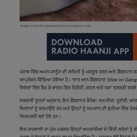
Image used for representation purpose only
ਪੰਜਾਬ ਵਿੱਚ ਅਮਨ-ਕਾਨੂੰਨ ਦੀ ਸਥਿਤੀ ਨੂੰ ਮਜ਼ਬੂਤ ਕਰਨ ਅਤੇ ਗੈਂਗਸਟਰ ਕਲ
ਆਪ੍ਰੇਸ਼ਨ ਵਿੱਢਿਆ ਹੋਇਆ ਹੈ। 'ਵਾਰ ਆਨ ਗੈਂਗਸਟਰ' (War on Gangste
ਵਿਦੇਸ਼ਾਂ ਵਿੱਚ ਬੈਠ ਕੇ ਭਾਰਤ ਵਿੱਚ ਫਿਰੌਤੀ, ਕਤਲ ਅਤੇ ਨਸ਼ਾ ਤਸਕਰੀ ਵਰਗੇ 
ਸਰਕਾਰੀ ਸੂਤਰਾਂ ਅਨੁਸਾਰ, ਇਹ ਗੈਂਗਸਟਰ ਕੈਨੇਡਾ, ਅਮਰੀਕਾ, ਯੂਏਈ, ਆਰ
ਨੌਜਵਾਨਾਂ ਨੂੰ ਭਰਮਾਉਂਦੇ ਹਨ ਅਤੇ ਉਨ੍ਹਾਂ ਨੂੰ ਅਪਰਾਧ ਦੀ ਦੁਨੀਆ ਵਿੱਚ ਧੱਕਦ
ਸਿਰਦਰਦੀ ਬਣੇ ਹੋਏ ਹਨ।
ਇਸ ਕਾਰਵਾਈ ਦਾ ਮੁੱਖ ਮਕਸਦ ਇਨ੍ਹਾਂ ਅਪਰਾਧੀਆਂ ਦੇ ਵਿੱਤੀ ਸਰੋਤਾਂ ਨੂੰ ਬ