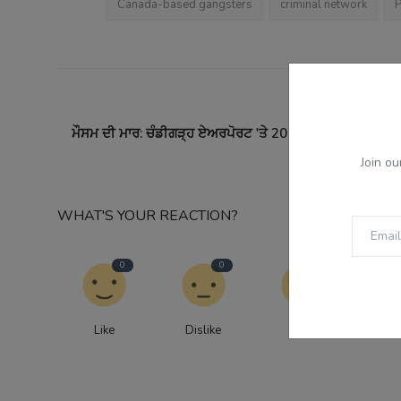
Canada-based gangsters
criminal network
P
PREVI
ਮੌਸਮ ਦੀ ਮਾਰ: ਚੰਡੀਗੜ੍ਹ ਏਅਰਪੋਰਟ 'ਤੇ 20 ਉਡਾਣਾਂ ਰੱਦ, ਧੁੰਦ ਅਤੇ 
ਹਵਾਈ 
Join ou
WHAT'S YOUR REACTION?
0
0
0
Like
Dislike
Love
Fu