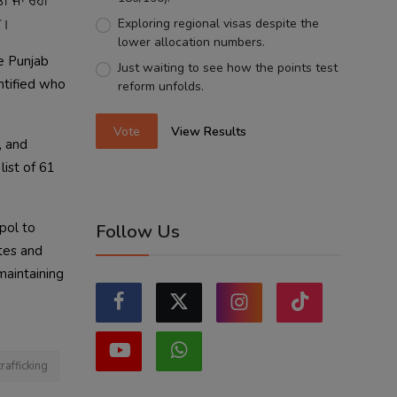
ਤੀ ਜਾ ਰਹੀ
Exploring regional visas despite the
ੇ।
lower allocation numbers.
e Punjab
Just waiting to see how the points test
ntified who
reform unfolds.
Vote
View Results
, and
list of 61
rpol to
Follow Us
ates and
maintaining
rafficking