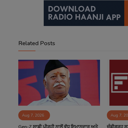
Related Posts
Aug 7, 2026
Aug 7, 2
Gen-Z ਸਾਡੀ ਪੀੜ੍ਹੀ ਨਾਲੋਂ ਵੱਧ ਇਮਾਨਦਾਰ ਅਤੇ
ਚੰਡੀਗੜ੍ਹ ਸ