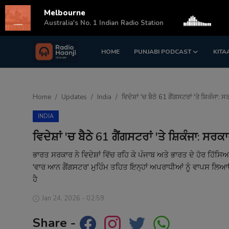
Melbourne
s
Australia's No. 1 Indian Radio Station
HOME
PUNJABI PODCAST
KITA
Login
Register
Home
Home
Updates
India
ਵਿਦੇਸ਼ਾਂ 'ਚ ਬੈਠੇ 61 ਗੈਂਗਸਟਰਾਂ 'ਤੇ ਸ਼ਿਕੰਜ
Punjabi Podcast
INDIA
Kitaab Kahani
ਵਿਦੇਸ਼ਾਂ 'ਚ ਬੈਠੇ 61 ਗੈਂਗਸਟਰਾਂ 'ਤੇ ਸ਼ਿਕੰਜਾ: 
Gallery
ਭਾਰਤ ਸਰਕਾਰ ਨੇ ਵਿਦੇਸ਼ਾਂ ਵਿੱਚ ਰਹਿ ਕੇ ਪੰਜਾਬ ਅਤੇ ਭਾਰਤ ਦੇ ਹੋਰ ਹਿ
'ਵਾਰ ਆਨ ਗੈਂਗਸਟਰ' ਮੁਹਿੰਮ ਤਹਿਤ ਇਨ੍ਹਾਂ ਅਪਰਾਧੀਆਂ ਨੂੰ ਵਾਪਸ ਲਿਆਉਣ
Sponsors
ਹੈ
Matrimonial
Jan 24, 2026 - 02:59
Share -
Event