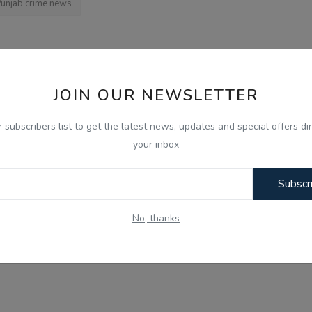
unjab crime news
OUS NEWS
NEXT NEWS
JOIN OUR NEWSLETTER
ਮੀਂਹ ਕਾਰਨ
Gen-Z ਸਾਡੀ ਪੀੜ੍ਹੀ ਨਾਲੋਂ ਵੱਧ ਇਮਾਨਦਾਰ ਅਤੇ ਦੇਸ਼ ਭਗਤ: ਮੋਹਨ 
ਸੇਵਾਵਾਂ...
ਵੱਡਾ ਬਿਆਨ
r subscribers list to get the latest news, updates and special offers dir
your inbox
Subscr
0
0
0
0
No, thanks
nny
Angry
Sad
Wow