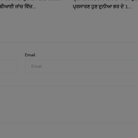
ਬੀਆਈ ਜਾਂਚ ਵਿੱਚ...
ਪ੍ਰਸਾਰਣ ਹੁਣ ਦੁਨੀਆ ਭਰ ਦੇ 1...
Email