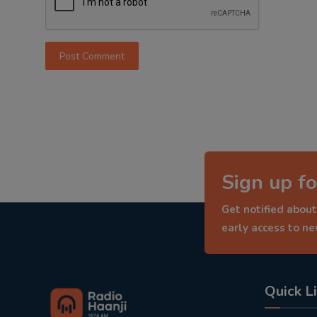
Post Comment
Sign up fo
Get notified about
early access to n
Quick L