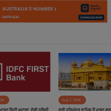
026
Aug 7, 2026
ਮਾਰਟ ਸਿਟੀ ਘੁਟਾਲਾ: ਦੋਸ਼ੀ ਨਲਿਨੀ
ਸ੍ਰੀ ਹਰਿਮੰਦਰ ਸਾਹਿਬ ਤੋਂ ਪਾਵਨ ਗੁ