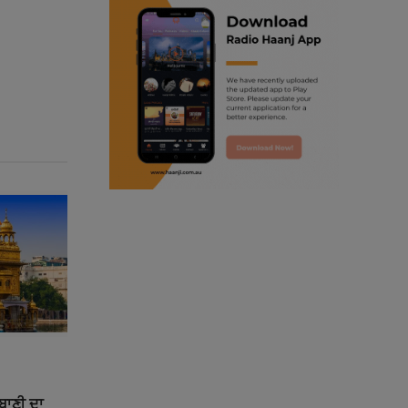
ranjodh singh
punjabi podcast australia
radio haanji updates
punjabi kahani
kitaab kahani
punjabi story
ਰਬਾਣੀ ਦਾ