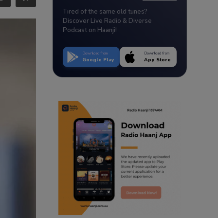
Tired of the same old tunes?
Discover Live Radio & Diverse
Podcast on Haanji!
Download from
Download from
Google Play
App Store