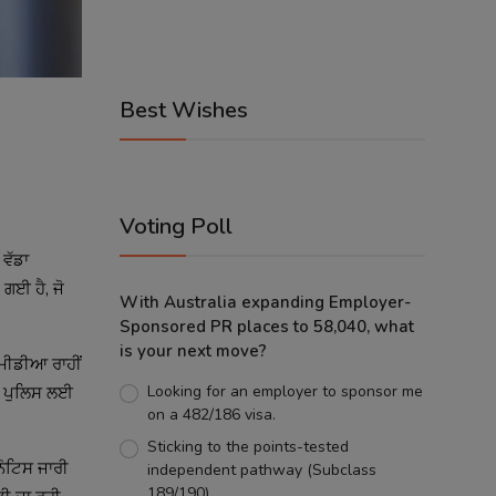
Best Wishes
Voting Poll
 ਵੱਡਾ
ਗਈ ਹੈ, ਜੋ
With Australia expanding Employer-
Sponsored PR places to 58,040, what
is your next move?
 ਮੀਡੀਆ ਰਾਹੀਂ
Looking for an employer to sponsor me
ਤੋਂ ਪੁਲਿਸ ਲਈ
on a 482/186 visa.
Sticking to the points-tested
ਨੋਟਿਸ ਜਾਰੀ
independent pathway (Subclass
189/190).