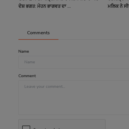
ਦੇਸ਼ ਭਗਤ: ਮੋਹਨ ਭਾਗਵਤ ਦਾ ...
ਮਲਿਕ ਨੇ ਸੀ
Comments
Name
Comment