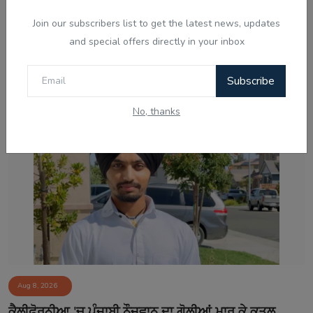
Join our subscribers list to get the latest news, updates
and special offers directly in your inbox
Aug 8, 2026
ਸ੍ਰੀਲੰਕਾ ਦੀਆਂ ਦੋ ਜੇਲ੍ਹਾਂ ਵਿੱਚ ਭੜਕੀ ਹਿੰਸਾ, 3 ਕੈਦੀਆਂ ਦੀ ਮੌਤ
Subscribe
ਅਤੇ 23...
No, thanks
Aug 8, 2026
ਕੈਲੀਫ਼ੋਰਨੀਆ 'ਚ ਪੰਜਾਬੀ ਨੌਜਵਾਨ ਦਾ ਗੋਲੀਆਂ ਮਾਰ ਕੇ ਕਤਲ,