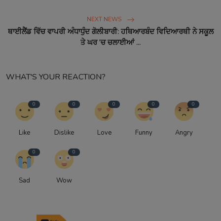
NEXT NEWS
ਥਾਈਲੈਂਡ ਵਿੱਚ ਵਾਪਰੀ ਅੰਧਾਧੁੰਦ ਗੋਲੀਬਾਰੀ: ਹਥਿਆਰਬੰਦ ਵਿਦਿਆਰਥੀ ਨੇ ਸਕੂਲ
ਤੇ ਘਰ 'ਚ ਚਲਾਈਆਂ ...
WHAT'S YOUR REACTION?
0
0
0
0
0
Like
Dislike
Love
Funny
Angry
0
0
Sad
Wow