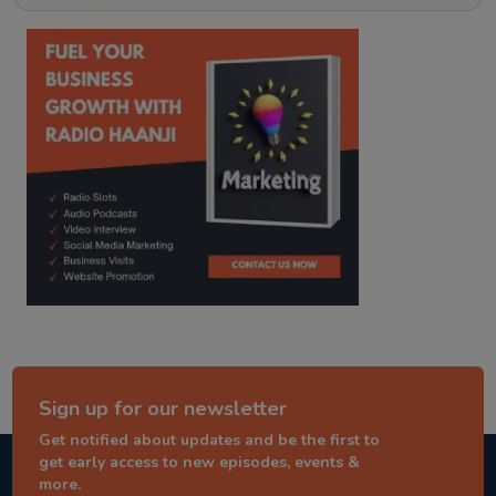
kitaab kahani
punjabi story
Sign up for our newsletter
Get notified about updates and be the first to
get early access to new episodes, events &
more.