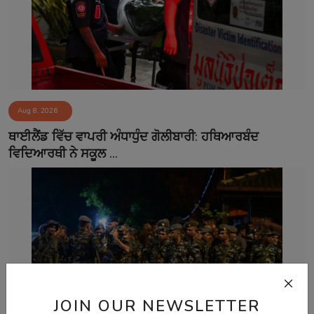
Aug 8, 2026
ਥਾਈਲੈਂਡ ਵਿੱਚ ਵਾਪਰੀ ਅੰਧਾਧੁੰਦ ਗੋਲੀਬਾਰੀ: ਹਥਿਆਰਬੰਦ
ਵਿਦਿਆਰਥੀ ਨੇ ਸਕੂਲ ...
JOIN OUR NEWSLETTER