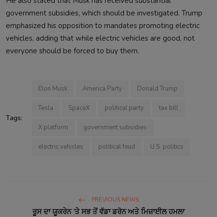
He also stated that Musk has received substantial
government subsidies, which should be investigated. Trump
emphasized his opposition to mandates promoting electric
vehicles, adding that while electric vehicles are good, not
everyone should be forced to buy them.
Elon Musk
America Party
Donald Trump
Tesla
SpaceX
political party
tax bill
Tags:
X platform
government subsidies
electric vehicles
political feud
U.S. politics
PREVIOUS NEWS
ਰੂਸ ਦਾ ਯੂਕਰੇਨ ’ਤੇ ਸਭ ਤੋਂ ਵੱਡਾ ਡਰੋਨ ਅਤੇ ਮਿਜ਼ਾਈਲ ਹਮਲਾ