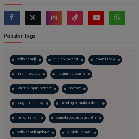
Popular Tags
radio haanji
punjabi podcast
haanji radio
haanji podcast
haanji melbourne
latest punjabi podcast
podcast
laughter therapy
trending punjabi podcast
ranjodh singh
punjabi podcast australia
radio haanji updates
punjabi kahani