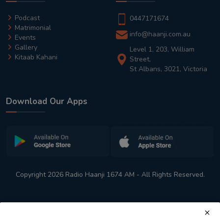
Podcast
0447171674
Matrimonial
info@haanji.com.au
Events
Gallery
Level 1, 203, William
Kitaab Kahani
Street,
St Albans, 3021, Victoria
Download Our Apps
Copyright 2026 Radio Haanji 1674 AM - All Rights Reserved.