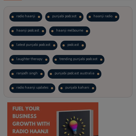
radio haanji
punjabi podcast
haanji radio
haanji podcast
haanji melbourne
latest punjabi podcast
podcast
laughter therapy
trending punjabi podcast
ranjodh singh
punjabi podcast australia
radio haanji updates
punjabi kahani
kitaab kahani
punjabi story