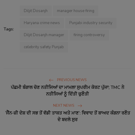
Diljit Dosanjh
manager house firing
Haryana crime news
Punjabi industry security
Tags:
Diljit Dosanjh manager
firing controversy
celebrity safety Punjab
PREVIOUS NEWS
ਪੱਛਮੀ ਬੰਗਾਲ ਚੋਣ ਨਤੀਜਿਆਂ ਦਾ ਮਾਮਲਾ ਸੁਪਰੀਮ ਕੋਰਟ ਪੁੱਜਾ; TMC ਨੇ
ਨਤੀਜਿਆਂ ਨੂੰ ਦਿੱਤੀ ਚੁਣੌਤੀ
NEXT NEWS
‘ਜੈੱਨ-ਜ਼ੀ ਦੇਸ਼ ਦੀ ਸਭ ਤੋਂ ਵੱਡੀ ਤਾਕਤ ਅਤੇ ਮਾਣ’: ਵਿਵਾਦ ਤੋਂ ਬਾਅਦ ਕੰਗਨਾ ਰਣੌਤ
ਦੇ ਬਦਲੇ ਸੁਰ