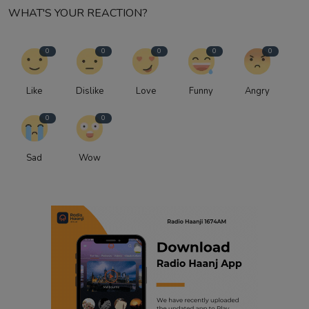
WHAT'S YOUR REACTION?
0
0
0
0
0
Like
Dislike
Love
Funny
Angry
0
0
Sad
Wow