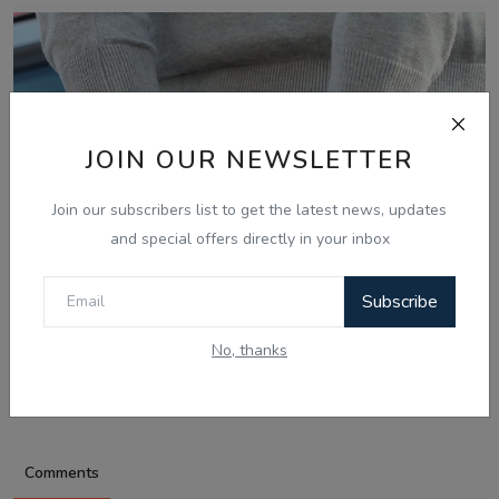
JOIN OUR NEWSLETTER
Join our subscribers list to get the latest news, updates
and special offers directly in your inbox
Subscribe
Aug 8, 2026
ਅੰਮ੍ਰਿਤਸਰ 'ਚ ਸਰਹੱਦ ਪਾਰੋਂ ਨਸ਼ੇ ਤੇ ਹਥਿਆਰਾਂ ਦੀ ਤਸਕਰੀ ਕਰਨ
No, thanks
ਵਾਲੇ ਗਿਰੋਹ...
Comments