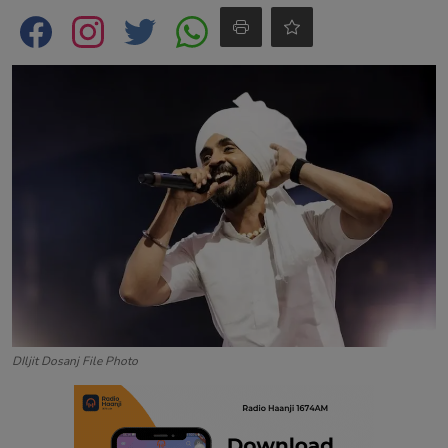
Contact
DIljit Dosanj File Photo