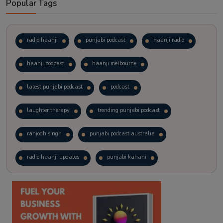
Popular Tags
radio haanji
punjabi podcast
haanji radio
haanji podcast
haanji melbourne
latest punjabi podcast
podcast
laughter therapy
trending punjabi podcast
ranjodh singh
punjabi podcast australia
radio haanji updates
punjabi kahani
kitaab kahani
punjabi story