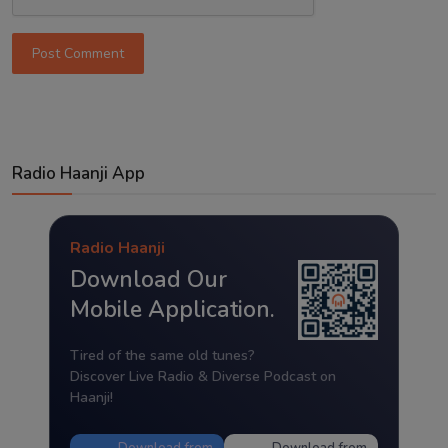
Post Comment
Radio Haanji App
Radio Haanji
Download Our
Mobile Application.
Tired of the same old tunes?
Discover Live Radio & Diverse Podcast on
Haanji!
Download from
Download from