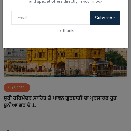
and special offers directly in your inbox
ਸੀਬੀਆਈ ਜਾਂਚ ਵਿੱਚ...
Subscribe
No, thanks
Aug 7, 2026
ਸ੍ਰੀ ਹਰਿਮੰਦਰ ਸਾਹਿਬ ਤੋਂ ਪਾਵਨ ਗੁਰਬਾਣੀ ਦਾ ਪ੍ਰਸਾਰਣ ਹੁਣ
ਦੁਨੀਆ ਭਰ ਦੇ 1...