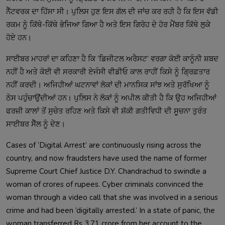
ਨੈੱਟਵਰਕ ਦਾ ਹਿੱਸਾ ਸੀ। ਪੁਲਿਸ ਹੁਣ ਇਸ ਗੱਲ ਦੀ ਜਾਂਚ ਕਰ ਰਹੀ ਹੈ ਕਿ ਇਸ ਵੱਡੀ
ਰਕਮ ਨੂੰ ਕਿੱਥੇ-ਕਿੱਥੇ ਭੇਜਿਆ ਗਿਆ ਹੈ ਅਤੇ ਇਸ ਗਿਰੋਹ ਦੇ ਹੋਰ ਮੈਂਬਰ ਕਿੱਥੇ ਲੁਕੇ
ਹੋਏ ਹਨ।
ਸਾਈਬਰ ਮਾਹਰਾਂ ਦਾ ਕਹਿਣਾ ਹੈ ਕਿ ‘ਡਿਜੀਟਲ ਅਰੈਸਟ’ ਵਰਗਾ ਕੋਈ ਕਾਨੂੰਨੀ ਸ਼ਬਦ
ਨਹੀਂ ਹੈ ਅਤੇ ਕੋਈ ਵੀ ਸਰਕਾਰੀ ਏਜੰਸੀ ਵੀਡੀਓ ਕਾਲ ਰਾਹੀਂ ਕਿਸੇ ਨੂੰ ਗ੍ਰਿਫ਼ਤਾਰ
ਨਹੀਂ ਕਰਦੀ। ਅਜਿਹੀਆਂ ਘਟਨਾਵਾਂ ਲੋਕਾਂ ਦੀ ਮਾਨਸਿਕ ਸਾਂਝ ਅਤੇ ਸੁਰੱਖਿਆ ਨੂੰ
ਠੇਸ ਪਹੁੰਚਾਉਂਦੀਆਂ ਹਨ। ਪੁਲਿਸ ਨੇ ਲੋਕਾਂ ਨੂੰ ਅਪੀਲ ਕੀਤੀ ਹੈ ਕਿ ਉਹ ਅਜਿਹੀਆਂ
ਫਰਜ਼ੀ ਕਾਲਾਂ ਤੋਂ ਸੁਚੇਤ ਰਹਿਣ ਅਤੇ ਕਿਸੇ ਵੀ ਸ਼ੱਕੀ ਗਤੀਵਿਧੀ ਦੀ ਸੂਚਨਾ ਤੁਰੰਤ
ਸਾਈਬਰ ਸੈੱਲ ਨੂੰ ਦੇਣ।
Cases of ‘Digital Arrest’ are continuously rising across the
country, and now fraudsters have used the name of former
Supreme Court Chief Justice D.Y. Chandrachud to swindle a
woman of crores of rupees. Cyber criminals convinced the
woman through a video call that she was involved in a serious
crime and had been ‘digitally arrested.’ In a state of panic, the
woman transferred Rs 3.71 crore from her account to the