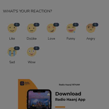
WHAT'S YOUR REACTION?
0
0
0
0
0
Like
Dislike
Love
Funny
Angry
0
0
Sad
Wow