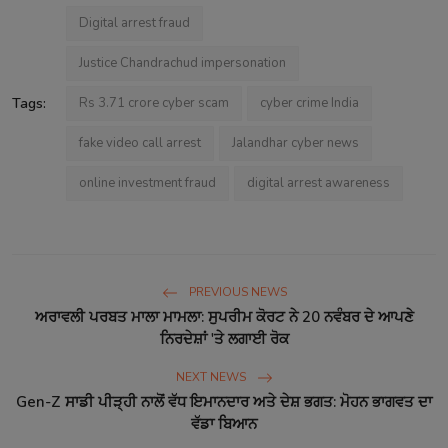
Digital arrest fraud
Justice Chandrachud impersonation
Tags:
Rs 3.71 crore cyber scam
cyber crime India
fake video call arrest
Jalandhar cyber news
online investment fraud
digital arrest awareness
PREVIOUS NEWS
ਅਰਾਵਲੀ ਪਰਬਤ ਮਾਲਾ ਮਾਮਲਾ: ਸੁਪਰੀਮ ਕੋਰਟ ਨੇ 20 ਨਵੰਬਰ ਦੇ ਆਪਣੇ
ਨਿਰਦੇਸ਼ਾਂ 'ਤੇ ਲਗਾਈ ਰੋਕ
NEXT NEWS
Gen-Z ਸਾਡੀ ਪੀੜ੍ਹੀ ਨਾਲੋਂ ਵੱਧ ਇਮਾਨਦਾਰ ਅਤੇ ਦੇਸ਼ ਭਗਤ: ਮੋਹਨ ਭਾਗਵਤ ਦਾ
ਵੱਡਾ ਬਿਆਨ