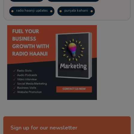
radio haanji updates
punjabi kahani
kitaab kahani
punjabi story
Sign up for our newsletter