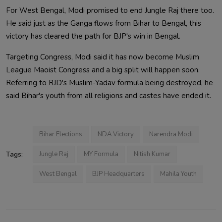
For West Bengal, Modi promised to end Jungle Raj there too. 
He said just as the Ganga flows from Bihar to Bengal, this 
Targeting Congress, Modi said it has now become Muslim 
League Maoist Congress and a big split will happen soon. 
Referring to RJD's Muslim-Yadav formula being destroyed, he 
said Bihar's youth 
Bihar Elections
NDA Victory
Narendra Modi
Tags:
Jungle Raj
MY Formula
Nitish Kumar
West Bengal
BJP Headquarters
Mahila Youth