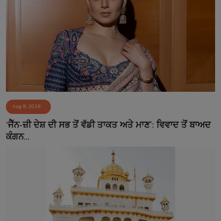
Aug 8, 2026
‘ਜੈੱਨ-ਜ਼ੀ ਦੇਸ਼ ਦੀ ਸਭ ਤੋਂ ਵੱਡੀ ਤਾਕਤ ਅਤੇ ਮਾਣ’: ਵਿਵਾਦ ਤੋਂ ਬਾਅਦ
ਕੰਗਨ...