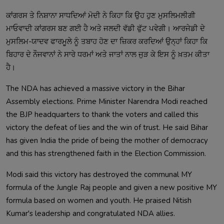
ਕਾਂਗਰਸ ਤੇ ਨਿਸ਼ਾਨਾ ਸਾਧਦਿਆਂ ਮੋਦੀ ਨੇ ਕਿਹਾ ਕਿ ਉਹ ਹੁਣ ਮੁਸਲਿਮਲੀਗੀ 
ਮਾਓਵਾਦੀ ਕਾਂਗਰਸ ਬਣ ਗਈ ਹੈ ਅਤੇ ਜਲਦੀ ਵੱਡੀ ਫੁੱਟ ਪਵੇਗੀ। ਆਰਜੇਡੀ ਦੇ 
ਮੁਸਲਿਮ-ਯਾਦਵ ਫਾਰਮੂਲੇ ਨੂੰ ਤਬਾਹ ਹੋਣ ਦਾ ਜ਼ਿਕਰ ਕਰਦਿਆਂ ਉਨ੍ਹਾਂ ਕਿਹਾ ਕਿ 
ਬਿਹਾਰ ਦੇ ਨੌਜਵਾਨਾਂ ਨੇ ਸਾਰੇ ਧਰਮਾਂ ਅਤੇ ਜਾਤਾਂ ਨਾਲ ਜੁੜ ਕੇ ਇਸ ਨੂੰ ਖ਼ਤਮ ਕੀਤਾ 
The NDA has achieved a massive victory in the Bihar 
Assembly elections. Prime Minister Narendra Modi reached 
the BJP headquarters to thank the voters and called this 
victory the defeat of lies and the win of trust. He said Bihar 
has given India the pride of being the mother of democracy 
Modi said this victory has destroyed the communal MY 
formula of the Jungle Raj people and given a new positive MY 
formula based on women and youth. He praised Nitish 