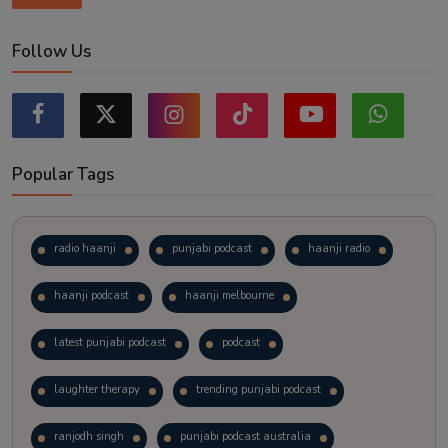
Follow Us
Popular Tags
radio haanji
punjabi podcast
haanji radio
haanji podcast
haanji melbourne
latest punjabi podcast
podcast
laughter therapy
trending punjabi podcast
ranjodh singh
punjabi podcast australia