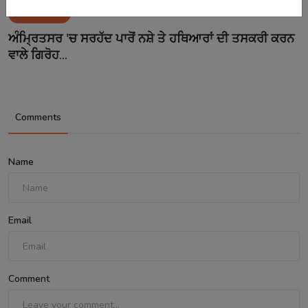
Aug 8, 2026
ਅੰਮ੍ਰਿਤਸਰ 'ਚ ਸਰਹੱਦ ਪਾਰੋਂ ਨਸ਼ੇ ਤੇ ਹਥਿਆਰਾਂ ਦੀ ਤਸਕਰੀ ਕਰਨ
ਵਾਲੇ ਗਿਰੋਹ...
Comments
Name
Email
Comment