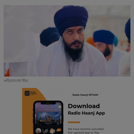
Contact
ਅੰਮ੍ਰਿਤਪਾਲ ਸਿੰਘ