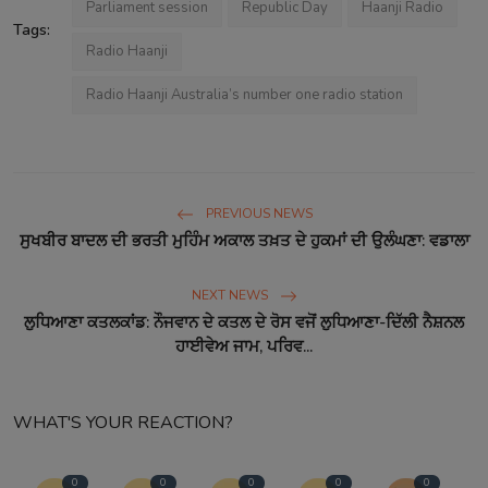
Parliament session
Republic Day
Haanji Radio
Tags:
Radio Haanji
Radio Haanji Australia’s number one radio station
PREVIOUS NEWS
ਸੁਖਬੀਰ ਬਾਦਲ ਦੀ ਭਰਤੀ ਮੁਹਿੰਮ ਅਕਾਲ ਤਖ਼ਤ ਦੇ ਹੁਕਮਾਂ ਦੀ ਉਲੰਘਣਾ: ਵਡਾਲਾ
NEXT NEWS
ਲੁਧਿਆਣਾ ਕਤਲਕਾਂਡ: ਨੌਜਵਾਨ ਦੇ ਕਤਲ ਦੇ ਰੋਸ ਵਜੋਂ ਲੁਧਿਆਣਾ-ਦਿੱਲੀ ਨੈਸ਼ਨਲ
ਹਾਈਵੇਅ ਜਾਮ, ਪਰਿਵ...
WHAT'S YOUR REACTION?
0
0
0
0
0