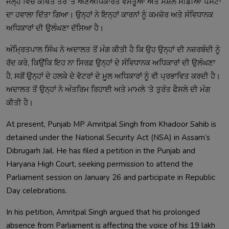
ਜੇਲ੍ਹ ਵਿੱਚ ਕਥਿਤ ਤੌਰ 'ਤੇ ਅਣਅਧਿਕਾਰਤ ਵਸਤੂਆਂ ਅਤੇ ਸੋਸ਼ਲ ਮੀਡੀਆ ਪੋਸਟਾਂ
ਦਾ ਹਵਾਲਾ ਦਿੱਤਾ ਗਿਆ। ਉਨ੍ਹਾਂ ਨੇ ਇਨ੍ਹਾਂ ਕਾਰਨਾਂ ਨੂੰ ਕਮਜ਼ੋਰ ਅਤੇ ਸੰਵਿਧਾਨਕ
ਅਧਿਕਾਰਾਂ ਦੀ ਉਲੰਘਣਾ ਦੱਸਿਆ ਹੈ।
ਅੰਮ੍ਰਿਤਪਾਲ ਸਿੰਘ ਨੇ ਅਦਾਲਤ ਤੋਂ ਮੰਗ ਕੀਤੀ ਹੈ ਕਿ ਉਹ ਉਨ੍ਹਾਂ ਦੀ ਨਜ਼ਰਬੰਦੀ ਨੂੰ
ਰੱਦ ਕਰੇ, ਕਿਉਂਕਿ ਇਹ ਨਾ ਸਿਰਫ਼ ਉਨ੍ਹਾਂ ਦੇ ਸੰਵਿਧਾਨਕ ਅਧਿਕਾਰਾਂ ਦੀ ਉਲੰਘਣਾ
ਹੈ, ਸਗੋਂ ਉਨ੍ਹਾਂ ਦੇ ਹਲਕੇ ਦੇ ਵੋਟਰਾਂ ਦੇ ਮੂਲ ਅਧਿਕਾਰਾਂ ਨੂੰ ਵੀ ਪ੍ਰਭਾਵਿਤ ਕਰਦੀ ਹੈ।
ਅਦਾਲਤ ਤੋਂ ਉਨ੍ਹਾਂ ਨੇ ਅੰਤਰਿਮ ਰਿਹਾਈ ਅਤੇ ਮਾਮਲੇ ’ਤੇ ਤੁਰੰਤ ਫੈਸਲੇ ਦੀ ਮੰਗ
ਕੀਤੀ ਹੈ।
At present, Punjab MP Amritpal Singh from Khadoor Sahib is
detained under the National Security Act (NSA) in Assam’s
Dibrugarh Jail. He has filed a petition in the Punjab and
Haryana High Court, seeking permission to attend the
Parliament session on January 26 and participate in Republic
Day celebrations.
In his petition, Amritpal Singh argued that his prolonged
absence from Parliament is affecting the voice of his 19 lakh