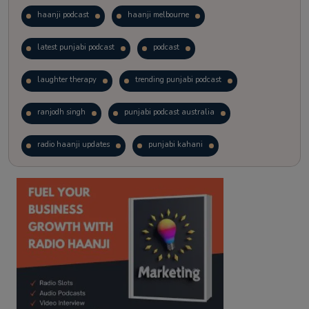
haanji podcast
haanji melbourne
latest punjabi podcast
podcast
laughter therapy
trending punjabi podcast
ranjodh singh
punjabi podcast australia
radio haanji updates
punjabi kahani
kitaab kahani
punjabi story