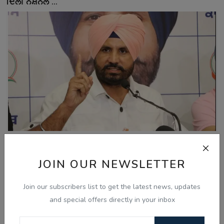
ਦਿੱਲੀ ਨੈਸ਼ਨਲ ...
Aug 10, 2026
JOIN OUR NEWSLETTER
ਸੁਖਬੀਰ ਬਾਦਲ ਭਾਜਪਾ ਨੂੰ ਖ਼ੁਸ਼ ਕਰਨ 'ਚ ਲੱਗੇ, ਹੱਦਬੰਦੀ ਬਿੱਲ 'ਤੇ ਯੂ-
ਟਰਨ...
Join our subscribers list to get the latest news, updates
and special offers directly in your inbox