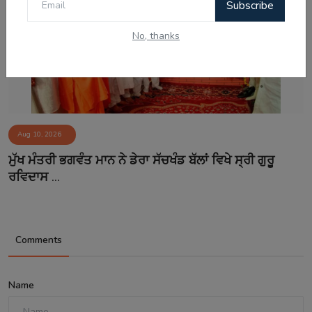
Subscribe
No, thanks
Aug 10, 2026
ਮੁੱਖ ਮੰਤਰੀ ਭਗਵੰਤ ਮਾਨ ਨੇ ਡੇਰਾ ਸੱਚਖੰਡ ਬੱਲਾਂ ਵਿਖੇ ਸ੍ਰੀ ਗੁਰੂ
ਰਵਿਦਾਸ ...
Comments
Name