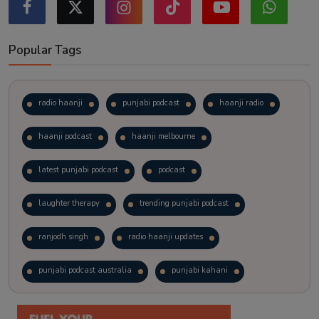
Popular Tags
radio haanji
punjabi podcast
haanji radio
haanji podcast
haanji melbourne
latest punjabi podcast
podcast
laughter therapy
trending punjabi podcast
ranjodh singh
radio haanji updates
punjabi podcast australia
punjabi kahani
kitaab kahani
punjabi story