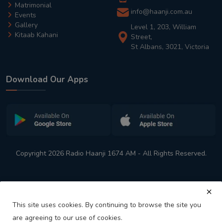
Matrimonial
info@haanji.com.au
Events
Gallery
Level 1, 203, William
Kitaab Kahani
Street,
St Albans, 3021, Victoria
Download Our Apps
Copyright 2026 Radio Haanji 1674 AM - All Rights Reserved.
This site uses cookies. By continuing to browse the site you
are agreeing to our use of cookies.