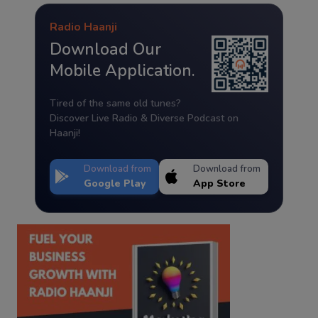
Radio Haanji
Download Our
Mobile Application.
Tired of the same old tunes?
Discover Live Radio & Diverse Podcast on
Haanji!
Download from
Download from
Google Play
App Store