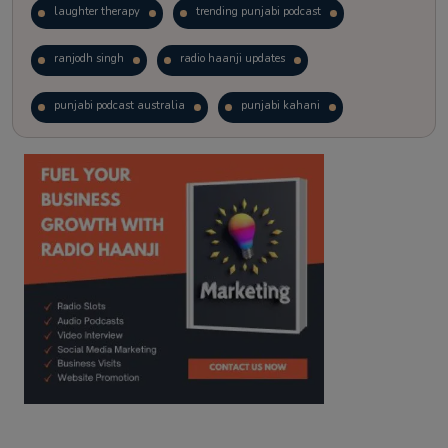
laughter therapy
trending punjabi podcast
ranjodh singh
radio haanji updates
punjabi podcast australia
punjabi kahani
kitaab kahani
punjabi story