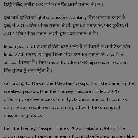
ਨਿਊਜ਼ੀਲੈਂਡ, ਗ੍ਰੀਸ ਅਤੇ ਸਵਿਟਜ਼ਰਲੈਂਡ ਪੰਜਵੇਂ ਸਥਾਨ ’ਤੇ ਹਨ।
ਯੂਕੇ ਅਤੇ ਯੂਐਸ ਦੀ global passport ranking ਵਿੱਚ ਗਿਰਾਵਟ ਆਈ ਹੈ।
ਯੂਕੇ, ਜੋ 2015 ਵਿੱਚ ਪਹਿਲੇ ਸਥਾਨ ’ਤੇ ਸੀ, ਹੁਣ 6ਵੇਂ ਸਥਾਨ ’ਤੇ, ਅਤੇ ਯੂਐਸ, ਜੋ
2014 ਵਿੱਚ ਪਹਿਲੇ ਸਥਾਨ ’ਤੇ ਸੀ, ਹੁਣ 10ਵੇਂ ਸਥਾਨ ’ਤੇ ਹੈ।
Indian passport ਨੇ ਸਭ ਤੋਂ ਵੱਡੀ ਛਾਲ ਮਾਰੀ ਹੈ, ਜੋ ਪਿਛਲੇ ਛੇ ਮਹੀਨਿਆਂ ਵਿੱਚ
India 77th ਸਥਾਨ ’ਤੇ ਪਹੁੰਚ ਗਿਆ, ਜਿਸ ਨਾਲ 59 ਸਥਾਨਾਂ ’ਤੇ visa-free
access ਮਿਲਦਾ ਹੈ। ਇਹ travel freedom ਅਤੇ diplomatic relations
ਵਿੱਚ ਸੁਧਾਰ ਨੂੰ ਦਰਸਾਉਂਦਾ ਹੈ।
According to Dawn, the Pakistani passport is listed among the
weakest passports in the Henley Passport Index 2025,
offering visa-free access to only 32 destinations. In contrast,
other Asian countries have emerged with the strongest
passports globally.
Per the Henley Passport Index 2025, Pakistan 96th in the
global passport ranking, ahead of conflict-affected nations like