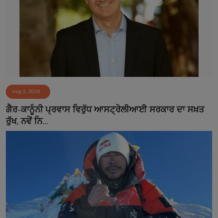
Aug 2, 2026
ਗੈਰ-ਕਾਨੂੰਨੀ ਪ੍ਰਵਾਸ ਵਿਰੁੱਧ ਆਸਟ੍ਰੇਲੀਆਈ ਸਰਕਾਰ ਦਾ ਸਖ਼ਤ
ਰੁੱਖ, ਨਵੇਂ ਨਿ...