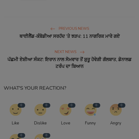
PREVIOUS NEWS
ਥਾਈਲੈਂਡ-ਕੰਬੋਡੀਆ ਸਰਹੱਦ ’ਤੇ ਝੜਪ: 11 ਨਾਗਰਿਕ ਮਾਰੇ ਗਏ
NEXT NEWS
ਪੱਛਮੀ ਏਸ਼ੀਆ ਸੰਕਟ: ਇਰਾਨ ਨਾਲ ਸੋਮਵਾਰ ਤੋਂ ਸ਼ੁਰੂ ਹੋਵੇਗੀ ਗੱਲਬਾਤ, ਡੋਨਾਲਡ
ਟਰੰਪ ਦਾ ਬਿਆਨ
WHAT'S YOUR REACTION?
0
0
0
0
0
Like
Dislike
Love
Funny
Angry
0
0