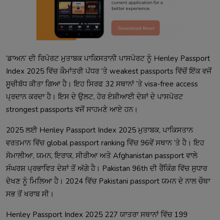
‘ਡਾਅਨ’ ਦੀ ਰਿਪੋਰਟ ਮੁਤਾਬਕ ਪਾਕਿਸਤਾਨੀ ਪਾਸਪੋਰਟ ਨੂੰ Henley Passport
Index 2025 ਵਿੱਚ ਕੌਮਾਂਤਰੀ ਪੱਧਰ ’ਤੇ weakest passports ਵਿੱਚੋਂ ਇੱਕ ਵਜੋਂ
ਸੂਚੀਬੱਧ ਕੀਤਾ ਗਿਆ ਹੈ। ਇਹ ਸਿਰਫ 32 ਸਥਾਨਾਂ ’ਤੇ visa-free access
ਪ੍ਰਦਾਨ ਕਰਦਾ ਹੈ। ਇਸ ਦੇ ਉਲਟ, ਹੋਰ ਏਸ਼ੀਆਈ ਦੇਸ਼ਾਂ ਦੇ ਪਾਸਪੋਰਟ
strongest passports ਵਜੋਂ ਸਾਹਮਣੇ ਆਏ ਹਨ।
2025 ਲਈ Henley Passport Index 2025 ਮੁਤਾਬਕ, ਪਾਕਿਸਤਾਨ
ਵਰਤਮਾਨ ਵਿੱਚ global passport ranking ਵਿੱਚ 96ਵੇਂ ਸਥਾਨ ’ਤੇ ਹੈ। ਇਹ
ਸੋਮਾਲੀਆ, ਯਮਨ, ਇਰਾਕ, ਸੀਰੀਆ ਅਤੇ Afghanistan passport ਵਾਲੇ
ਸੰਘਰਸ਼ ਪ੍ਰਭਾਵਿਤ ਦੇਸ਼ਾਂ ਤੋਂ ਅੱਗੇ ਹੈ। Pakistan 96th ਦੀ ਰੈਂਕਿੰਗ ਵਿੱਚ ਸੁਧਾਰ
ਦੇਖਣ ਨੂੰ ਮਿਲਿਆ ਹੈ। 2024 ਵਿੱਚ Pakistani passport ਯਮਨ ਦੇ ਨਾਲ ਚੌਥਾ
ਸਭ ਤੋਂ ਖਰਾਬ ਸੀ।
Henley Passport Index 2025 227 ਯਾਤਰਾ ਸਥਾਨਾਂ ਵਿੱਚ 199