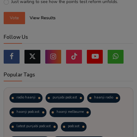
Just waiting to see how the points test reform unfolds.
Vote
View Results
Follow Us
Popular Tags
radio haanji
punjabi podcast
haanji radio
haanji podcast
haanji melbourne
latest punjabi podcast
podcast