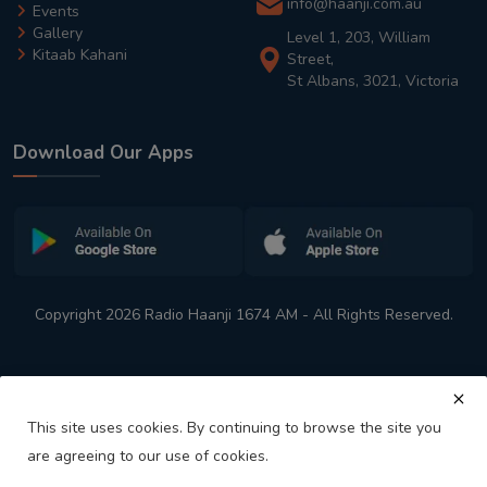
info@haanji.com.au
Events
Gallery
Level 1, 203, William
Kitaab Kahani
Street,
St Albans, 3021, Victoria
Download Our Apps
Copyright 2026 Radio Haanji 1674 AM - All Rights Reserved.
This site uses cookies. By continuing to browse the site you
are agreeing to our use of cookies.
Melbourne