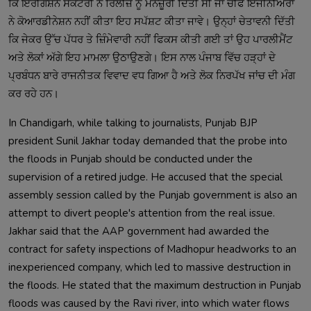
ਕਿ ਇਰੀਗੇਸ਼ਨ ਸੈਕਟਰੀ ਨੇ ਰਿਲੀਜ਼ ਨੂੰ ਮਨਜ਼ੂਰੀ ਦਿੱਤੀ ਸੀ ਜਾਂ ਚੀਫ ਇੰਜੀਨੀਅਰਾਂ 
ਨੇ ਕੋਆਰਡੀਨੇਸ਼ਨ ਨਹੀਂ ਕੀਤਾ ਇਹ ਸਪੱਸ਼ਟ ਕੀਤਾ ਜਾਵੇ। ਉਨ੍ਹਾਂ ਚੇਤਾਵਨੀ ਦਿੱਤੀ 
ਕਿ ਜੇਕਰ ਉੱਚ ਪੱਧਰ ਤੇ ਜ਼ਿੰਮੇਵਾਰੀ ਨਹੀਂ ਫਿਕਸ ਕੀਤੀ ਗਈ ਤਾਂ ਉਹ ਪਾਰਲੀਮੈਂਟ 
ਅਤੇ ਲੋਕਾਂ ਅੱਗੇ ਇਹ ਮਾਮਲਾ ਉਠਾਉਣਗੇ। ਇਸ ਨਾਲ ਪੰਜਾਬ ਵਿੱਚ ਹੜ੍ਹਾਂ ਦੇ 
ਪ੍ਰਬੰਧਨ ਬਾਰੇ ਰਾਜਨੀਤਕ ਵਿਵਾਦ ਵਧ ਗਿਆ ਹੈ ਅਤੇ ਲੋਕ ਨਿਰਪੱਖ ਜਾਂਚ ਦੀ ਮੰਗ 
In Chandigarh, while talking to journalists, Punjab BJP 
president Sunil Jakhar today demanded that the probe into 
the floods in Punjab should be conducted under the 
supervision of a retired judge. He accused that the special 
assembly session called by the Punjab government is also an 
attempt to divert people's attention from the real issue. 
Jakhar said that the AAP government had awarded the 
contract for safety inspections of Madhopur headworks to an 
inexperienced company, which led to massive destruction in 
the floods. He stated that the maximum destruction in Punjab 
floods was caused by the Ravi river, into which water flows 