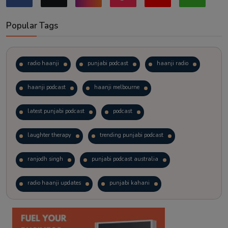
Popular Tags
radio haanji
punjabi podcast
haanji radio
haanji podcast
haanji melbourne
latest punjabi podcast
podcast
laughter therapy
trending punjabi podcast
ranjodh singh
punjabi podcast australia
radio haanji updates
punjabi kahani
kitaab kahani
punjabi story