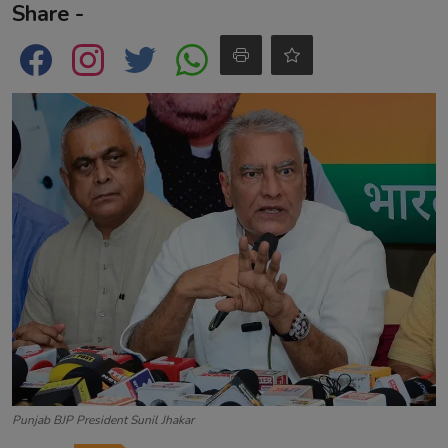
Share -
Contact
Punjab BJP President Sunil Jhakar