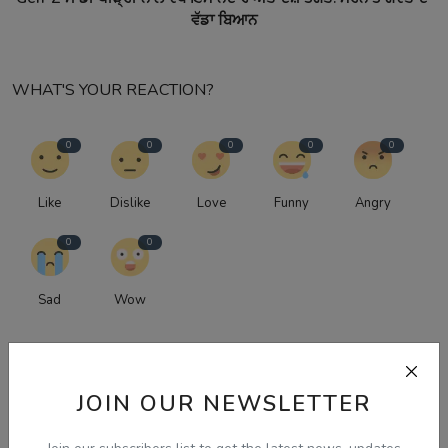
ਵੱਡਾ ਬਿਆਨ
WHAT'S YOUR REACTION?
0
0
0
0
0
Like
Dislike
Love
Funny
Angry
0
0
Sad
Wow
JOIN OUR NEWSLETTER