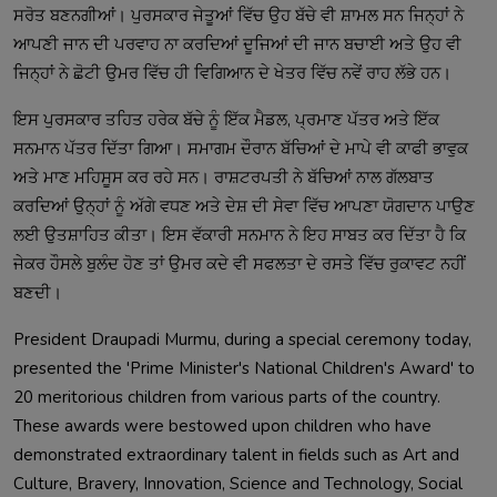
ਸਰੋਤ ਬਣਨਗੀਆਂ। ਪੁਰਸਕਾਰ ਜੇਤੂਆਂ ਵਿੱਚ ਉਹ ਬੱਚੇ ਵੀ ਸ਼ਾਮਲ ਸਨ ਜਿਨ੍ਹਾਂ ਨੇ
ਆਪਣੀ ਜਾਨ ਦੀ ਪਰਵਾਹ ਨਾ ਕਰਦਿਆਂ ਦੂਜਿਆਂ ਦੀ ਜਾਨ ਬਚਾਈ ਅਤੇ ਉਹ ਵੀ
ਜਿਨ੍ਹਾਂ ਨੇ ਛੋਟੀ ਉਮਰ ਵਿੱਚ ਹੀ ਵਿਗਿਆਨ ਦੇ ਖੇਤਰ ਵਿੱਚ ਨਵੇਂ ਰਾਹ ਲੱਭੇ ਹਨ।
ਇਸ ਪੁਰਸਕਾਰ ਤਹਿਤ ਹਰੇਕ ਬੱਚੇ ਨੂੰ ਇੱਕ ਮੈਡਲ, ਪ੍ਰਮਾਣ ਪੱਤਰ ਅਤੇ ਇੱਕ
ਸਨਮਾਨ ਪੱਤਰ ਦਿੱਤਾ ਗਿਆ। ਸਮਾਗਮ ਦੌਰਾਨ ਬੱਚਿਆਂ ਦੇ ਮਾਪੇ ਵੀ ਕਾਫੀ ਭਾਵੁਕ
ਅਤੇ ਮਾਣ ਮਹਿਸੂਸ ਕਰ ਰਹੇ ਸਨ। ਰਾਸ਼ਟਰਪਤੀ ਨੇ ਬੱਚਿਆਂ ਨਾਲ ਗੱਲਬਾਤ
ਕਰਦਿਆਂ ਉਨ੍ਹਾਂ ਨੂੰ ਅੱਗੇ ਵਧਣ ਅਤੇ ਦੇਸ਼ ਦੀ ਸੇਵਾ ਵਿੱਚ ਆਪਣਾ ਯੋਗਦਾਨ ਪਾਉਣ
ਲਈ ਉਤਸ਼ਾਹਿਤ ਕੀਤਾ। ਇਸ ਵੱਕਾਰੀ ਸਨਮਾਨ ਨੇ ਇਹ ਸਾਬਤ ਕਰ ਦਿੱਤਾ ਹੈ ਕਿ
ਜੇਕਰ ਹੌਸਲੇ ਬੁਲੰਦ ਹੋਣ ਤਾਂ ਉਮਰ ਕਦੇ ਵੀ ਸਫਲਤਾ ਦੇ ਰਸਤੇ ਵਿੱਚ ਰੁਕਾਵਟ ਨਹੀਂ
ਬਣਦੀ।
President Draupadi Murmu, during a special ceremony today,
presented the 'Prime Minister's National Children's Award' to
20 meritorious children from various parts of the country.
These awards were bestowed upon children who have
demonstrated extraordinary talent in fields such as Art and
Culture, Bravery, Innovation, Science and Technology, Social