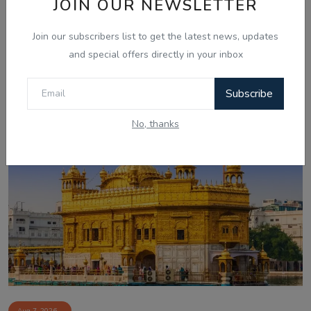
JOIN OUR NEWSLETTER
Join our subscribers list to get the latest news, updates
and special offers directly in your inbox
Aug 7, 2026
ਚੰਡੀਗੜ੍ਹ ਸਮਾਰਟ ਸਿਟੀ ਘੁਟਾਲਾ: ਦੋਸ਼ੀ ਨਲਿਨੀ ਮਲਿਕ ਨੇ
Subscribe
ਸੀਬੀਆਈ ਜਾਂਚ ਵਿੱਚ...
No, thanks