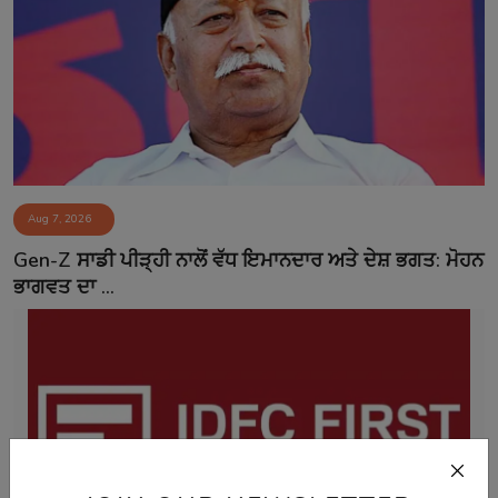
Aug 7, 2026
Gen-Z ਸਾਡੀ ਪੀੜ੍ਹੀ ਨਾਲੋਂ ਵੱਧ ਇਮਾਨਦਾਰ ਅਤੇ ਦੇਸ਼ ਭਗਤ: ਮੋਹਨ
ਭਾਗਵਤ ਦਾ ...