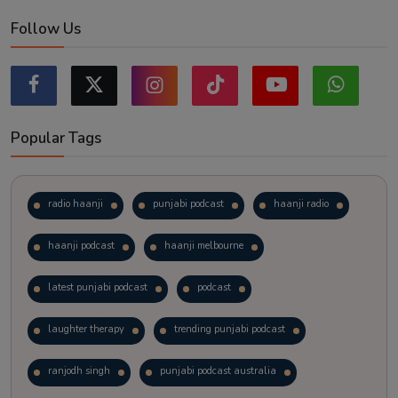
Follow Us
Popular Tags
radio haanji
punjabi podcast
haanji radio
haanji podcast
haanji melbourne
latest punjabi podcast
podcast
laughter therapy
trending punjabi podcast
ranjodh singh
punjabi podcast australia