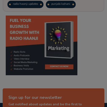
radio haanji updates
punjabi kahani
kitaab kahani
punjabi story
Sign up for our newsletter
Get notified about updates and be the first to